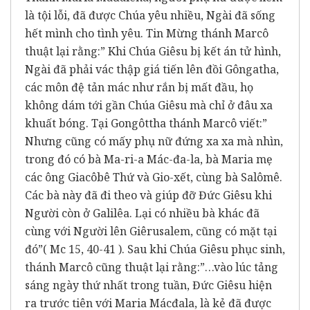
là tội lỗi, đã được Chúa yêu nhiều, Ngài đã sống
hết mình cho tình yêu. Tin Mừng thánh Marcô
thuật lại rằng:” Khi Chúa Giêsu bị kết án tử hình,
Ngài đã phải vác thập giá tiến lên đồi Gôngatha,
các môn đệ tản mác như rắn bị mất đầu, họ
không dám tới gần Chúa Giêsu mà chỉ ở đâu xa
khuất bóng. Tại Gongôttha thánh Marcô viết:”
Nhưng cũng có mấy phụ nữ đứng xa xa mà nhìn,
trong đó có bà Ma-ri-a Mác-đa-la, bà Maria mẹ
các ông Giacôbê Thứ và Gio-xết, cùng bà Salômê.
Các bà này đã đi theo và giúp đỡ Đức Giêsu khi
Người còn ở Galilêa. Lại có nhiều bà khác đã
cùng với Người lên Giêrusalem, cũng có mặt tại
đó”( Mc 15, 40-41 ). Sau khi Chúa Giêsu phục sinh,
thánh Marcô cũng thuật lại rằng:”…vào lúc tảng
sáng ngày thứ nhất trong tuần, Đức Giêsu hiện
ra trước tiên với Maria Mácđala, là kẻ đã được