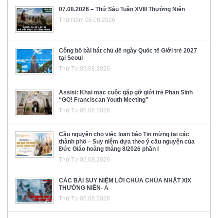
07.08.2026 – Thứ Sáu Tuần XVIII Thường Niên
Thứ Năm 06.08.2026
Công bố bài hát chủ đề ngày Quốc tế Giới trẻ 2027
tại Seoul
Thứ Tư 05.08.2026
Assisi: Khai mạc cuộc gặp gỡ giới trẻ Phan Sinh
“GO! Franciscan Youth Meeting”
Thứ Tư 05.08.2026
Cầu nguyện cho việc loan báo Tin mừng tại các
thành phố – Suy niệm dựa theo ý cầu nguyện của
Đức Giáo hoàng tháng 8/2026 phần I
Thứ Tư 05.08.2026
CÁC BÀI SUY NIỆM LỜI CHÚA CHÚA NHẬT XIX
THƯỜNG NIÊN- A
Thứ Tư 05.08.2026