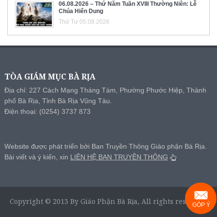
06.08.2026 – Thứ Năm Tuần XVIII Thường Niên: Lễ
Chúa Hiển Dung
Thứ Tư 05.08.2026
TÒA GIÁM MỤC BÀ RỊA
Địa chỉ: 227 Cách Mạng Tháng Tám, Phường Phước Hiệp, Thành
phố Bà Rịa, Tỉnh Bà Rịa Vũng Tàu.
Điện thoại: (0254) 3737 873
Website được phát triển bởi Ban Truyền Thông Giáo phận Bà Rịa.
Bài viết và ý kiến, xin
LIÊN HỆ BAN TRUYỀN THÔNG
Copyright © 2013 By Giáo Phận Bà Rịa, All rights reserved.
GÓP Ý