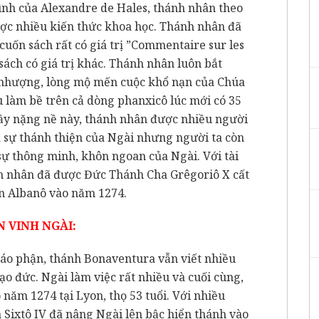
ình của Alexandre de Hales, thánh nhân theo
ợc nhiều kiến thức khoa học. Thánh nhân đã
cuốn sách rất có giá trị ”Commentaire sur les
 sách có giá trị khác. Thánh nhân luôn bắt
 nhượng, lòng mộ mến cuộc khổ nạn của Chúa
 làm bề trên cả dòng phanxicô lúc mới có 35
đầy nặng nề này, thánh nhân được nhiều người
à sự thánh thiện của Ngài nhưng người ta còn
 sự thông minh, khôn ngoan của Ngài. Với tài
h nhân đã được Đức Thánh Cha Grêgoriô X cất
ận Albanô vào năm 1274.
N VINH NGÀI:
iáo phận, thánh Bonaventura vẫn viết nhiều
 đạo đức. Ngài làm việc rất nhiều và cuối cùng,
năm 1274 tại Lyon, thọ 53 tuổi. Với nhiều
Sixtô IV đã nâng Ngài lên bậc hiển thánh vào