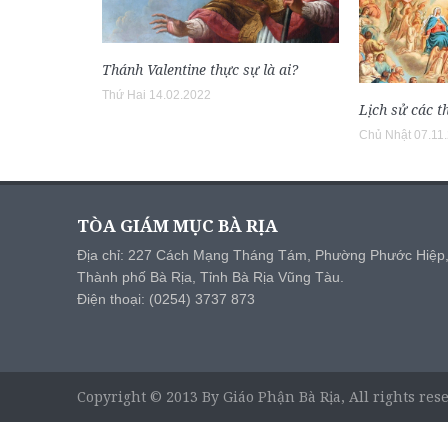
Thánh Valentine thực sự là ai?
Thứ Hai 14.02.2022
Lịch sử các t
Chủ Nhật 07.11
TÒA GIÁM MỤC BÀ RỊA
Địa chỉ: 227 Cách Mạng Tháng Tám, Phường Phước Hiệp
Thành phố Bà Rịa, Tỉnh Bà Rịa Vũng Tàu.
Điện thoại: (0254) 3737 873
Copyright © 2013 By Giáo Phận Bà Rịa, All rights res