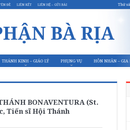
Thứ sá
YÊN ĐỀ
LIÊN KẾT
LIÊN HỆ – GỬI BÀI
THÁNH KINH – GIÁO LÝ
PHỤNG VỤ
HÔN NHÂN – GIA
 THÁNH BONAVENTURA (St.
, Tiến sĩ Hội Thánh