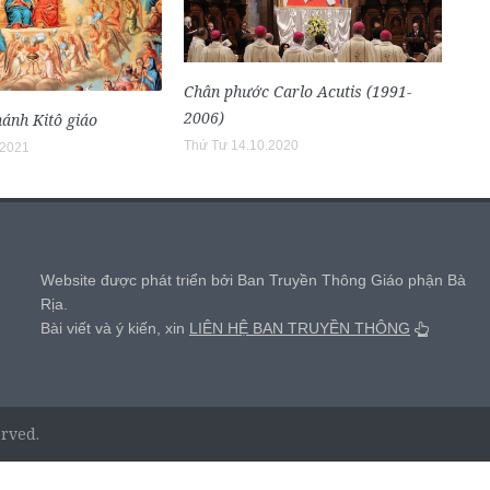
Chân phước Carlo Acutis (1991-
2006)
hánh Kitô giáo
Thứ Tư 14.10.2020
.2021
,
Website được phát triển bởi Ban Truyền Thông Giáo phận Bà
Rịa.
Bài viết và ý kiến, xin
LIÊN HỆ BAN TRUYỀN THÔNG
erved.