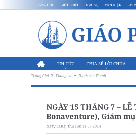
TRANG CHỦ
GIỚI THIỆU
MỤC VỤ
VĂN KIỆN
CHU
TIN TỨC
CHIA SẺ LỜI CHÚA
Trang Chủ
Phụng vụ
Hạnh các Thánh
NGÀY 15 THÁNG 7 – LỄ
Bonaventure), Giám mục
Ngày đăng:
Thứ Hai 14.07.2014