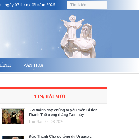
u, ngày 07 tháng 08 năm 2026
 ĐÌNH
VĂN HÓA
TIN/ BÀI MỚI
5 vị thánh dạy chúng ta yêu mến Bí tích
Thánh Thể trong tháng Tám này
Thứ Năm 06.08.2026
Đức Thánh Cha sẽ tông du Uruguay,