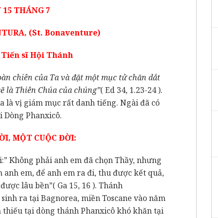
 15 THÁNG 7
RA, (St. Bonaventure)
Tiến sĩ Hội Thánh
oàn chiên của Ta và đặt một mục tử chăn dắt
sẽ là Thiên Chúa của chúng”
( Ed 34, 1.23-24 ).
là vị giám mục rất danh tiếng. Ngài đã có
ới Dòng Phanxicô.
ỜI, MỘT CUỘC ĐỜI:
:” Không phải anh em đã chọn Thầy, nhưng
 anh em, để anh em ra đi, thu được kết quả,
được lâu bền”( Ga 15, 16 ). Thánh
sinh ra tại Bagnorea, miền Toscane vào năm
n thiếu tại dòng thánh Phanxicô khó khăn tại