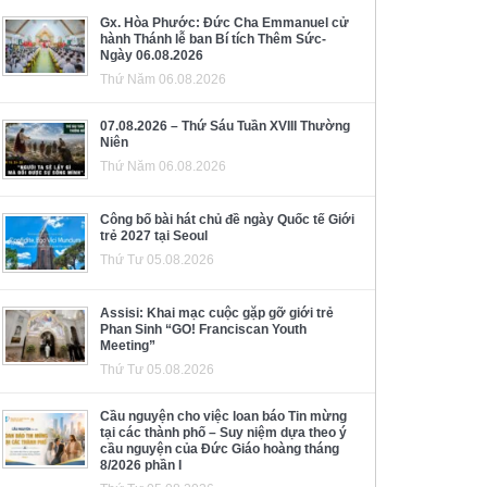
Gx. Hòa Phước: Đức Cha Emmanuel cử
hành Thánh lễ ban Bí tích Thêm Sức-
Ngày 06.08.2026
Thứ Năm 06.08.2026
07.08.2026 – Thứ Sáu Tuần XVIII Thường
Niên
Thứ Năm 06.08.2026
Công bố bài hát chủ đề ngày Quốc tế Giới
trẻ 2027 tại Seoul
Thứ Tư 05.08.2026
Assisi: Khai mạc cuộc gặp gỡ giới trẻ
Phan Sinh “GO! Franciscan Youth
Meeting”
Thứ Tư 05.08.2026
Cầu nguyện cho việc loan báo Tin mừng
tại các thành phố – Suy niệm dựa theo ý
cầu nguyện của Đức Giáo hoàng tháng
8/2026 phần I