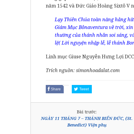
năm 1542 và Đức Giáo Hoàng Sixtô V n
Lạy Thiên Chúa toàn năng hằng hữ
Giám Mục Bônaventura về trời, xin
thường của thánh nhân soi sáng, v
lệ( Lời nguyện nhập lễ, lễ thánh Bo
Linh mục Giuse Nguyễn Hưng Lợi DC
Trích nguồn: simonhoadalat.com
Share
Tweet
Bài trước:
NGÀY 11 THÁNG 7 – THÁNH BIỂN ĐỨC, (St.
Benedict) Viện phụ