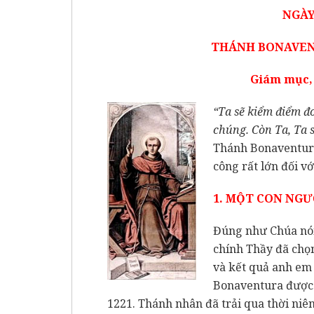
NGÀY
THÁNH BONAVENTU
Giám mục, 
“Ta sẽ kiểm điểm đ
chúng. Còn Ta, Ta 
Thánh Bonaventura 
công rất lớn đối v
1. MỘT CON NGƯ
Đúng như Chúa nói
chính Thầy đã chọn
và kết quả anh em 
Bonaventura được 
1221. Thánh nhân đã trải qua thời niê