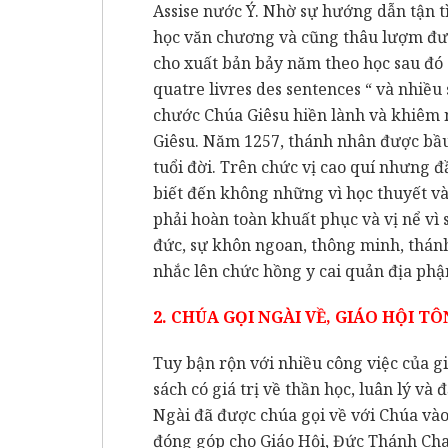
Assise nước Ý. Nhờ sự hướng dẫn tận t
học văn chương và cũng thâu lượm đư
cho xuất bản bảy năm theo học sau đó 
quatre livres des sentences “ và nhiều
chước Chúa Giêsu hiền lành và khiêm
Giêsu. Năm 1257, thánh nhân được bầu
tuổi đời. Trên chức vị cao quí nhưng 
biết đến không những vì học thuyết v
phải hoàn toàn khuất phục và vị nể vì
đức, sự khôn ngoan, thông minh, thán
nhắc lên chức hồng y cai quản địa ph
2. CHÚA GỌI NGÀI VỀ, GIÁO HỘI TÔ
Tuy bận rộn với nhiều công việc của g
sách có giá trị về thần học, luân lý và
Ngài đã được chúa gọi về với Chúa vào 
đóng góp cho Giáo Hội, Đức Thánh Cha 