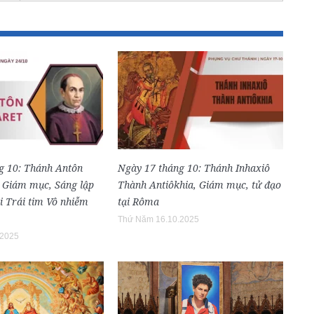
g 10: Thánh Antôn
Ngày 17 tháng 10: Thánh Inhaxiô
, Giám mục, Sáng lập
Thành Antiôkhia, Giám mục, tử đạo
i Trái tim Vô nhiễm
tại Rôma
Thứ Năm 16.10.2025
.2025