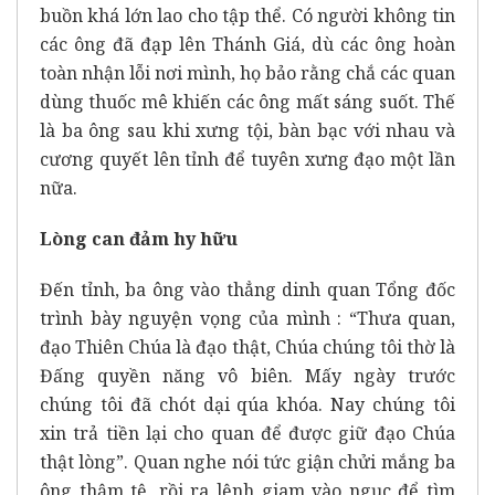
buồn khá lớn lao cho tập thể. Có người không tin
các ông đã đạp lên Thánh Giá, dù các ông hoàn
toàn nhận lỗi nơi mình, họ bảo rằng chắ các quan
dùng thuốc mê khiến các ông mất sáng suốt. Thế
là ba ông sau khi xưng tội, bàn bạc với nhau và
cương quyết lên tỉnh để tuyên xưng đạo một lần
nữa.
Lòng can đảm hy hữu
Đến tỉnh, ba ông vào thẳng dinh quan Tổng đốc
trình bày nguyện vọng của mình : “Thưa quan,
đạo Thiên Chúa là đạo thật, Chúa chúng tôi thờ là
Đấng quyền năng vô biên. Mấy ngày trước
chúng tôi đã chót dại qúa khóa. Nay chúng tôi
xin trả tiền lại cho quan để được giữ đạo Chúa
thật lòng”. Quan nghe nói tức giận chửi mắng ba
ông thậm tệ, rồi ra lệnh giam vào ngục để tìm