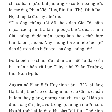
chỉ có hai người lính, nhưng số sớ tên ba người,
là các ông Phan Viết Huy, Bùi Đức Thể, Đinh Đạt.
Nội dung lá đơn ấy như sau :
“Cha ông chúng tôi đã theo đạo Gia Tô, năm
ngoái các quan tra tấn ép buộc bước qua Thánh
Giá, chúng tôi đã miễn cưỡng làm theo, chứ thực
tâm không muốn. Nay chúng tôi xin tiếp tục giữ
đạo để tròn đạo hiếu với cha ông chúng tôi”.
Đó là biến cố chính đưa đến cái chết tử đạo của
ba quân nhân xã Lục Thủy, phủ Xuân Trường,
tỉnh Nam Định.
Augustinô Phan Viết Huy sinh năm 1795 tại làng
Hạ Linh, thuở bé có dâng mình cho Chúa, chuẩn
bị làm thày giảng, nhưng sau xin ra ngoài lập ga
đình, ông đã phục vụ trong quân ngũ mười năm.
Người thứ hai là ông Nicolas Bùi Đức Thể sinh