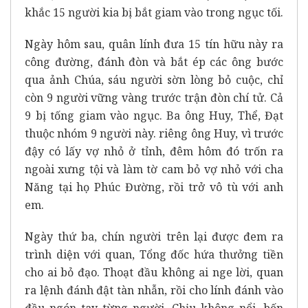
khắc 15 người kia bị bắt giam vào trong ngục tối.
Ngày hôm sau, quân lính đưa 15 tín hữu này ra
công đường, đánh đòn và bắt ép các ông bước
qua ảnh Chúa, sáu người sờn lòng bỏ cuộc, chỉ
còn 9 người vững vàng trước trận đòn chí tử. Cả
9 bị tống giam vào ngục. Ba ông Huy, Thể, Đạt
thuộc nhóm 9 người này. riêng ông Huy, vì trước
đậy có lấy vợ nhỏ ở tỉnh, đêm hôm đó trốn ra
ngoài xưng tội và làm tờ cam bỏ vợ nhỏ với cha
Năng tại họ Phúc Đường, rồi trở vô tù với anh
em.
Ngày thứ ba, chín người trên lại được đem ra
trình diện với quan, Tổng đốc hứa thưởng tiền
cho ai bỏ đạo. Thoạt đầu không ai nge lời, quan
ra lệnh đánh đật tàn nhẫn, rồi cho lính đánh vào
đầu ngón tay từng người. Chịu không nổi, bốn