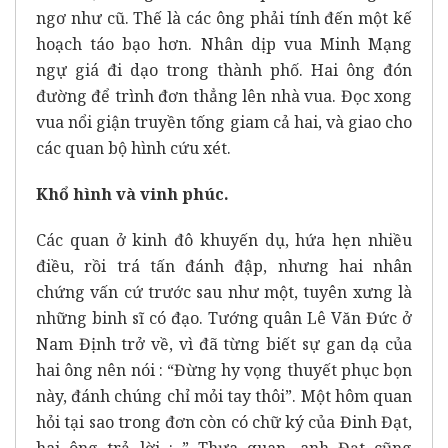
ngơ như cũ. Thế là các ông phải tính đến một kế
hoạch táo bạo hơn. Nhân dịp vua Minh Mạng
ngự giá đi dạo trong thành phố. Hai ông đón
đường để trình đơn thẳng lên nhà vua. Đọc xong
vua nổi giận truyền tống giam cả hai, và giao cho
các quan bộ hình cứu xét.
Khổ hình và vinh phúc.
Các quan ở kinh đô khuyến dụ, hứa hẹn nhiều
điều, rồi trá tấn đánh đập, nhưng hai nhân
chứng vấn cứ trước sau như một, tuyên xưng là
những binh sĩ có đạo. Tướng quân Lê Văn Đức ở
Nam Định trở về, vì đã từng biết sự gan dạ của
hai ông nên nói : “Đừng hy vọng thuyết phục bọn
này, đánh chúng chỉ mỏi tay thôi”. Một hôm quan
hỏi tại sao trong đơn còn có chữ ký của Đinh Đạt,
hai ông trả lời : ” Thưa quan, anh Đạt cũng