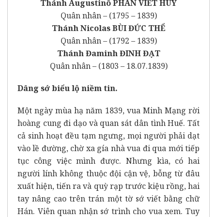
Thánh Augustinô PHAN VIẾT HUY
Quân nhân – (1795 – 1839)
Thánh Nicolas BÙI ĐỨC THỂ
Quân nhân – (1792 – 1839)
Thánh Đaminh ĐINH ĐẠT
Quân nhân – (1803 – 18.07.1839)
Dâng sớ biểu lộ niềm tin.
Một ngày mùa hạ năm 1839, vua Minh Mạng rời
hoàng cung đi dạo và quan sát dân tình Huế. Tất
cả sinh hoạt đều tạm ngưng, mọi người phải dạt
vào lề đường, chờ xa gía nhà vua đi qua mới tiếp
tục công việc mình được. Nhưng kìa, có hai
người lính không thuộc đội cận vệ, bỗng từ đâu
xuất hiện, tiến ra và quỳ rạp trước kiệu rồng, hai
tay nâng cao trên trán một tờ sớ viết bằng chữ
Hán. Viên quan nhận sớ trình cho vua xem. Tuy