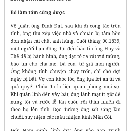
Bổ làm tám cũng được
Về phần ông Đinh Đạt, sau khi đi công tác trên
tỉnh, ông thu xếp việc nhà và chuẩn bị tâm hồn
đón nhận cái chết anh hùng. Cuối tháng 06.1839,
một người bạn đồng đội đến báo tin ông Huy và
Thể đã bị hành hình, ông đạt tỏ ra rất vui mừng,
báo tin cho cha mẹ, bà con, từ giã mọi người.
Ông không tính chuyện chạy trốn, chỉ chờ đợi
ngày bị bắt. Vợ con khóc lóc, ông lựa lời an ủi và
quả quyết Chúa đã lo liệu quan phòng mọi sự.
Khi quân lính đến vây bắt, ông lánh mặt ít giờ để
xưng tội và rước lễ lần cuối, rồi thản nhiên đi
theo họ lên tỉnh. Dọc đường ông sốt sắng lần
chuỗi, suy niệm các mầu nhiệm kinh Mân Côi.
Đến Nam Định, lính đưa ông vào gặp Trịnh