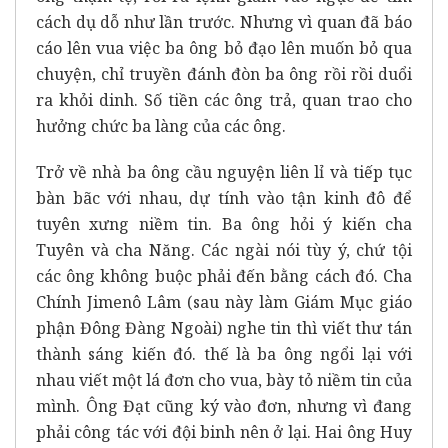
cách dụ dỗ như lần trước. Nhưng vì quan đã báo
cáo lên vua việc ba ông bỏ đạo lên muốn bỏ qua
chuyện, chỉ truyền đánh đòn ba ông rồi rồi duổi
ra khỏi dinh. Số tiền các ông trả, quan trao cho
hưởng chức ba làng của các ông.
Trở về nhà ba ông cầu nguyện liên lỉ và tiếp tục
bàn bãc với nhau, dự tính vào tận kinh đô để
tuyên xưng niềm tin. Ba ông hỏi ý kiến cha
Tuyên và cha Năng. Các ngài nói tùy ý, chứ tội
các ông không buộc phải đến bằng cách đó. Cha
Chính Jimenô Lâm (sau này làm Giám Mục giáo
phận Đông Đàng Ngoài) nghe tin thì viết thư tán
thành sáng kiến đó. thế là ba ông ngổi lại với
nhau viết một lá đơn cho vua, bày tỏ niềm tin của
mình. Ông Đạt cũng ký vào đơn, nhưng vì đang
phải công tác với đội binh nên ở lại. Hai ông Huy