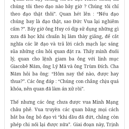
chúng tôi theo đạo nào bây giờ ? Chúng tôi chỉ
theo đạo thật thôi”. Quan hét lên : “Nếu đạo
chúng bay là đạo thật, sao Đức Vua lại nghiêm
cấm ?”. Bấy giờ ông Huy có dịp sử dụng những gì
xưa đã học khi chuẩn bị làm thày giảng, để cắt
nghĩa các lẽ đạo và trả lời cách mạch lạc sáng
sủa những câu hỏi quan đặt ra. Thấy mình đuối
lý, quan cho lệnh giam ba ông với linh mục
Giacobê Năm, ông Lý Mã và ông Trùm Đích. Cha
Năm hỏi ba ông: “Hôm nay thế nào, được hay
thua?”. Các ông đáp : “Chúng con chẳng chịu quá
khóa, nên quan đã làm án xử rồi”.
Thế nhưng các ông chưa được vua Minh Mạng
châu phê. Vua truyền các quan bằng mọi cách
bắt ba ông bỏ đạo vì “khi dầu đã đứt, chẳng còn
phép chi nối lại được nữa”. Giai đoạn này, Trịnh