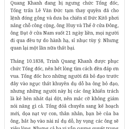
Quang Khanh đang bị ngưng chức Tổng đốc,
Tổng trấn Lê Văn Đức tạm thay quyền đã cho
lệnh đóng gông và dưa ba chiến sĩ Đức Kitô phơi
nắng chỗ công cộng, ông Huy và Thể ở cửa Đông,
ông Đạt ở cửa Nam suốt 21 ngày liền, mọi người
đi qua đều tự do hành hạ, sỉ nhục tùy ý. Nhưng
quan lại một lần nữa thất bại.
Tháng 10.1838, Trinh Quang Khanh được phục
chức Tổng đốc, nên hết lòng tìm cách đền đáp ơn
vua. Tổng đốc hco những người đã bỏ đạo trước
đây vào ngục thất khuyên dụ dỗ ba ông bỏ đạo,
nhưng những người này bị các ông khiển trách
là kẻ hèn nhát dại dột, nên mắc cỡ không giám
nói năng gì cả. Tổng đóâ chuyển sang kế hoạch
mới, dọa nạt vợ con, thân nhân, bạn bè của ba
ông, bắt họ vào nài nỉ dụ dỗ, hy vọng các ông sẽ
xiêu lòng. Nhưng cả ba vị vẫn cương quyết trung