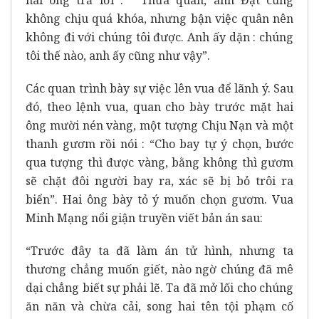
không chịu quá khóa, nhưng bận việc quân nên
không đi với chúng tôi được. Anh ấy dặn : chúng
tôi thế nào, anh ấy cũng như vậy”.
Các quan trình bày sự việc lên vua để lãnh ý. Sau
đó, theo lệnh vua, quan cho bày trước mặt hai
ông mười nén vàng, một tượng Chịu Nạn và một
thanh gươm rồi nói : “Cho bay tự ý chọn, bước
qua tượng thì được vàng, bằng không thì gươm
sẽ chặt đôi người bay ra, xác sẽ bị bỏ trôi ra
biển”. Hai ông bày tỏ ý muốn chọn gươm. Vua
Minh Mạng nổi giận truyền viết bản án sau:
“Trước đây ta đã làm án tử hình, nhưng ta
thương chẳng muốn giết, nào ngờ chúng đã mê
dại chẳng biết sự phải lẽ. Ta đã mở lối cho chúng
ăn năn và chừa cải, song hai tên tội phạm cố