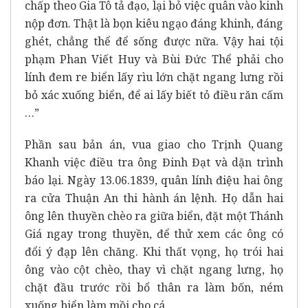
chấp theo Gia Tô tả đạo, lại bỏ việc quân vào kinh
nộp đơn. Thật là bọn kiêu ngạo đáng khinh, đáng
ghét, chẳng thể để sống được nữa. Vậy hai tội
phạm Phan Viết Huy và Bùi Đức Thể phải cho
lính đem re biển lấy rìu lớn chặt ngang lưng rồi
bỏ xác xuống biển, để ai lấy biết tỏ điều răn cấm
…”
Phần sau bản án, vua giao cho Trịnh Quang
Khanh việc điều tra ông Đinh Đạt và dặn trình
báo lại. Ngày 13.06.1839, quân lính điệu hai ông
ra cửa Thuận An thi hành án lệnh. Họ dẫn hai
ông lên thuyền chèo ra giữa biển, đặt một Thánh
Giá ngay trong thuyền, để thử xem các ông có
đổi ý đạp lên chăng. Khi thất vọng, họ trói hai
ông vào cột chèo, thay vì chặt ngang lưng, họ
chặt đầu trước rồi bổ thân ra làm bốn, ném
xuống biển làm mồi cho cá.