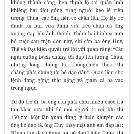
không thành công, liền thịnh lộ sai quân lính
khiêng hai đầu gông từng người kéo lê trên
tượng Chúa, các ông liền co chân lên. Họ lấy ro
đánh túi bụi, vừa đánh vừa kéo chân cá ông
xuống đạp lên ảnh thánh. Thêm hai binh sĩ nữa
bỏ cuộc sau trận đòn này, chi còn ba ông Huy,
Thể và Đạt kiên quyết trả lời với quan rằng: “Các
ngài cưỡng bách chúng tôi đạp lên tượng Chúa,
nhưng lòng chúng tôi khôngchiều theo, thì
chẳng phải chúng tôi bỏ đạo đâu”. Quan liền cho
lệnh đóng gông thật nặng và giam cả ba vào
trong ngục.
Từ đó trở đi, ba ông còn phải chịu nhiều cuộc tra
tấn khác nữa. Khi thì mỗi người 24 roi, khi thì
150 roi. Một lần quan dùng lý luận khuyên các
ông bỏ đạo tà, ông Huy thay mặt anh em đáp lại :
“Quan lớn dạy chúng tôi bỏ đạo Thiên Chúa, thì