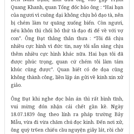
Quang Khanh, quan Tổng đốc bảo ông : “Hai bạn
của ngươi vì cuồng dại không chịu bỏ đạo tà, nên
bị chém làm tư quăng xuống biển. Còn ngươi,
nếu khôn thì chối bỏ thứ tà đạo đi để về với vợ
con”. Ông Đạt thẳng thắn thưa : “Tôi đã chịu
nhiều cực hình vì đức tin, nay tôi sẵn sàng chịu
thêm nhiều cực hình khác nữa. Hai bạn tôi đã
được phúc trọng, quan cứ chém tôi làm tám
khúc cũng được”. Quan biết có đe dọa cũng
không thành công, liền lập án gửi về kinh xin xử
giảo.
Ông Đạt khi nghe đọc bản án thì rất bình tĩnh,
vui mừng đón nhận cái chết gần kề. Ngày
18.07.1839 ông theo lính ra pháp trường Bảy
Mẫu, vừa đi vừa chăm chú đọc kinh. Đến nơi xử,
ông quỳ tr6en chiếu cầu nguyện giây lát, rồi chờ