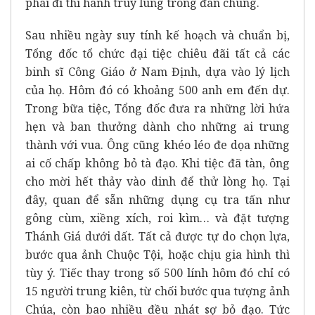
phái đi thi hành truy lùng trong đân chúng.
Sau nhiều ngày suy tính kế hoạch và chuẩn bị,
Tổng đốc tổ chức đại tiệc chiêu đãi tất cả các
binh sĩ Công Giáo ở Nam Định, dựa vào lý lịch
của họ. Hôm đó có khoảng 500 anh em đến dự.
Trong bữa tiệc, Tổng đốc đưa ra những lời hứa
hẹn và ban thưởng dành cho những ai trung
thành với vua. Ông cũng khéo léo đe dọa những
ai cố chấp không bỏ tà đạo. Khi tiệc đã tàn, ông
cho mời hết thảy vào dinh để thử lòng họ. Tại
đây, quan để sẵn những dụng cụ tra tấn như
gông cùm, xiềng xích, roi kìm… và đặt tượng
Thánh Giá dưới dất. Tất cả được tự do chọn lựa,
bước qua ảnh Chuộc Tội, hoặc chịu gia hình thì
tùy ý. Tiếc thay trong số 500 lính hôm đó chỉ có
15 người trung kiên, từ chối bước qua tượng ảnh
Chúa, còn bao nhiều đều nhát sợ bỏ đạo. Tức