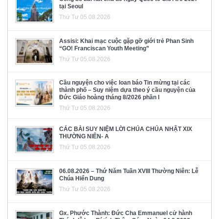
tại Seoul
Thứ Tư 05.08.2026
Assisi: Khai mạc cuộc gặp gỡ giới trẻ Phan Sinh
“GO! Franciscan Youth Meeting”
Thứ Tư 05.08.2026
Cầu nguyện cho việc loan báo Tin mừng tại các
thành phố – Suy niệm dựa theo ý cầu nguyện của
Đức Giáo hoàng tháng 8/2026 phần I
Thứ Tư 05.08.2026
CÁC BÀI SUY NIỆM LỜI CHÚA CHÚA NHẬT XIX
THƯỜNG NIÊN- A
Thứ Tư 05.08.2026
06.08.2026 – Thứ Năm Tuần XVIII Thường Niên: Lễ
Chúa Hiển Dung
Thứ Tư 05.08.2026
Gx. Phước Thành: Đức Cha Emmanuel cử hành