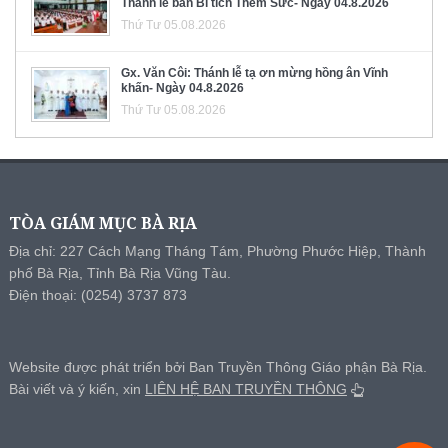
Thánh lễ ban Bí tích Thêm Sức- Ngày 04.8.2026
Thứ Tư 05.08.2026
Gx. Văn Côi: Thánh lễ tạ ơn mừng hồng ân Vĩnh
khấn- Ngày 04.8.2026
Thứ Tư 05.08.2026
TÒA GIÁM MỤC BÀ RỊA
Địa chỉ: 227 Cách Mạng Tháng Tám, Phường Phước Hiệp, Thành
phố Bà Rịa, Tỉnh Bà Rịa Vũng Tàu.
Điện thoại: (0254) 3737 873
Website được phát triển bởi Ban Truyền Thông Giáo phận Bà Rịa.
Bài viết và ý kiến, xin
LIÊN HỆ BAN TRUYỀN THÔNG