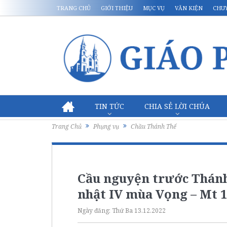
TRANG CHỦ
GIỚI THIỆU
MỤC VỤ
VĂN KIỆN
CHU
TIN TỨC
CHIA SẺ LỜI CHÚA
Trang Chủ
Phụng vụ
Chầu Thánh Thể
Cầu nguyện trước Thánh
nhật IV mùa Vọng – Mt 1
Ngày đăng:
Thứ Ba 13.12.2022