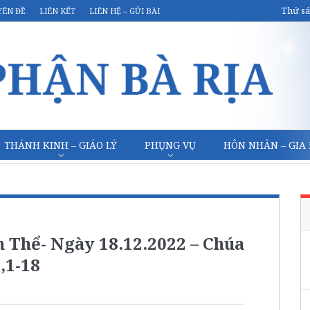
Thứ sá
YÊN ĐỀ
LIÊN KẾT
LIÊN HỆ – GỬI BÀI
THÁNH KINH – GIÁO LÝ
PHỤNG VỤ
HÔN NHÂN – GIA
 Thể- Ngày 18.12.2022 – Chúa
,1-18