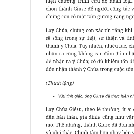
hiện chương trình cứu độ nhân loại.
chọn thánh Giuse để người cộng tác v
chúng con có một tấm gương rạng ngời
Lạy Chúa, chúng con xác tín rằng kh
sẽ sống trong sự thật, sự thiện và t
thánh ý Chúa. Tuy nhiên, nhiều lúc, 
nhận ra cũng không can đảm đón nhận
để nhận ra ý Chúa; có đủ khiêm tốn 
đón nhận thánh ý Chúa trong cuộc sốn
(Thinh lặng)
“Khi tỉnh giấc, ông Giuse đã thực hiện n
Lạy Chúa Giêsu, theo lẽ thường, ít a
đến bản thân, gia đình/ cũng như vậ
mơ. Thế nhưng, thánh Giuse đã đón nh
và phó thác. Chính tâm hồn nhạy bén v