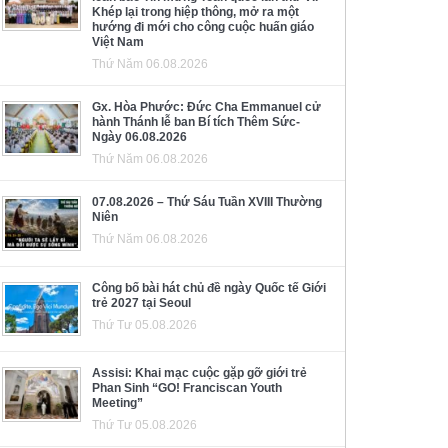
Khép lại trong hiệp thông, mở ra một
hướng đi mới cho công cuộc huấn giáo
Việt Nam
Thứ Năm 06.08.2026
Gx. Hòa Phước: Đức Cha Emmanuel cử
hành Thánh lễ ban Bí tích Thêm Sức-
Ngày 06.08.2026
Thứ Năm 06.08.2026
07.08.2026 – Thứ Sáu Tuần XVIII Thường
Niên
Thứ Năm 06.08.2026
Công bố bài hát chủ đề ngày Quốc tế Giới
trẻ 2027 tại Seoul
Thứ Tư 05.08.2026
Assisi: Khai mạc cuộc gặp gỡ giới trẻ
Phan Sinh “GO! Franciscan Youth
Meeting”
Thứ Tư 05.08.2026