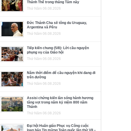
Thánh Thể trong tháng Tám này
Thứ Năm 06.08.2026
Đức Thánh Cha sẽ tông du Uruguay,
Argentina và Pêru
Thứ Năm 06.08.2026
Tiếp kiến chung (5/8): Lời cầu nguyện
phụng vụ của Giáo hội
Thứ Năm 06.08.2026
Năm thời điểm để cầu nguyện khi đang đi
trên đường
Thứ Năm 06.08.2026
Assisi chứng kiến làn sóng hành hương
tăng vọt trong năm kỷ niệm 800 năm
Thánh
Thứ Năm 06.08.2026
Đại hội Huấn giáo Phục vụ Công cuộc
loan báo Tin mừng Toàn quốc lần thứ VII –