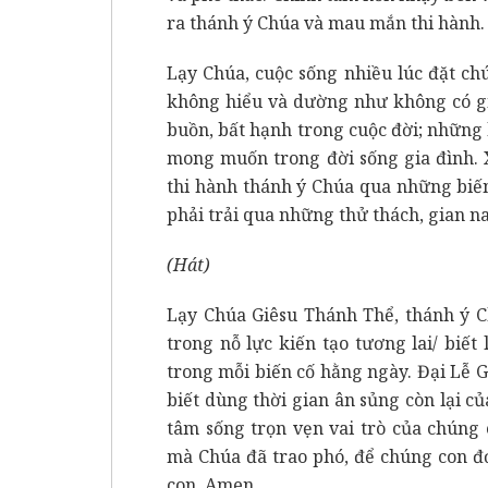
ra thánh ý Chúa và mau mắn thi hành.
Lạy Chúa, cuộc sống nhiều lúc đặt c
không hiểu và dường như không có gi
buồn, bất hạnh trong cuộc đời; những
mong muốn trong đời sống gia đình. 
thi hành thánh ý Chúa qua những biế
phải trải qua những thử thách, gian n
(Hát)
Lạy Chúa Giêsu Thánh Thể, thánh ý C
trong nỗ lực kiến tạo tương lai/ biế
trong mỗi biến cố hằng ngày. Đại Lễ 
biết dùng thời gian ân sủng còn lại 
tâm sống trọn vẹn vai trò của chúng
mà Chúa đã trao phó, để chúng con đ
con. Amen.