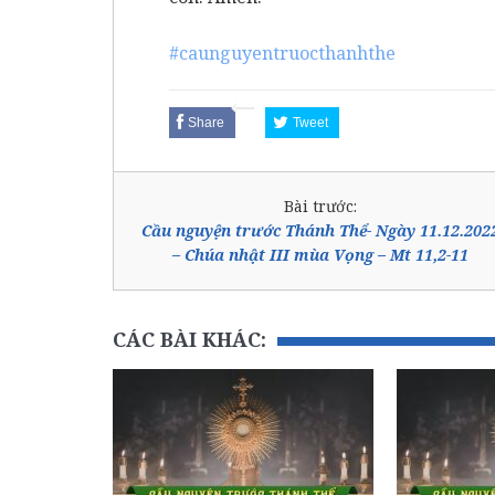
#caunguyentruocthanhthe
Share
Tweet
Bài trước:
Cầu nguyện trước Thánh Thể- Ngày 11.12.202
– Chúa nhật III mùa Vọng – Mt 11,2-11
CÁC BÀI KHÁC: