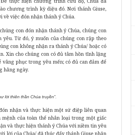
 Để thực hiện chương trình cứu độ, Chúa đã
ào chương trình kỳ diệu đó. Nơi thánh Giuse,
 về việc đón nhận thánh ý Chúa.
i chúng con đón nhận thánh ý Chúa, chúng con
ình yêu. Từ đó, ý muốn của chúng con rập theo
chúng con không nhận ra thánh ý Chúa/ hoặc có
. Xin cho chúng con có đủ tâm hồn tĩnh lặng
để vâng phục trong yêu mến; có đủ can đảm để
g hằng ngày.
hư lời thiên thần Chúa truyền”.
i đón nhận và thực hiện một sứ điệp liên quan
n mệnh của toàn thể nhân loại trong một giấc
ận và thực hiện thánh ý Chúa với niềm tin yêu
ới lời của Chúa/ đã thúc đẩy thánh Giuse nhận