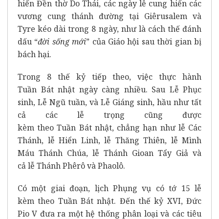
hiến Đền thờ Do Thái, các ngày lễ cung hiến các
vương cung thánh đường tại Giêrusalem và
Tyre kéo dài trong 8 ngày, như là cách thế đánh
dấu “
đời sống mới
” của Giáo hội sau thời gian bị
bách hại.
Trong 8 thế kỷ tiếp theo, việc thực hành
Tuần Bát nhật ngày càng nhiều. Sau Lễ Phục
sinh, Lễ Ngũ tuần, và Lễ Giáng sinh, hầu như tất
cả các lễ trọng cũng được
kèm theo Tuần Bát nhật, chẳng hạn như lễ Các
Thánh, lễ Hiển Linh, lễ Thăng Thiên, lễ Mình
Máu Thánh Chúa, lễ Thánh Gioan Tẩy Giả và
cả lễ Thánh Phêrô và Phaolô.
Có một giai đoạn, lịch Phụng vụ có tớ 15 lễ
kèm theo Tuần Bát nhật. Đến thế kỷ XVI, Đức
Pio V đưa ra một hệ thống phân loại và các tiêu