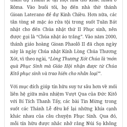
Rôma. Vào buổi tối, họ đến nhà thờ thánh
Gioan Laterano để dự Kinh Chiều. Hơn nữa, các
tân tòng sẽ mặc áo rửa tội trong suốt Tuần Bát
nhật cho đến Chúa nhật thứ II Phục sinh, nên
được gọi là “Chúa nhật áo trắng”. Vào năm 2000,
thánh giáo hoàng Gioan Phaolô II đã chọn ngày
này là ngày Chúa nhật Kính Lòng Chúa Thương
Xót, vì theo ngài, “
Lòng Thương Xót Chúa là
‘món
quà Phục Sinh mà Giáo Hội nhận được từ Chúa
Kitô phục sinh và trao hiến cho nhân loạ
i’
”.
Với mục đích giúp tín hữu suy tư sâu hơn về mối
liên hệ giữa mầu nhiệm Vượt Qua của Đức Kitô
với Bí Tích Thanh Tẩy, các bài Tin Mừng trong
suốt các Thánh Lễ đều kể lại những khía cạnh
khác nhau của câu chuyện Phục Sinh. Qua đó,
mỗi tín hữu được nhắc nhở rằng Núi Sọ không