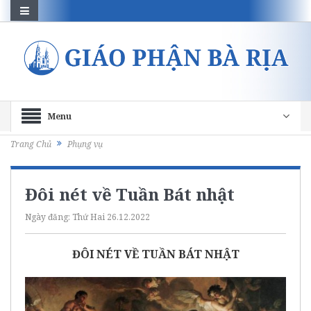
Menu
Trang Chủ
Phụng vụ
Đôi nét về Tuần Bát nhật
Ngày đăng:
Thứ Hai 26.12.2022
ĐÔI
NÉT VỀ TUẦN
BÁT NHẬT