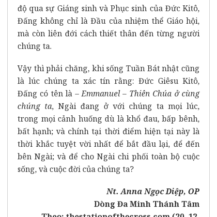
độ qua sự Giáng sinh và Phục sinh của Đức Kitô,
Đấng không chỉ là Đầu của nhiệm thể Giáo hội,
mà còn liên đới cách thiết thân đến từng người
chúng ta.
Vậy thì phải chăng, khi sống Tuần Bát nhật cũng
là lúc chúng ta xác tín rằng: Đức Giêsu Kitô,
Đấng có tên là –
Emmanuel
–
Thiên Chúa ở cùng
chúng ta
, Ngài đang ở với chúng ta mọi lúc,
trong mọi cảnh huống dù là khổ đau, bấp bênh,
bất hạnh; và chính tại thời điểm hiện tại này là
thời khắc tuyệt vời nhất để bắt đầu lại, để đến
bên Ngài; và để cho Ngài chi phối toàn bộ cuộc
sống, và cuộc đời của chúng ta?
Nt. Anna Ngọc Diệp, OP
Dòng Đa Minh Thánh Tâm
Theo:
thestationofthecross.com (20. 12.