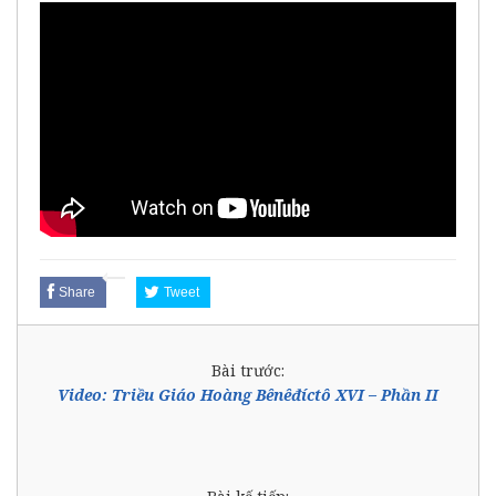
Share
Tweet
Bài trước:
Video: Triều Giáo Hoàng Bênêđíctô XVI – Phần II