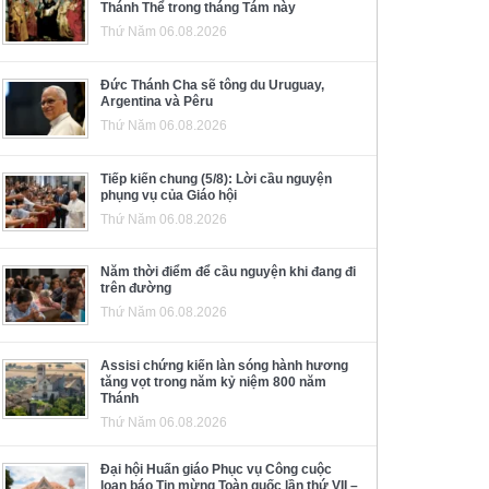
Thánh Thể trong tháng Tám này
Thứ Năm 06.08.2026
Đức Thánh Cha sẽ tông du Uruguay,
Argentina và Pêru
Thứ Năm 06.08.2026
Tiếp kiến chung (5/8): Lời cầu nguyện
phụng vụ của Giáo hội
Thứ Năm 06.08.2026
Năm thời điểm để cầu nguyện khi đang đi
trên đường
Thứ Năm 06.08.2026
Assisi chứng kiến làn sóng hành hương
tăng vọt trong năm kỷ niệm 800 năm
Thánh
Thứ Năm 06.08.2026
Đại hội Huấn giáo Phục vụ Công cuộc
loan báo Tin mừng Toàn quốc lần thứ VII –