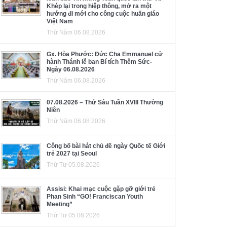
Khép lại trong hiệp thông, mở ra một
hướng đi mới cho công cuộc huấn giáo
Việt Nam
Thứ Năm 06.08.2026
Gx. Hòa Phước: Đức Cha Emmanuel cử
hành Thánh lễ ban Bí tích Thêm Sức-
Ngày 06.08.2026
Thứ Năm 06.08.2026
07.08.2026 – Thứ Sáu Tuần XVIII Thường
Niên
Thứ Năm 06.08.2026
Công bố bài hát chủ đề ngày Quốc tế Giới
trẻ 2027 tại Seoul
Thứ Tư 05.08.2026
Assisi: Khai mạc cuộc gặp gỡ giới trẻ
Phan Sinh “GO! Franciscan Youth
Meeting”
Thứ Tư 05.08.2026