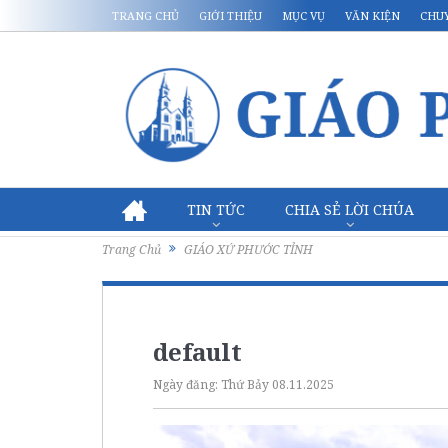
TRANG CHỦ
GIỚI THIỆU
MỤC VỤ
VĂN KIỆN
CHU
TIN TỨC
CHIA SẺ LỜI CHÚA
Trang Chủ
GIÁO XỨ PHƯỚC TỈNH
default
Ngày đăng:
Thứ Bảy 08.11.2025