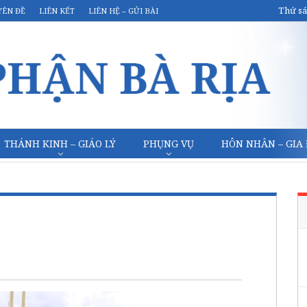
Thứ sá
YÊN ĐỀ
LIÊN KẾT
LIÊN HỆ – GỬI BÀI
THÁNH KINH – GIÁO LÝ
PHỤNG VỤ
HÔN NHÂN – GIA