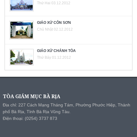
Thứ Hai 03.12.2012
GIÁO XỨ CÔN SƠN
Chủ Nhật 02.12.2012
GIÁO XỨ CHÁNH TÒA
Thứ Bảy 01.12.2012
TÒA GIÁM MỤC BÀ RỊA
Địa chỉ: 227 Cách Mạng Tháng Tám, Phường Phước Hiệp, Thành
phố Bà Rịa, Tỉnh Bà Rịa Vũng Tàu.
Điện thoại: (0254) 3737 873