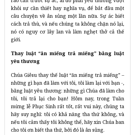
rào cản trước sự ác, ai đó phải yêu thương vượt
khỏi sự cần thiết hay nghĩa vụ, để bắt đầu một
câu chuyện về ân sủng một lần nữa.
Sự ác biết
cách trả thù, và nếu chúng ta không chặn nó lại,
nó có nguy cơ lây lan và làm nghẹt thở cả thế
giới.
Thay luật “ăn miếng trả miếng” bằng luật
yêu thương
Chúa Giêsu thay thế luật “ăn miếng trả miếng”
–
những gì bạn đã làm với tôi, tôi làm lại với bạn -,
bằng luật yêu thương: những gì Chúa đã làm cho
tôi, tôi trả lại cho bạn! Hôm nay, trong Tuần
mừng lễ Phục Sinh rất tốt, rất vui này, chúng ta
hãy suy nghĩ: tôi có khả năng tha thứ không, và
nếu tôi cảm thấy tôi không thể, hãy xin Chúa ban
cho tôi ơn biết tha thứ, bởi đó là ân sủng.