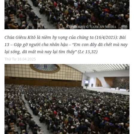
Chúa Giêsu Kitô là niềm hy vọng của chúng ta (16/4/2025): Bài
13 – Gặp gỡ người cha nhân hậu – “Em con đây đã chết mà nay
lại sống, đã mất mà nay lại tìm thấy” (Lc 15,32)
Thứ Tư 16.04.2025