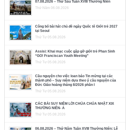
07.08.2026 – Thứ Sáu Tuần XVIII Thường Niên
Thứ Năm 06.08.2026
Công bố bài hát chủ đề ngày Quốc tế Giới trẻ 2027
tại Seoul
Thứ Tư 05.08.2026
Assisi: Khai mạc cuộc gặp gỡ giới trẻ Phan Sinh
“GO! Franciscan Youth Meeting”
Thứ Tư 05.08.2026
Cầu nguyện cho việc loan báo Tin mừng tại các
thành phố – Suy niệm dựa theo ý cầu nguyện của
Đức Giáo hoàng tháng 8/2026 phần I
Thứ Tư 05.08.2026
CÁC BÀI SUY NIỆM LỜI CHÚA CHÚA NHẬT XIX
THƯỜNG NIÊN- A
Thứ Tư 05.08.2026
06.08.2026 – Thứ Năm Tuần XVIII Thường Niên: Lễ