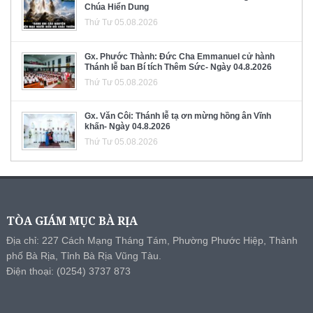
Chúa Hiển Dung
Thứ Tư 05.08.2026
Gx. Phước Thành: Đức Cha Emmanuel cử hành
Thánh lễ ban Bí tích Thêm Sức- Ngày 04.8.2026
Thứ Tư 05.08.2026
Gx. Văn Côi: Thánh lễ tạ ơn mừng hồng ân Vĩnh
khấn- Ngày 04.8.2026
Thứ Tư 05.08.2026
TÒA GIÁM MỤC BÀ RỊA
Địa chỉ: 227 Cách Mạng Tháng Tám, Phường Phước Hiệp, Thành
phố Bà Rịa, Tỉnh Bà Rịa Vũng Tàu.
Điện thoại: (0254) 3737 873