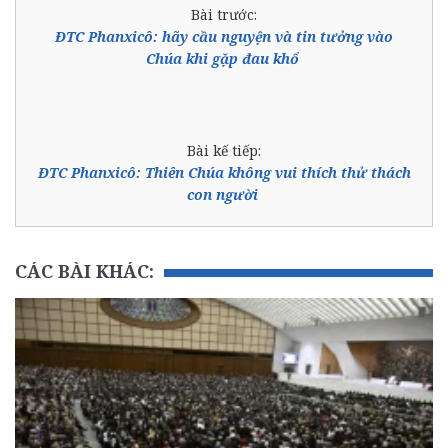
Bài trước:
ĐTC Phanxicô: hãy cầu nguyện và tin tưởng vào
Chúa khi gặp đau khổ
Bài kế tiếp:
ĐTC Phanxicô: Thiên Chúa không vui thích thử thách
con người
CÁC BÀI KHÁC: