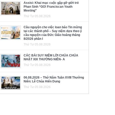
Assisi: Khai mạc cuộc gặp gỡ giới trẻ
Phan Sinh “GO! Franciscan Youth
Meeting”
Thứ Tư 05.08.2026
Cầu nguyện cho việc loan báo Tin mừng
tại các thành phố – Suy niệm dựa theo ý
cầu nguyện của Đức Giáo hoàng tháng
8/2026 phần I
Thứ Tư 05.08.2026
CÁC BÀI SUY NIỆM LỜI CHÚA CHÚA
NHẬT XIX THƯỜNG NIÊN- A
Thứ Tư 05.08.2026
06.08.2026 – Thứ Năm Tuần XVIII Thường
Niên: Lễ Chúa Hiển Dung
Thứ Tư 05.08.2026