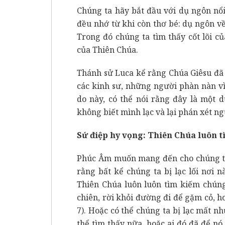
Chúng ta hãy bắt đầu với dụ ngôn nổi
đều nhớ từ khi còn thơ bé: dụ ngôn về
Trong đó chúng ta tìm thấy cốt lõi c
của Thiên Chúa.
Thánh sử Luca kể rằng Chúa Giêsu đã
các kinh sư, những người phàn nàn vì
do này, có thể nói rằng đây là một 
không biết mình lạc và lại phán xét ng
Sứ điệp hy vọng: Thiên Chúa luôn t
Phúc Âm muốn mang đến cho chúng ta 
rằng bất kể chúng ta bị lạc lối nơi nà
Thiên Chúa luôn luôn tìm kiếm chúng 
chiên, rời khỏi đường đi để gặm cỏ, ho
7). Hoặc có thể chúng ta bị lạc mất n
thể tìm thấy nữa, hoặc ai đó đã để n