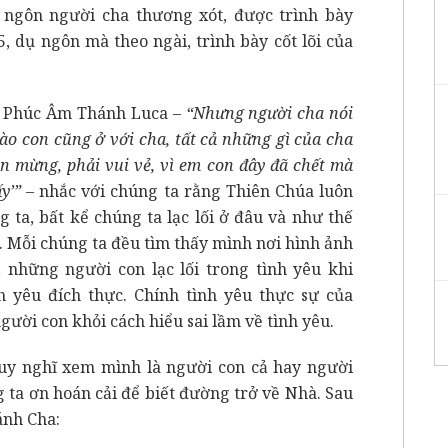
 ngôn người cha thương xót, được trình bày
 dụ ngôn mà theo ngài, trình bày cốt lõi của
ủa Phúc Âm Thánh Luca –
“Nhưng người cha nói
nào con cũng ở với cha, tất cả những gì của cha
n mừng, phải vui vẻ, vì em con đây đã chết mà
ấy’” –
nhắc với chúng ta rằng Thiên Chúa luôn
 ta, bất kể chúng ta lạc lối ở đâu và như thế
. Mỗi chúng ta đều tìm thấy mình nơi hình ảnh
 những người con lạc lối trong tình yêu khi
 yêu đích thực. Chính tình yêu thực sự của
gười con khỏi cách hiểu sai lầm về tình yêu.
uy nghĩ xem mình là người con cả hay người
 ta ơn hoán cải để biết đường trở về Nhà. Sau
ánh Cha: