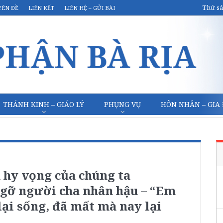
Thứ sá
YÊN ĐỀ
LIÊN KẾT
LIÊN HỆ – GỬI BÀI
THÁNH KINH – GIÁO LÝ
PHỤNG VỤ
HÔN NHÂN – GIA
 hy vọng của chúng ta
p gỡ người cha nhân hậu – “Em
lại sống, đã mất mà nay lại