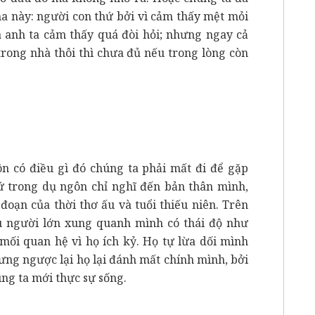
ha này: người con thứ bởi vì cảm thấy mệt mỏi
 anh ta cảm thấy quá đòi hỏi; nhưng ngay cả
i trong nhà thôi thì chưa đủ nếu trong lòng còn
ôn có điều gì đó chúng ta phải mất đi để gặp
 trong dụ ngôn chỉ nghĩ đến bản thân mình,
đoạn của thời thơ ấu và tuổi thiếu niên. Trên
ều người lớn xung quanh mình có thái độ như
mối quan hệ vì họ ích kỷ. Họ tự lừa dối mình
ưng ngược lại họ lại đánh mất chính mình, bởi
húng ta mới thực sự sống.