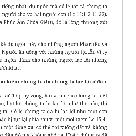
 tiếng nhất, dụ ngôn mà có lẽ tất cả chúng ta
 người cha và hai người con (Lc 15:1-3.11-32).
ủa Phúc Âm Chúa Giêsu, đó là lòng thương xót
 kể dụ ngôn này cho những người Pharisêu và
 Người ăn uống với những người tội lỗi. Vì lý
dụ ngôn dành cho những người lạc lối nhưng
ười khác.
ìm kiếm chúng ta dù chúng ta lạc lối ở đâu
sứ điệp hy vọng, bởi vì nó cho chúng ta biết
o, bất kể chúng ta bị lạc lối như thế nào, thì
ta! Có lẽ chúng ta đã bị lạc lối như một con
ặc bị tụt lại phía sau vì mệt mỏi (xem Lc 15,4-
hư một đồng xu, có thể rơi xuống đất và không
ó ở đâu đó mà không nhớ ra. Hoặc chúng ta đã