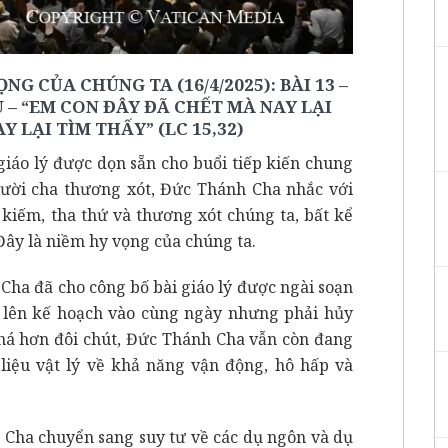
NG CỦA CHÚNG TA (16/4/2025): BÀI 13 –
– “EM CON ĐÂY ĐÃ CHẾT MÀ NAY LẠI
 LẠI TÌM THẤY” (LC 15,32)
giáo lý được dọn sẵn cho buổi tiếp kiến chung
gười cha thương xót, Đức Thánh Cha nhắc với
 kiếm, tha thứ và thương xót chúng ta, bất kể
 Đây là niềm hy vọng của chúng ta.
Cha đã cho công bố bài giáo lý được ngài soạn
 lên kế hoạch vào cùng ngày nhưng phải hủy
 khá hơn đôi chút, Đức Thánh Cha vẫn còn đang
ị liệu vật lý về khả năng vận động, hô hấp và
h Cha chuyển sang suy tư về các dụ ngôn và dụ