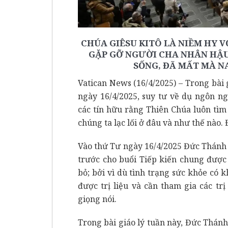
CHÚA GIÊSU KITÔ LÀ NIỀM HY VỌ
GẶP GỠ NGƯỜI CHA NHÂN HẬU 
SỐNG, ĐÃ MẤT MÀ NAY
Vatican News (16/4/2025) – Trong bài 
ngày 16/4/2025, suy tư về dụ ngôn n
các tín hữu rằng Thiên Chúa luôn tìm
chúng ta lạc lối ở đâu và như thế nào.
Vào thứ Tư ngày 16/4/2025 Đức Thánh 
trước cho buổi Tiếp kiến chung được
bỏ; bởi vì dù tình trạng sức khỏe có
được trị liệu và cần tham gia các tr
giọng nói.
Trong bài giáo lý tuần này, Đức Thán