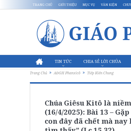
TRANG CHỦ
GIỚI THIỆU
MỤC VỤ
VĂN KIỆN
CHU
TIN TỨC
CHIA SẺ LỜI CHÚA
Trang Chủ
AĐGH Phanxicô
Tiếp Kiến Chung
Chúa Giêsu Kitô là niềm
(16/4/2025): Bài 13 – Gặ
con đây đã chết mà nay 
tìm thấy” (Lc 15,32)