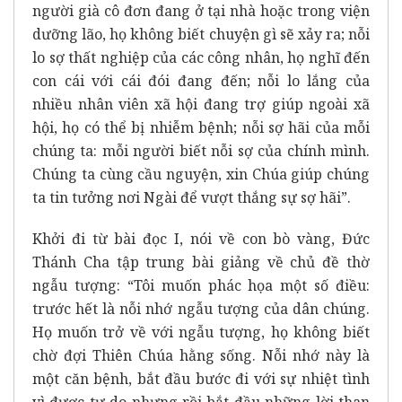
người già cô đơn đang ở tại nhà hoặc trong viện
dưỡng lão, họ không biết chuyện gì sẽ xảy ra; nỗi
lo sợ thất nghiệp của các công nhân, họ nghĩ đến
con cái với cái đói đang đến; nỗi lo lắng của
nhiều nhân viên xã hội đang trợ giúp ngoài xã
hội, họ có thể bị nhiễm bệnh; nỗi sợ hãi của mỗi
chúng ta: mỗi người biết nỗi sợ của chính mình.
Chúng ta cùng cầu nguyện, xin Chúa giúp chúng
ta tin tưởng nơi Ngài để vượt thắng sự sợ hãi”.
Khởi đi từ bài đọc I, nói về con bò vàng, Đức
Thánh Cha tập trung bài giảng về chủ đề thờ
ngẫu tượng: “Tôi muốn phác họa một số điều:
trước hết là nỗi nhớ ngẫu tượng của dân chúng.
Họ muốn trở về với ngẫu tượng, họ không biết
chờ đợi Thiên Chúa hằng sống. Nỗi nhớ này là
một căn bệnh, bắt đầu bước đi với sự nhiệt tình
vì được tự do nhưng rồi bắt đầu những lời than