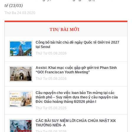
tế (23/03)
Thứ Ba 24.03.2020
TIN/ BÀI MỚI
Công bố bài hát chủ đề ngày Quốc tế Giới trẻ 2027
tại Seoul
Thứ Tư 05.08.2026
Assisi: Khai mạc cuộc gặp gỡ giới trẻ Phan Sinh
“GO! Franciscan Youth Meeting”
Thứ Tư 05.08.2026
Cầu nguyện cho việc loan báo Tin mừng tại các
thành phố – Suy niệm dựa theo ý cầu nguyện của
Đức Giáo hoàng tháng 8/2026 phần I
Thứ Tư 05.08.2026
CÁC BÀI SUY NIỆM LỜI CHÚA CHÚA NHẬT XIX
THƯỜNG NIÊN- A
Thứ Tư 05.08.2026