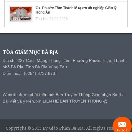
Gx. Phước Tân: Thánh lễ tạ ơn tốt nghiệp Giáo lý
Hồng Ân
Thứ Hai 03.08.2026
TÒA GIÁM MỤC BÀ RỊA
Địa chỉ: 227 Cách Mạng Tháng Tám, Phường Phước Hiệp, Thành
phố Bà Rịa, Tỉnh Bà Rịa Vũng Tàu.
Điện thoại: (0254) 3737 873
Website được phát triển bởi Ban Truyền Thông Giáo phận Bà Rịa.
Bài viết và ý kiến, xin
LIÊN HỆ BAN TRUYỀN THÔNG
Copyright © 2013 By Giáo Phận Bà Rịa, All rights reserved.
GÓP Ý