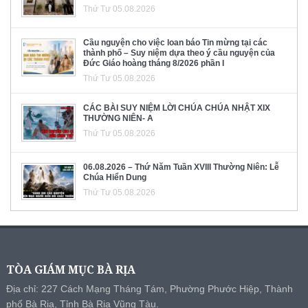
Thứ Tư 05.08.2026
Cầu nguyện cho việc loan báo Tin mừng tại các
thành phố – Suy niệm dựa theo ý cầu nguyện của
Đức Giáo hoàng tháng 8/2026 phần I
Thứ Tư 05.08.2026
CÁC BÀI SUY NIỆM LỜI CHÚA CHÚA NHẬT XIX
THƯỜNG NIÊN- A
Thứ Tư 05.08.2026
06.08.2026 – Thứ Năm Tuần XVIII Thường Niên: Lễ
Chúa Hiển Dung
Thứ Tư 05.08.2026
TÒA GIÁM MỤC BÀ RỊA
Địa chỉ: 227 Cách Mạng Tháng Tám, Phường Phước Hiệp, Thành
phố Bà Rịa, Tỉnh Bà Rịa Vũng Tàu.