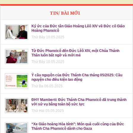
TIN/ BÀI MỚI
Ký ức của Đức tân Giáo Hoàng Lêô XIV về Đức cố Giáo
Hoàng Phanxicô
Thứ Bảy 10.05.2025
Từ Đức Phanxicô đến Đức Lêô XIV, một Chúa Thánh
Thần luôn bất ngờ và mới mẻ
Thứ Bảy 10.05.2025
Ý cầu nguyện của Đức Thánh Cha tháng 05/2025: Cầu
nguyện cho điều kiện lao động
Thứ Ba 06.05.2025
ĐHY Mamberti: Đức Thánh Cha Phanxicô đã trung thành
với sứ vụ bằng toàn bộ sức lực
Thứ Hai 05.05.2025
“Xe Giáo hoàng Hòa bình”: Món quà cuối cùng của Đức
Thánh Cha Phanxicô dành cho Gaza