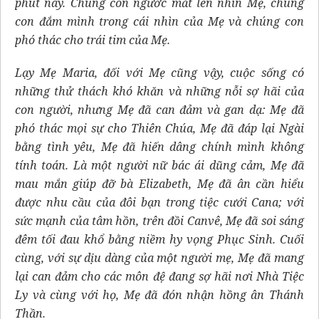
phút này. Chúng con ngước mắt lên nhìn Mẹ, chúng
con đắm mình trong cái nhìn của Mẹ và chúng con
phó thác cho trái tim của Mẹ.
Lạy Mẹ Maria, đối với Mẹ cũng vậy, cuộc sống có
những thử thách khó khăn và những nỗi sợ hãi của
con người, nhưng Mẹ đã can đảm và gan dạ: Mẹ đã
phó thác mọi sự cho Thiên Chúa, Mẹ đã đáp lại Ngài
bằng tình yêu, Mẹ đã hiến dâng chính mình không
tính toán. Là một người nữ bác ái dũng cảm, Mẹ đã
mau mắn giúp đỡ bà Elizabeth, Mẹ đã ân cần hiểu
được nhu cầu của đôi bạn trong tiệc cưới Cana; với
sức mạnh của tâm hồn, trên đồi Canvê, Mẹ đã soi sáng
đêm tối đau khổ bằng niềm hy vọng Phục Sinh. Cuối
cùng, với sự dịu dàng của một người mẹ, Mẹ đã mang
lại can đảm cho các môn đệ đang sợ hãi nơi Nhà Tiệc
Ly và cùng với họ, Mẹ đã đón nhận hồng ân Thánh
Thần.