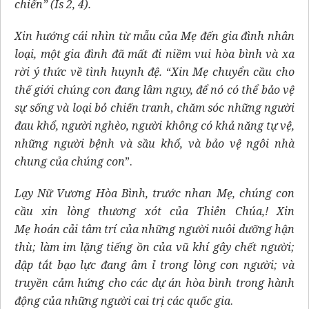
chiến” (Is 2, 4).
Xin hướng cái nhìn từ mẫu của Mẹ đến gia đình nhân
loại, một gia đình đã mất đi niềm vui hòa bình và xa
rời ý thức về tình huynh đệ.
“
Xin Mẹ chuyển cầu cho
thế giới chúng con đang lâm nguy, để nó có thể bảo vệ
sự sống và loại bỏ chiến tranh
,
chăm sóc những người
đau khổ, người nghèo, người không có khả năng tự vệ,
những người bệnh và sầu khổ, và bảo vệ ngôi nhà
chung của chúng con
”.
Lạy Nữ Vương Hòa Bình, trước nhan Mẹ, chúng con
cầu xin lòng thương xót của Thiên Chúa,! Xin
Mẹ
hoán cải tâm trí của những người nuôi dưỡng hận
thù; làm im lặng tiếng ồn của vũ khí gây chết người;
dập tắt bạo lực đang âm ỉ trong lòng con người; và
truyền cảm hứng cho các dự án hòa bình trong hành
động của những người cai trị các quốc gia
.