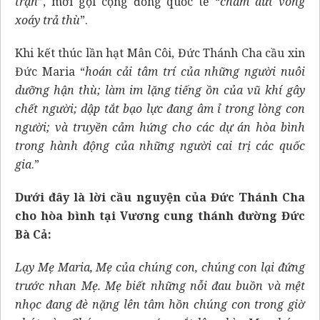
trận
”, mời gọi cộng đồng quốc tế “
chấm dứt vòng
xoáy trả thù
”.
Khi kết thúc lần hạt Mân Côi, Đức Thánh Cha cầu xin
Đức Maria “
hoán cải tâm trí của những người nuôi
dưỡng hận thù; làm im lặng tiếng ồn của vũ khí gây
chết người; dập tắt bạo lực đang âm ỉ trong lòng con
người; và truyền cảm hứng cho các dự án hòa bình
trong hành động của những người cai trị các quốc
gia
.”
Dưới đây là lời cầu nguyện của Đức Thánh Cha
cho hòa bình tại Vương cung thánh đường Đức
Bà Cả:
Lạy Mẹ Maria, Mẹ của chúng con, chúng con lại đứng
trước nhan Mẹ. Mẹ biết những nỗi đau buồn và mệt
nhọc đang đè nặng lên tâm hồn chúng con trong giờ