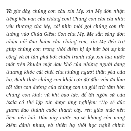
Và giờ đây, chúng con cầu xin Mẹ: xin Mẹ đón nhận
tiếng kêu van của chúng con! Chúng con cần cái nhìn
yêu thương của Mẹ, cái nhìn mời gọi chúng con tin
tưởng vào Chúa Giêsu Con của Mẹ. Mẹ sẵn sàng đón
nhận nỗi đau buồn của chúng con, xin Mẹ đến trợ
giúp chúng con trong thời điểm bị áp bức bởi sự bất
công và bị tàn phá bởi chiến tranh này, xin lau nước
mắt trên khuôn mặt đau khổ của những người đang
thương khóc cái chết của những người thân yêu của
họ, đánh thức chúng con khỏi cơn đờ đẫn vốn đã làm
tối tăm con đường của chúng con và giải trừ tâm hồn
chúng con khỏi vũ khí bạo lực, để lời ngôn sứ của
Isaia có thể lập tức được ứng nghiệm: “Họ sẽ đúc
gươm đao thành cuốc thành cày, rèn giáo mác nên
liềm nên hái. Dân này nước nọ sẽ không còn vung
kiếm đánh nhau, và thiên hạ thôi học nghề chinh