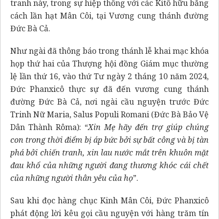
tranh này, trong sự hiệp thông với các Kitô hữu bằng
cách lần hạt Mân Côi, tại Vương cung thánh đường
Đức Bà Cả.
Như ngài đã thông báo trong thánh lễ khai mạc khóa
họp thứ hai của Thượng hội đồng Giám mục thường
lệ lần thứ 16, vào thứ Tư ngày 2 tháng 10 năm 2024,
Đức Phanxicô thực sự đã đến vương cung thánh
đường Đức Bà Cả, nơi ngài cầu nguyện trước Đức
Trinh Nữ Maria,
Salus Populi Romani
(Đức Bà Bảo Vệ
Dân Thành Rôma): “
Xin Mẹ hãy đến trợ giúp chúng
con trong thời điểm bị áp bức bởi sự bất công và bị tàn
phá bởi chiến tranh, xin lau nước mắt trên khuôn mặt
đau khổ của những người đang thương khóc cái chết
của những người thân yêu của họ
”.
Sau khi đọc hàng chục Kinh Mân Côi, Đức Phanxicô
phát động lời kêu gọi cầu nguyện với hàng trăm tín