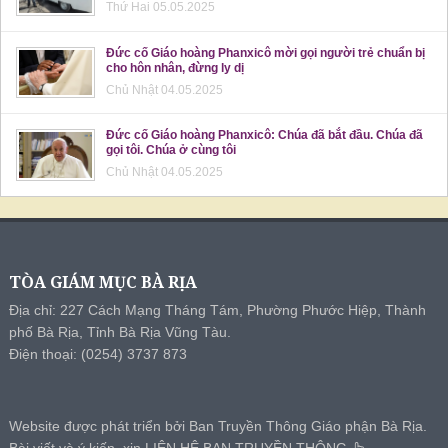
Thứ Hai 05.05.2025
Đức cố Giáo hoàng Phanxicô mời gọi người trẻ chuẩn bị
cho hôn nhân, đừng ly dị
Chủ Nhật 04.05.2025
Đức cố Giáo hoàng Phanxicô: Chúa đã bắt đầu. Chúa đã
gọi tôi. Chúa ở cùng tôi
Chủ Nhật 04.05.2025
TÒA GIÁM MỤC BÀ RỊA
Địa chỉ: 227 Cách Mạng Tháng Tám, Phường Phước Hiệp, Thành
phố Bà Rịa, Tỉnh Bà Rịa Vũng Tàu.
Điện thoại: (0254) 3737 873
Website được phát triển bởi Ban Truyền Thông Giáo phận Bà Rịa.
Bài viết và ý kiến, xin
LIÊN HỆ BAN TRUYỀN THÔNG