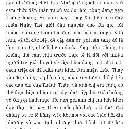
gần như đang chết dần. Nhưng ơn gọi hôn nhân, với
cảm thức dấn thân và sứ vụ đòi hỏi, cũng đang gặp
khủng hoảng. Vì lý do này, trong
Sứ điệp mới đây
nhân Ngày Thế giới Cầu nguyện cho Ơn gọi
, tôi
muốn mở rộng tầm nhìn đến toàn bộ các ơn gọi Kitô
hữu, và tôi đặc biệt đề cập đến ơn gọi nền tảng đó là
làm môn đệ, như là hệ quả của Phép Rửa. Chúng ta
không thể cam chịu trước thực tế là đối với nhiều
người trẻ, giả thuyết về việc hiến dâng cuộc đời một
cách triệt để đã biến mất khỏi tầm nhận thức. Thay
vào đó, chúng ta phải cùng nhau suy tư và chú ý đến
các dấu chỉ của Thánh Thần, và anh chị em cũng có
thể thực hiện nhiệm vụ này nhờ Hiệp hội Giáo hoàng
về Ơn gọi Linh mục. Tôi mời gọi anh chị em hãy khơi
dậy thực tế này, theo cách phù hợp với thời đại
chúng ta, có lẽ bằng việc kết nối với các Giáo hội địa
phương và xác định những thực hành tốt để lưu