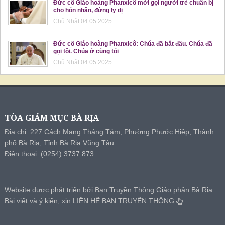
Đức cố Giáo hoàng Phanxicô mời gọi người trẻ chuẩn bị
cho hôn nhân, đừng ly dị
Chủ Nhật 04.05.2025
Đức cố Giáo hoàng Phanxicô: Chúa đã bắt đầu. Chúa đã
gọi tôi. Chúa ở cùng tôi
Chủ Nhật 04.05.2025
TÒA GIÁM MỤC BÀ RỊA
Địa chỉ: 227 Cách Mạng Tháng Tám, Phường Phước Hiệp, Thành
phố Bà Rịa, Tỉnh Bà Rịa Vũng Tàu.
Điện thoại: (0254) 3737 873
Website được phát triển bởi Ban Truyền Thông Giáo phận Bà Rịa.
Bài viết và ý kiến, xin
LIÊN HỆ BAN TRUYỀN THÔNG