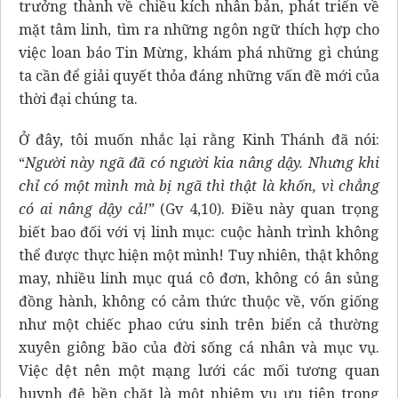
trưởng thành về chiều kích nhân bản, phát triển về
mặt tâm linh, tìm ra những ngôn ngữ thích hợp cho
việc loan báo Tin Mừng, khám phá những gì chúng
ta cần để giải quyết thỏa đáng những vấn đề mới của
thời đại chúng ta.
Ở đây, tôi muốn nhắc lại rằng Kinh Thánh đã nói:
“
Người này ngã đã có người kia nâng dậy. Nhưng khi
chỉ có một mình mà bị ngã thì thật là khốn, vì chẳng
có ai nâng dậy cả!”
(Gv 4,10). Điều này quan trọng
biết bao đối với vị linh mục: cuộc hành trình không
thể được thực hiện một mình! Tuy nhiên, thật không
may, nhiều linh mục quá cô đơn, không có ân sủng
đồng hành, không có cảm thức thuộc về, vốn giống
như một chiếc phao cứu sinh trên biển cả thường
xuyên giông bão của đời sống cá nhân và mục vụ.
Việc dệt nên một mạng lưới các mối tương quan
huynh đệ bền chặt là một nhiệm vụ ưu tiên trong