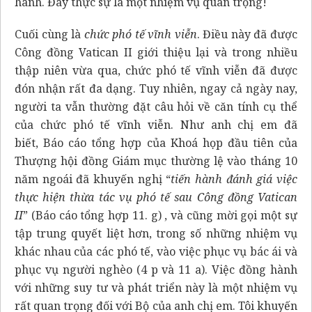
hành. Đây thực sự là một nhiệm vụ quan trọng!
Cuối cùng là
chức phó tế vĩnh viễn
. Điều này đã được
Công đồng Vatican II giới thiệu lại và trong nhiều
thập niên vừa qua, chức phó tế vĩnh viễn đã được
đón nhận rất đa dạng. Tuy nhiên, ngay cả ngày nay,
người ta vẫn thường đặt câu hỏi về căn tính cụ thể
của chức phó tế vĩnh viễn. Như anh chị em đã
biết,
Báo cáo tổng hợp
của Khoá họp đầu tiên của
Thượng hội đồng Giám mục thường lệ vào tháng 10
năm ngoái đã khuyến nghị “
tiến hành đánh giá việc
thực hiện thừa tác vụ phó tế sau Công đồng Vatican
II
” (
Báo cáo tổng hợp 11. g
) , và cũng mời gọi một sự
tập trung quyết liệt hơn, trong số những nhiệm vụ
khác nhau của các phó tế, vào việc phục vụ bác ái và
phục vụ người nghèo (4 p và 11 a). Việc đồng hành
với những suy tư và phát triển này là một nhiệm vụ
rất quan trọng đối với Bộ của anh chị em. Tôi khuyến