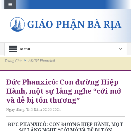
Menu
Trang Chủ
AĐGH Phanxicô
Đức Phanxicô: Con đường Hiệp
Hành, một sự lắng nghe “cởi mở
và dễ bị tổn thương”
Ngày đăng:
Thứ Năm 02.05.2024
ĐỨC PHANXICÔ: CON ĐƯỜNG HIỆP HÀNH, MỘT
SỰ LẮNG NGHE “CỞI MỞ VÀ DỄ BỊ TỔN