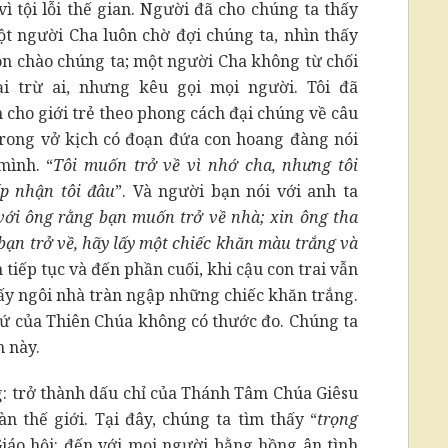
vì tội lỗi thế gian. Người đã cho chúng ta thấy
một người Cha luôn chờ đợi chúng ta, nhìn thấy
ón chào chúng ta; một người Cha không từ chối
ại trừ ai, nhưng kêu gọi mọi người. Tôi đã
 cho giới trẻ theo phong cách đại chúng về câu
Trong vở kịch có đoạn đứa con hoang đàng nói
mình. “
Tôi muốn trở về vì nhớ cha, nhưng tôi
p nhận tôi đâu
”. Và người bạn nói với anh ta
 với ông rằng bạn muốn trở về nhà; xin ông tha
bạn trở về, hãy lấy một chiếc khăn màu trắng và
h tiếp tục và đến phần cuối, khi cậu con trai vẫn
hấy ngôi nhà tràn ngập những chiếc khăn trắng.
thứ của Thiên Chúa không có thước đo. Chúng ta
h này.
ng: trở thành dấu chỉ của Thánh Tâm Chúa Giêsu
n thế giới. Tại đây, chúng ta tìm thấy “
trọng
iáo hội: đến với mọi người bằng hồng ân tình