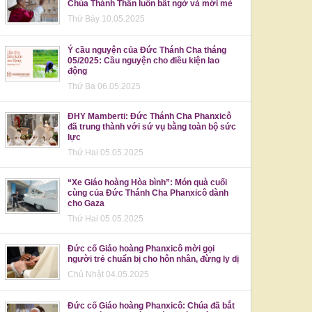
Chúa Thánh Thần luôn bất ngờ và mới mẻ
Thứ Bảy 10.05.2025
Ý cầu nguyện của Đức Thánh Cha tháng
05/2025: Cầu nguyện cho điều kiện lao
động
Thứ Ba 06.05.2025
ĐHY Mamberti: Đức Thánh Cha Phanxicô
đã trung thành với sứ vụ bằng toàn bộ sức
lực
Thứ Hai 05.05.2025
“Xe Giáo hoàng Hòa bình”: Món quà cuối
cùng của Đức Thánh Cha Phanxicô dành
cho Gaza
Thứ Hai 05.05.2025
Đức cố Giáo hoàng Phanxicô mời gọi
người trẻ chuẩn bị cho hôn nhân, đừng ly dị
Chủ Nhật 04.05.2025
Đức cố Giáo hoàng Phanxicô: Chúa đã bắt