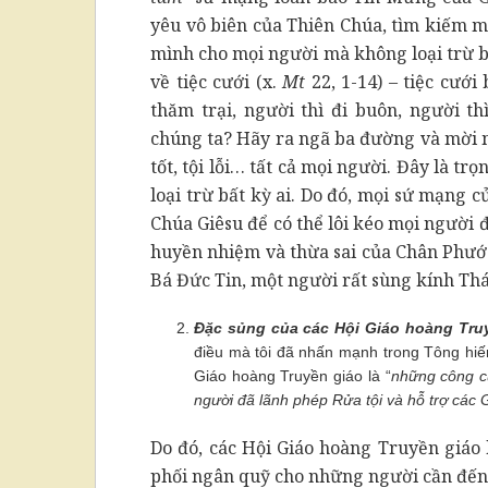
yêu vô biên của Thiên Chúa, tìm kiếm m
mình cho mọi người mà không loại trừ b
về tiệc cưới (x.
Mt
22, 1-14) – tiệc cưới
thăm trại, người thì đi buôn, người thì
chúng ta? Hãy ra ngã ba đường và mời 
tốt, tội lỗi… tất cả mọi người. Đây là t
loại trừ bất kỳ ai. Do đó, mọi sứ mạng
Chúa Giêsu để có thể lôi kéo mọi người 
huyền nhiệm và thừa sai của Chân Phước
Bá Đức Tin, một người rất sùng kính Th
Đặc sủng của các Hội Giáo hoàng Truy
điều mà tôi đã nhấn mạnh trong Tông hiế
Giáo hoàng Truyền giáo là “
những công cụ
người đã lãnh phép Rửa tội và hỗ trợ các 
Do đó, các Hội Giáo hoàng Truyền giáo
phối ngân quỹ cho những người cần đến, 