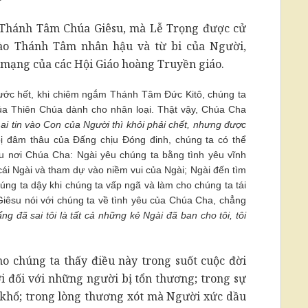
Thánh Tâm Chúa Giêsu, mà Lễ Trọng được cử
vào Thánh Tâm nhân hậu và từ bi của Người,
ứ mạng của các Hội Giáo hoàng Truyền giáo.
ước hết, khi chiêm ngắm Thánh Tâm Đức Kitô, chúng ta
ủa Thiên Chúa dành cho nhân loại. Thật vậy, Chúa Cha
ai tin vào Con của Người thì khỏi phải chết, nhưng được
 bị đâm thâu của Đấng chịu Đóng đinh, chúng ta có thể
u nơi Chúa Cha: Ngài yêu chúng ta bằng tình yêu vĩnh
cái Ngài và tham dự vào niềm vui của Ngài; Ngài đến tìm
húng ta dậy khi chúng ta vấp ngã và làm cho chúng ta tái
 Giêsu nói với chúng ta về tình yêu của Chúa Cha, chẳng
ng đã sai tôi là tất cả những kẻ Ngài đã ban cho tôi, tôi
o chúng ta thấy điều này trong suốt cuộc đời
i đối với những người bị tổn thương; trong sự
u khổ; trong lòng thương xót mà Người xức dầu