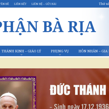
Thứ nă
YÊN ĐỀ
LIÊN KẾT
LIÊN HỆ – GỬI BÀI
THÁNH KINH – GIÁO LÝ
PHỤNG VỤ
HÔN NHÂN – GIA