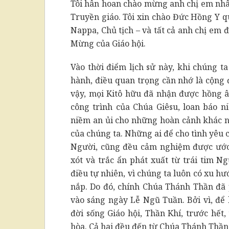
Tôi hân hoan chào mừng anh chị em nhâ
Truyền giáo. Tôi xin chào Đức Hồng Y 
Nappa, Chủ tịch – và tất cả anh chị em
Mừng của Giáo hội.
Vào thời điểm lịch sử này, khi chúng t
hành, điều quan trọng cần nhớ là cộng 
vậy, mọi Kitô hữu đã nhận được hồng â
công trình của Chúa Giêsu, loan báo 
niềm an ủi cho những hoàn cảnh khác n
của chúng ta. Những ai để cho tình yêu 
Người, cũng đều cảm nghiệm được ướ
xót và trắc ẩn phát xuất từ trái tim N
điều tự nhiên, vì chúng ta luôn có xu h
nắp. Do đó, chính Chúa Thánh Thần đã 
vào sáng ngày Lễ Ngũ Tuần. Bởi vì, để 
đời sống Giáo hội, Thần Khí, trước hết,
hòa. Cả hai đều đến từ Chúa Thánh Thần