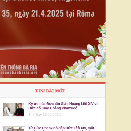
TIN/ BÀI MỚI
Ký ức của Đức tân Giáo Hoàng Lêô XIV về
Đức cố Giáo Hoàng Phanxicô
Thứ Bảy 10.05.2025
Từ Đức Phanxicô đến Đức Lêô XIV, một