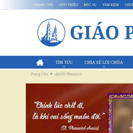
TRANG CHỦ
GIỚI THIỆU
MỤC VỤ
VĂN KIỆN
CHU
TIN TỨC
CHIA SẺ LỜI CHÚA
Trang Chủ
AĐGH Phanxicô