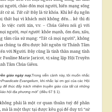
ọi người, chào đón mọi người, hiến mạng sống
ất cứ ai.
Tất cả
! Đây là từ khóa. Khi kể dụ ngôn
 bị thất bại vì khách mời không đến… kẻ thì đi
 lo việc cưới xin, v.v. – Chúa Giêsu nói gì với
mọi người,
mọi người
: khỏe mạnh, ốm đau, xấu,
rọng tâm của sứ mạng: “Tất cả mọi người”, không
 của chúng ta đều được bắt nguồn từ Thánh Tâm
đến với Người. Đây cũng là tinh thần mang tính
 Pauline Marie Jaricot, vị sáng lập Hội Truyền
ánh Tâm Chúa Giêsu.
ền giáo ngày nay.
Trong viễn cảnh này, tôi muốn nhắc
n
Praedicate Evangelium
, khi nhắc lại ơn gọi của các Hội
 để thúc đẩy trách nhiệm truyền giáo của tất cả những
Giáo hội địa phương mới
” (điều 67 § 1).
 không phải là một cơ quan thuần tuý để phân
mà là một thực tại được kêu gọi để duy trì “
sứ