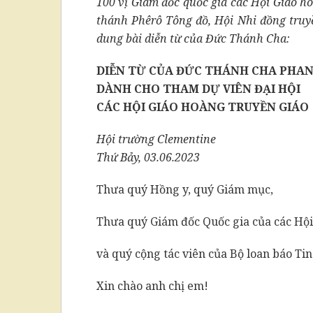
100 vị Giám đốc quốc gia các Hội Giáo ho
thánh Phêrô Tông đồ, Hội Nhi đồng truyề
dung bài diễn từ của Đức Thánh Cha:
DIỄN TỪ CỦA ĐỨC THÁNH CHA PHA
DÀNH CHO THAM DỰ VIÊN ĐẠI HỘI
CÁC HỘI GIÁO HOÀNG TRUYỀN GIÁO
Hội trường Clementine
Thứ Bảy, 03.06.2023
Thưa quý Hồng y, quý Giám mục,
Thưa quý Giám đốc Quốc gia của các Hội
và quý cộng tác viên của Bộ loan báo Ti
Xin chào anh chị em!