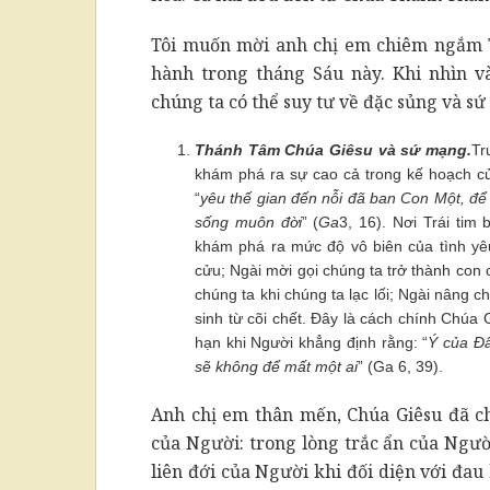
Tôi muốn mời anh chị em chiêm ngắm 
hành trong tháng Sáu này. Khi nhìn 
chúng ta có thể suy tư về đặc sủng và s
Thánh Tâm Chúa Giêsu và sứ mạng.
Tr
khám phá ra sự cao cả trong kế hoạch c
“
yêu thế gian đến nỗi đã ban Con Một, để 
sống muôn đời
” (
Ga
3, 16). Nơi Trái tim
khám phá ra mức độ vô biên của tình yê
cửu; Ngài mời gọi chúng ta trở thành con 
chúng ta khi chúng ta lạc lối; Ngài nâng c
sinh từ cõi chết. Đây là cách chính Chúa
hạn khi Người khẳng định rằng: “
Ý của Ðấ
sẽ không để mất một ai
” (Ga 6, 39).
Anh chị em thân mến, Chúa Giêsu đã ch
của Người: trong lòng trắc ẩn của Ngườ
liên đới của Người khi đối diện với đa