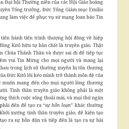
n Đại hội Thường niên của các Hội Giáo hoàng
quyền Tổng trưởng, Đức Tổng Giám mục Emilio
 đang làm việc để phục vụ sứ mạng loan báo Tin
a tiến hành tiến trình thượng hội đồng về hiệp
đồng Kitô hữu tự bản chất là truyền giáo. Thật
n Chúa Thánh Thần và được sai đi để tiếp tục
niềm vui Tin Mừng cho mọi người và mang lại
hau trong lịch sử thường xuyên bị tổn thương
của Đức Kitô lôi kéo mình trở thành môn đệ của
c muốn mang đến cho mọi người lòng thương
gười. Tinh thần truyền giáo không phải là một
ướng thích cuộc sống thoải mái, và mọi thứ ngăn
phải đến để tạo ra “
sự hỗn loạn
” khác thường
khởi xướng tinh thần truyền giáo, để kiến tạo
 tạo ra sự hỗn độn và tiếp đến là tạo ra sự hài
.