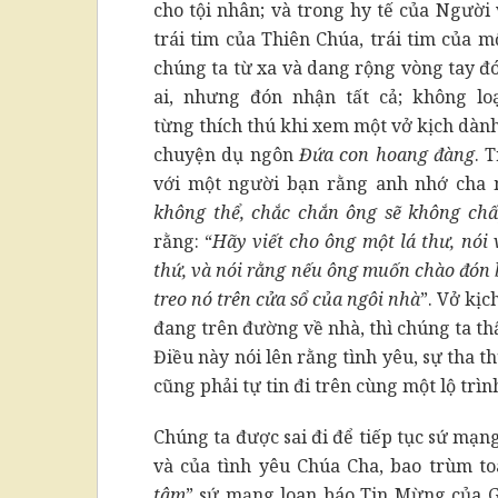
cho tội nhân; và trong hy tế của Người 
trái tim của Thiên Chúa, trái tim của 
chúng ta từ xa và dang rộng vòng tay đ
ai, nhưng đón nhận tất cả; không lo
từng thích thú khi xem một vở kịch dành
chuyện dụ ngôn
Đứa con hoang đàng
. 
với một người bạn rằng anh nhớ cha 
không thể, chắc chắn ông sẽ không chấ
rằng: “
Hãy viết cho ông một lá thư, nói
thứ, và nói rằng nếu ông muốn chào đón 
treo nó trên cửa sổ của ngôi nhà
”. Vở kịc
đang trên đường về nhà, thì chúng ta t
Điều này nói lên rằng tình yêu, sự tha 
cũng phải tự tin đi trên cùng một lộ trìn
Chúng ta được sai đi để tiếp tục sứ mạ
và của tình yêu Chúa Cha, bao trùm toà
tâm
” sứ mạng loan báo Tin Mừng của G