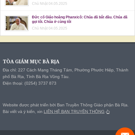
Chủ Nhật 04.05.2025
Đức cố Giáo hoàng Phanxicô: Chúa đã bắt đầu. Chúa đã
gọi tôi. Chúa ở cùng tôi
Chủ Nhật 04.05.2025
TÒA GIÁM MỤC BÀ RỊA
Địa chỉ: 227 Cách Mạng Tháng Tám, Phường Phước Hiệp, Thành
phố Bà Rịa, Tỉnh Bà Rịa Vũng Tàu.
Điện thoại: (0254) 3737 873
Website được phát triển bởi Ban Truyền Thông Giáo phận Bà Rịa.
Bài viết và ý kiến, xin
LIÊN HỆ BAN TRUYỀN THÔNG