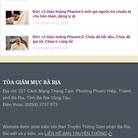
Đức cố Giáo hoàng Phanxicô mời gọi người trẻ chuẩn bị
cho hôn nhân, đừng ly dị
Chủ Nhật 04.05.2025
Đức cố Giáo hoàng Phanxicô: Chúa đã bắt đầu. Chúa đã
gọi tôi. Chúa ở cùng tôi
Chủ Nhật 04.05.2025
TÒA GIÁM MỤC BÀ RỊA
Địa chỉ: 227 Cách Mạng Tháng Tám, Phường Phước Hiệp, Thành
phố Bà Rịa, Tỉnh Bà Rịa Vũng Tàu.
Điện thoại: (0254) 3737 873
Website được phát triển bởi Ban Truyền Thông Giáo phận Bà Rịa.
Bài viết và ý kiến, xin
LIÊN HỆ BAN TRUYỀN THÔNG