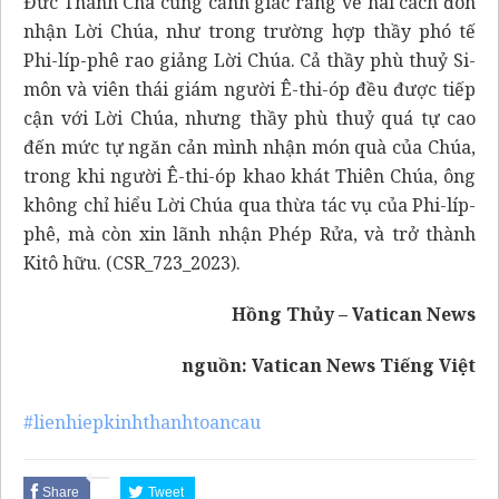
Đức Thánh Cha cũng cảnh giác rằng về hai cách đón
nhận Lời Chúa, như trong trường hợp thầy phó tế
Phi-líp-phê rao giảng Lời Chúa. Cả thầy phù thuỷ Si-
môn và viên thái giám người Ê-thi-óp đều được tiếp
cận với Lời Chúa, nhưng thầy phù thuỷ quá tự cao
đến mức tự ngăn cản mình nhận món quà của Chúa,
trong khi người Ê-thi-óp khao khát Thiên Chúa, ông
không chỉ hiểu Lời Chúa qua thừa tác vụ của Phi-líp-
phê, mà còn xin lãnh nhận Phép Rửa, và trở thành
Kitô hữu. (CSR_723_2023).
Hồng Thủy – Vatican News
nguồn:
Vatican News Tiếng Việt
#lienhiepkinhthanhtoancau
Share
Tweet