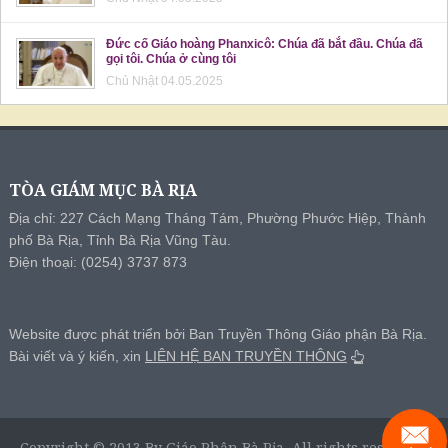
Đức cố Giáo hoàng Phanxicô: Chúa đã bắt đầu. Chúa đã
gọi tôi. Chúa ở cùng tôi
Chủ Nhật 04.05.2025
TÒA GIÁM MỤC BÀ RỊA
Địa chỉ: 227 Cách Mạng Tháng Tám, Phường Phước Hiệp, Thành
phố Bà Rịa, Tỉnh Bà Rịa Vũng Tàu.
Điện thoại: (0254) 3737 873
Website được phát triển bởi Ban Truyền Thông Giáo phận Bà Rịa.
Bài viết và ý kiến, xin
LIÊN HỆ BAN TRUYỀN THÔNG
Copyright © 2013 By Giáo Phận Bà Rịa, All rights reserved.