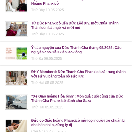
Hoàng Phanxicô
Thứ Bảy 10.05.2025
Từ Đức Phanxicô đến Đức Lêô XIV, một Chúa Thánh
Thần luôn bất ngờ và mới mẻ
Thứ Bảy 10.05.2025
Ý cầu nguyện của Đức Thánh Cha tháng 05/2025: Cầu
nguyện cho điều kiện lao động
Thứ Ba 06.05.2025
ĐHY Mamberti: Đức Thánh Cha Phanxicô đã trung thành
với sứ vụ bằng toàn bộ sức lực
Thứ Hai 05.05.2025
“Xe Giáo hoàng Hòa bình”: Món quà cuối cùng của Đức
Thánh Cha Phanxicô dành cho Gaza
Thứ Hai 05.05.2025
Đức cố Giáo hoàng Phanxicô mời gọi người trẻ chuẩn bị
cho hôn nhân, đừng ly dị
Chủ Nhật 04.05.2025