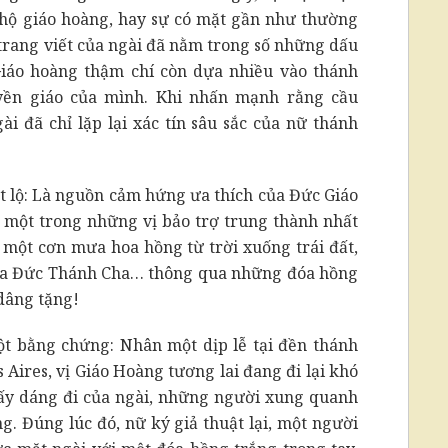
 hộ giáo hoàng, hay sự có mặt gần như thường
 trang viết của ngài đã nằm trong số những dấu
Giáo hoàng thậm chí còn dựa nhiều vào thánh
yền giáo của mình. Khi nhấn mạnh rằng cầu
ài đã chỉ lặp lại xác tín sâu sắc của nữ thánh
ết lộ: Là nguồn cảm hứng ưa thích của Đức Giáo
à một trong những vị bảo trợ trung thành nhất
 một cơn mưa hoa hồng từ trời xuống trái đất,
 của Đức Thánh Cha… thông qua những đóa hồng
dâng tặng!
ột bằng chứng: Nhân một dịp lễ tại đền thánh
 Aires, vị Giáo Hoàng tương lai đang đi lại khó
ấy dáng đi của ngài, những người xung quanh
g. Đúng lúc đó, nữ ký giả thuật lại, một người