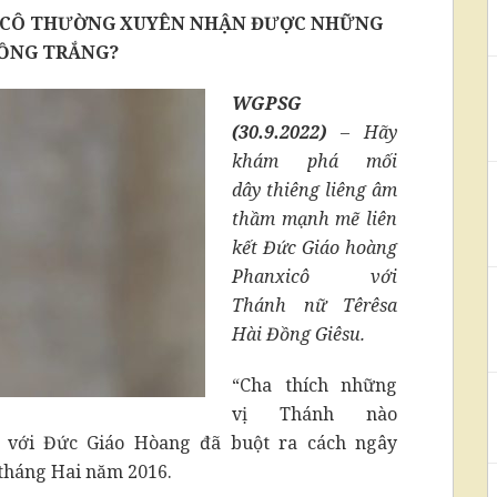
XICÔ THƯỜNG XUYÊN NHẬN ĐƯỢC NHỮNG
ỒNG TRẮNG?
WGPSG
(30.9.2022)
– Hãy
khám phá mối
dây thiêng liêng âm
thầm mạnh mẽ liên
kết Đức Giáo hoàng
Phanxicô với
Thánh nữ Têrêsa
Hài Đồng Giêsu.
“Cha thích những
vị Thánh nào
a với Đức Giáo Hòang đã buột ra cách ngây
 tháng Hai năm 2016.