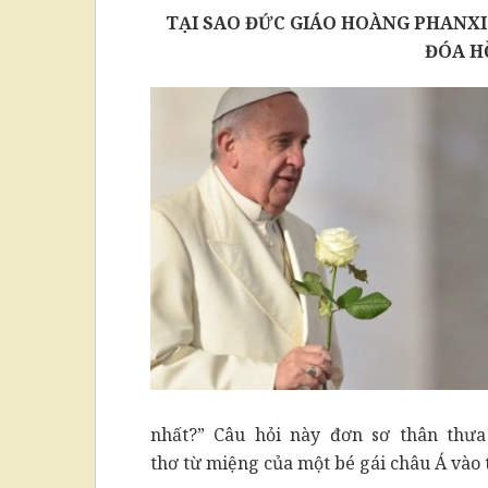
TẠI SAO ĐỨC GIÁO HOÀNG PHAN
ĐÓA H
nhất?” Câu hỏi này đơn sơ thân thư
thơ từ miệng của một bé gái châu Á vào