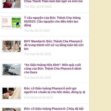
Chúa Thánh Thần luôn bất ngờ và mới mẻ
Thứ Bảy 10.05.2025
Ý cầu nguyện của Đức Thánh Cha tháng
05/2025: Cầu nguyện cho điều kiện lao
động
Thứ Ba 06.05.2025
ĐHY Mamberti: Đức Thánh Cha Phanxicô
đã trung thành với sứ vụ bằng toàn bộ sức
lực
Thứ Hai 05.05.2025
“Xe Giáo hoàng Hòa bình”: Món quà cuối
cùng của Đức Thánh Cha Phanxicô dành
cho Gaza
Thứ Hai 05.05.2025
Đức cố Giáo hoàng Phanxicô mời gọi
người trẻ chuẩn bị cho hôn nhân, đừng ly dị
Chủ Nhật 04.05.2025
Đức cố Giáo hoàng Phanxicô: Chúa đã bắt