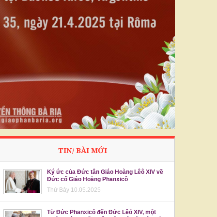
TIN/ BÀI MỚI
Ký ức của Đức tân Giáo Hoàng Lêô XIV về
Đức cố Giáo Hoàng Phanxicô
Thứ Bảy 10.05.2025
Từ Đức Phanxicô đến Đức Lêô XIV, một