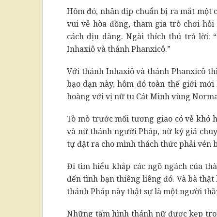
Hôm đó, nhân dịp chuẩn bị ra mắt một c
vui vẻ hòa đồng, tham gia trò chơi hỏi
cách dịu dàng. Ngài thích thú trả lời:
Inhaxiô và thánh Phanxicô.”
Với thánh Inhaxiô và thánh Phanxicô th
bạo dạn này, hôm đó toàn thế giới mới 
hoàng với vị nữ tu Cát Minh vùng Norma
Tò mò trước mối tương giao có vẻ khó h
và nữ thánh người Pháp, nữ ký giả chuy
tự đặt ra cho mình thách thức phải vén 
Đi tìm hiểu khắp các ngõ ngách của thà
đến tình bạn thiêng liêng đó. Và bà thậ
thánh Pháp này thật sự là một người thầ
Những tấm hình thánh nữ được kẹp trong