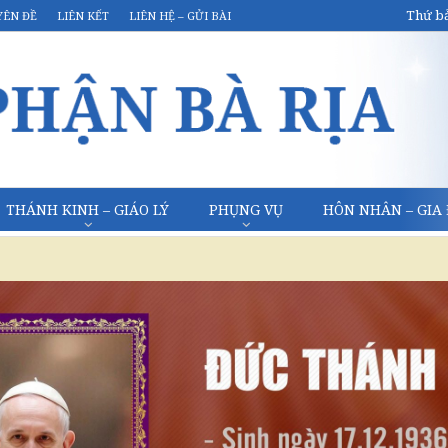
Thứ bả
YÊN ĐỀ
LIÊN KẾT
LIÊN HỆ – GỬI BÀI
THÁNH KINH – GIÁO LÝ
PHỤNG VỤ
HÔN NHÂN – GIA