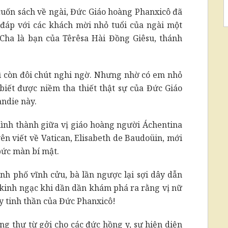
uốn sách về ngài, Đức Giáo hoàng Phanxicô đã
 đáp với các khách mời nhỏ tuổi của ngài một
 “Cha là bạn của Têrêsa Hài Đồng Giêsu, thánh
ì còn đôi chút nghi ngờ. Nhưng nhờ có em nhỏ
biết được niềm tha thiết thật sự của Đức Giáo
ndie này.
ình thành giữa vị giáo hoàng người Áchentina
ên viết về Vatican, Elisabeth de Baudoüin, mới
bức màn bí mật.
nh phố vĩnh cửu, bà lần ngược lại sợi dây dẫn
t kinh ngạc khi dần dần khám phá ra rằng vị nữ
y tinh thần của Đức Phanxicô!
 thư từ gởi cho các đức hồng y, sự hiện diện