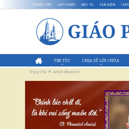
TRANG CHỦ
GIỚI THIỆU
MỤC VỤ
VĂN KIỆN
CHU
TIN TỨC
CHIA SẺ LỜI CHÚA
Trang Chủ
AĐGH Phanxicô