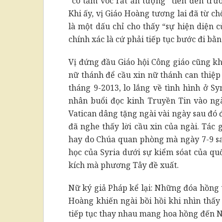
“có tầm vóc rất ấn tượng” tiến đến trư
Khi ấy, vị Giáo Hoàng tương lai đã từ c
là một dấu chỉ cho thấy “sự hiện diện 
chính xác là cứ phải tiếp tục bước đi bằn
Vị đứng đầu Giáo hội Công giáo cũng k
nữ thánh để cầu xin nữ thánh can thiệp
tháng 9-2013, lo lắng về tình hình ở S
nhân buổi đọc kinh Truyền Tin vào ng
Vatican dâng tặng ngài vài ngày sau đó
đã nghe thấy lời cầu xin của ngài. Tác 
hay do Chúa quan phòng mà ngày 7-9 sa
học của Syria dưới sự kiểm sóat của qu
kích mà phương Tây đề xuất.
Nữ ký giả Pháp kể lại: Những đóa hồng 
Hoàng khiến ngài bồi hồi khi nhìn thấy
tiếp tục thay nhau mang hoa hồng đến 