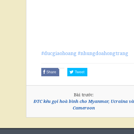
#ducgiaohoang
#nhungdoahongtrang
Share
Tweet
Bài trước:
ĐTC kêu gọi hoà bình cho Myanmar, Ucraina và
Cameroon