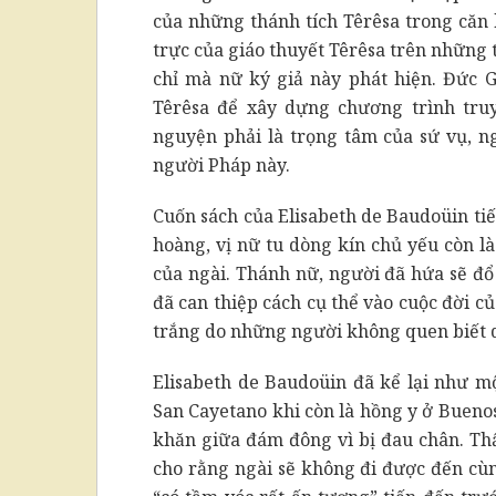
của những thánh tích Têrêsa trong căn
trực của giáo thuyết Têrêsa trên những
chỉ mà nữ ký giả này phát hiện. Đức 
Têrêsa để xây dựng chương trình tru
nguyện phải là trọng tâm của sứ vụ, ng
người Pháp này.
Cuốn sách của Elisabeth de Baudoüin ti
hoàng, vị nữ tu dòng kín chủ yếu còn l
của ngài. Thánh nữ, người đã hứa sẽ đổ
đã can thiệp cách cụ thể vào cuộc đời
trắng do những người không quen biết 
Elisabeth de Baudoüin đã kể lại như m
San Cayetano khi còn là hồng y ở Buenos
khăn giữa đám đông vì bị đau chân. Th
cho rằng ngài sẽ không đi được đến cùn