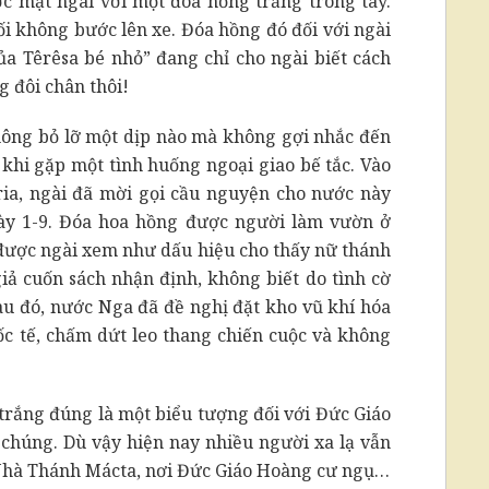
ớc mặt ngài với một đóa hồng trắng trong tay.
hối không bước lên xe. Đóa hồng đó đối với ngài
của Têrêsa bé nhỏ” đang chỉ cho ngài biết cách
g đôi chân thôi!
hông bỏ lỡ một dịp nào mà không gợi nhắc đến
 khi gặp một tình huống ngoại giao bế tắc. Vào
yria, ngài đã mời gọi cầu nguyện cho nước này
ày 1-9. Đóa hoa hồng được người làm vườn ở
 được ngài xem như dấu hiệu cho thấy nữ thánh
giả cuốn sách nhận định, không biết do tình cờ
u đó, nước Nga đã đề nghị đặt kho vũ khí hóa
ốc tế, chấm dứt leo thang chiến cuộc và không
trắng đúng là một biểu tượng đối với Đức Giáo
 chúng. Dù vậy hiện nay nhiều người xa lạ vẫn
Nhà Thánh Mácta, nơi Đức Giáo Hoàng cư ngụ…