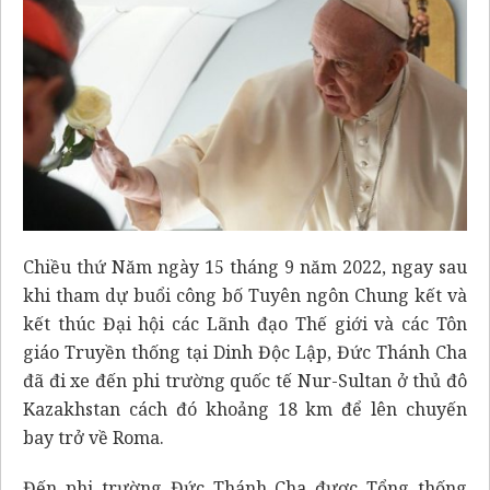
Chiều thứ Năm ngày 15 tháng 9 năm 2022, ngay sau
khi tham dự buổi công bố Tuyên ngôn Chung kết và
kết thúc Đại hội các Lãnh đạo Thế giới và các Tôn
giáo Truyền thống tại Dinh Độc Lập, Đức Thánh Cha
đã đi xe đến phi trường quốc tế Nur-Sultan ở thủ đô
Kazakhstan cách đó khoảng 18 km để lên chuyến
bay trở về Roma.
Đến phi trường Đức Thánh Cha được Tổng thống