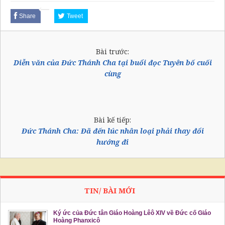
Share
Tweet
Bài trước:
Diễn văn của Đức Thánh Cha tại buổi đọc Tuyên bố cuối
cùng
Bài kế tiếp:
Đức Thánh Cha: Đã đến lúc nhân loại phải thay đổi
hướng đi
TIN/ BÀI MỚI
Ký ức của Đức tân Giáo Hoàng Lêô XIV về Đức cố Giáo
Hoàng Phanxicô