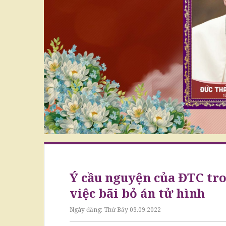
Ý cầu nguyện của ĐTC tro
việc bãi bỏ án tử hình
Ngày đăng:
Thứ Bảy 03.09.2022