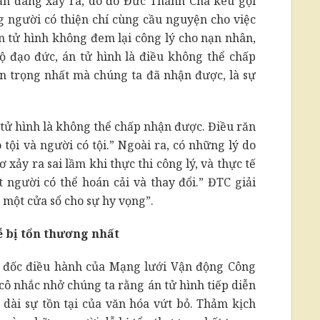
vẫn đang xảy ra, do đó Đức Thánh Cha kêu gọi
g người có thiện chí cùng cầu nguyện cho việc
án tử hình không đem lại công lý cho nạn nhân,
ộ đạo đức, án tử hình là điều không thể chấp
 trọng nhất mà chúng ta đã nhận được, là sự
 tử hình là không thể chấp nhận được. Điều răn
 tội và người có tội.” Ngoài ra, có những lý do
 xảy ra sai lầm khi thực thi công lý, và thực tế
 người có thể hoán cải và thay đổi.” ĐTC giải
 một cửa sổ cho sự hy vọng”.
 bị tổn thương nhất
m đốc điều hành của Mạng lưới Vận động Công
cô nhắc nhở chúng ta rằng án tử hình tiếp diễn
 dài sự tồn tại của văn hóa vứt bỏ. Thảm kịch