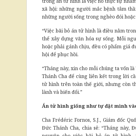
trong án tử hình là việc nó thực sự nh
xã hội: những người mắc bệnh tâm thầ
những người sống trong nghèo đói hoặc n
“Việc bãi bỏ án tử hình là điều nằm tro
thể xây dựng văn hóa sự sống. Mỗi ngư
hoặc phải gánh chịu, đều có phẩm giá đ
hội để phục hồi.
“Tháng này, xin cho mỗi chúng ta vốn là 
Thánh Cha để cùng liên kết trong lời c
tử hình trên toàn thế giới, nhưng còn t
lành và biến đổi.”
Án tử hình giống như tự đặt mình vào
Cha Frédéric Fornos, S.J., Giám đốc Q
Đức Thánh Cha, chia sẻ: “Tháng này, 
nguyện cho việc bãi bỏ án tử hình, 