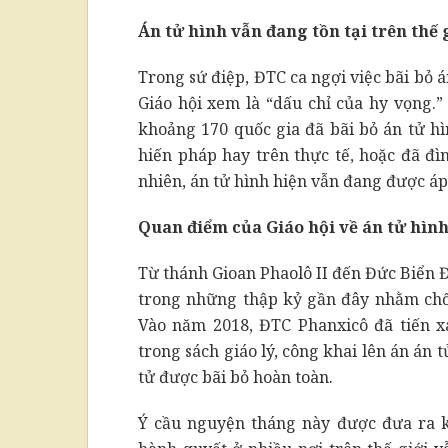
Án tử hình vẫn đang tồn tại trên thế 
Trong sứ điệp, ĐTC ca ngợi việc bãi bỏ 
Giáo hội xem là “dấu chỉ của hy vọng.”
khoảng 170 quốc gia đã bãi bỏ án tử hì
hiến pháp hay trên thực tế, hoặc đã đì
nhiên, án tử hình hiện vẫn đang được áp
Quan điểm của Giáo hội về án tử hìn
Từ thánh Gioan Phaolô II đến Đức Biển Đ
trong những thập kỷ gần đây nhằm chốn
Vào năm 2018, ĐTC Phanxicô đã tiến 
trong sách giáo lý, công khai lên án án 
tử được bãi bỏ hoàn toàn.
Ý cầu nguyện tháng này được đưa ra kh