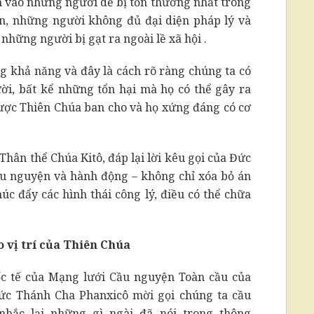
ắm vào những người dễ bị tổn thương nhất trong
n, những người không đủ đại diện pháp lý và
hững người bị gạt ra ngoài lề xã hội .
ng khả năng và đây là cách rõ ràng chúng ta có
ời, bất kể những tổn hại mà họ có thể gây ra
ược Thiên Chúa ban cho và họ xứng đáng có cơ
Thân thể Chúa Kitô, đáp lại lời kêu gọi của Đức
ầu nguyện và hành động – không chỉ xóa bỏ án
húc đẩy các hình thái công lý, điều có thể chữa
 vị trí của Thiên Chúa
uốc tế của Mạng lưới Cầu nguyện Toàn cầu của
Đức Thánh Cha Phanxicô mời gọi chúng ta cầu
nhắc lại những gì ngài đã nói trong thông