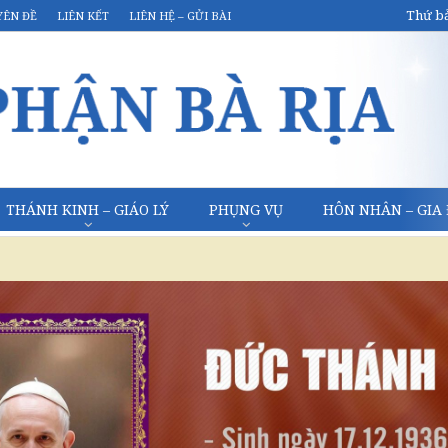
Thứ bả
YÊN ĐỀ
LIÊN KẾT
LIÊN HỆ – GỬI BÀI
THÁNH KINH – GIÁO LÝ
PHỤNG VỤ
HÔN NHÂN – GIA