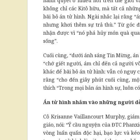
hành quyết ở nhiều nơi trên thế giới 
không chỉ các Kitô hữu, mà tất cả nhữn
bãi bỏ án tử hình. Ngài nhắc lại rằng “
nhưng khơi thêm sự trả thù.” Từ góc đ
nhận được vì “nó phá hủy món quà quan
sống”.
Cuối cùng, “dưới ánh sáng Tin Mừng, án
“chớ giết người, ám chỉ đến cả người vô
khác để bãi bỏ án tử hình: vẫn có nguy cơ
rằng “cho đến giây phút cuối cùng, một
thích “Trong mọi bản án hình sự, luôn có
Án tử hình nhắm vào những người dễ
Cô Krisanne Vaillancourt Murphy, giá
giáo, nói: “Ý cầu nguyện của ĐTC Phanxi
vòng luẩn quẩn độc hại, bạo lực và kéo