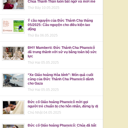
Chúa Thánh Thần luôn bất ngờ và mới mẻ
Thứ Bảy 10.05.2025
Ý cầu nguyện của Đức Thánh Cha tháng
05/2025: Cầu nguyện cho điều kiện lao
động
Thứ Ba 06.05.2025
ĐHY Mamberti: Đức Thánh Cha Phanxicô
đã trung thành với sứ vụ bằng toàn bộ sức
lực
Thứ Hai 05.05.2025
“Xe Giáo hoàng Hòa bình”: Món quà cuối
cùng của Đức Thánh Cha Phanxicô dành
cho Gaza
Thứ Hai 05.05.2025
Đức cố Giáo hoàng Phanxicô mời gọi
người trẻ chuẩn bị cho hôn nhân, đừng ly dị
Chủ Nhật 04.05.2025
Đức cố Giáo hoàng Phanxicô: Chúa đã bắt