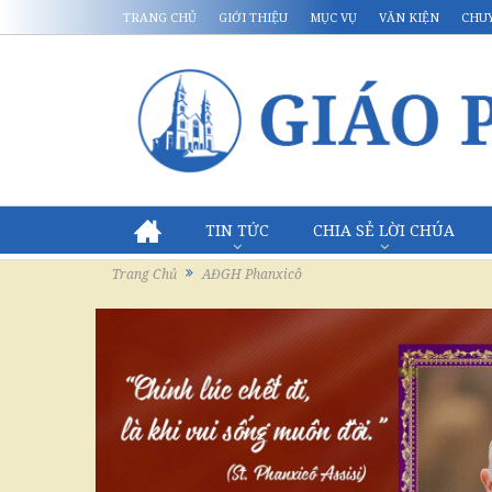
TRANG CHỦ
GIỚI THIỆU
MỤC VỤ
VĂN KIỆN
CHU
TIN TỨC
CHIA SẺ LỜI CHÚA
Trang Chủ
AĐGH Phanxicô