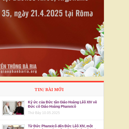
TIN/ BÀI MỚI
Ký ức của Đức tân Giáo Hoàng Lêô XIV về
Đức cố Giáo Hoàng Phanxicô
Thứ Bảy 10.05.2025
Từ Đức Phanxicô đến Đức Lêô XIV, một