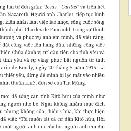
ong hai từ đơn giản:
“Iesus – Caritas”
và trên hết
thần Nazareth. Người anh Charles, tiếp tục hình
, kiên nhẫn làm việc lao nhọc, sống cuộc sống
thành phố. Charles de Foucauld, trong sự thinh
ờ phượng và phục vụ anh em mình, đã viết rằng,
 đặt công việc lên hàng đầu, những công việc
Thiên Chúa dành vị trí đầu tiên cho tình yêu và
i tình yêu và sự vâng phục bắt nguồn từ tình
Maria de Bondy, ngày 20 tháng 5 năm 1915. Là
ều thiết yếu, đừng để mình bị lạc mất vào nhiều
 nhìn thuần khiết đơn sơ của Tin Mừng.
 mới đã sống căn tính Kitô hữu của mình như
hững người nhỏ bé. Ngài không nhắm mục đích
êu nhưng không của Thiên Chúa, khi thực hiện
i đã viết: “Tôi muốn tất cả cư dân Kitô hữu, Hồi
như một người anh em của họ, người anh em đại