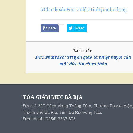
#CharlesdeFoucauld
#tinhyeudaidong
Share
Tweet
Bài trước:
ĐTC Phanxicô: Truyền giáo là nhiệt huyết của
một đức tin chưa thỏa
TÒA GIÁM MỤC BÀ RỊA
Địa chỉ: 227 Cách Mạng Tháng Tám, Phường Phước Hiệp
Thành phố Bà Rịa, Tỉnh Bà Rịa Vũng Tàu.
Điện thoại: (0254) 3737 873