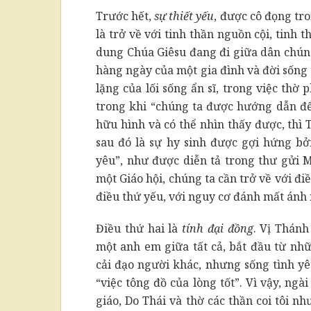
Trước hết,
sự thiết yếu
, được cô đọng tr
là trở về với tinh thần nguồn cội, tinh 
dung Chúa Giêsu đang đi giữa dân chúng
hàng ngày của một gia đình và đời sống 
lặng của lối sống ẩn sĩ, trong việc th
trong khi “chúng ta được hướng dẫn để
hữu hình và có thể nhìn thấy được, thì 
sau đó là sự hy sinh được gợi hứng bở
yêu”, như được diễn tả trong thư gửi 
một Giáo hội, chúng ta cần trở về với đi
điều thứ yếu, với nguy cơ đánh mất ánh
Điều thứ hai là
tính đại đồng
. Vị Thánh
một anh em giữa tất cả, bắt đầu từ n
cải đạo người khác, nhưng sống tình y
“việc tông đồ của lòng tốt”. Vì vậy, ngà
giáo, Do Thái và thờ các thần coi tôi 