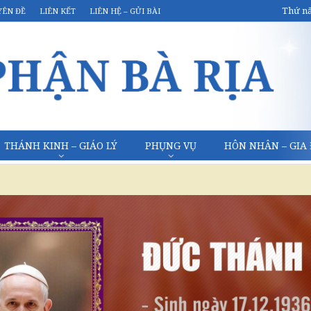
Thứ nă
YÊN ĐỀ
LIÊN KẾT
LIÊN HỆ – GỬI BÀI
THÁNH KINH – GIÁO LÝ
PHỤNG VỤ
HÔN NHÂN – GIA