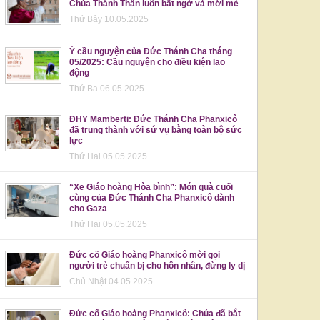
Chúa Thánh Thần luôn bất ngờ và mới mẻ
Thứ Bảy 10.05.2025
Ý cầu nguyện của Đức Thánh Cha tháng
05/2025: Cầu nguyện cho điều kiện lao
động
Thứ Ba 06.05.2025
ĐHY Mamberti: Đức Thánh Cha Phanxicô
đã trung thành với sứ vụ bằng toàn bộ sức
lực
Thứ Hai 05.05.2025
“Xe Giáo hoàng Hòa bình”: Món quà cuối
cùng của Đức Thánh Cha Phanxicô dành
cho Gaza
Thứ Hai 05.05.2025
Đức cố Giáo hoàng Phanxicô mời gọi
người trẻ chuẩn bị cho hôn nhân, đừng ly dị
Chủ Nhật 04.05.2025
Đức cố Giáo hoàng Phanxicô: Chúa đã bắt