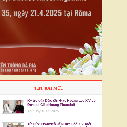
TIN/ BÀI MỚI
Ký ức của Đức tân Giáo Hoàng Lêô XIV về
Đức cố Giáo Hoàng Phanxicô
Thứ Bảy 10.05.2025
Từ Đức Phanxicô đến Đức Lêô XIV, một