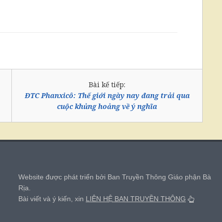
Bài kế tiếp:
ĐTC Phanxicô: Thế giới ngày nay đang trải qua
cuộc khủng hoảng về ý nghĩa
,
Website được phát triển bởi Ban Truyền Thông Giáo phận Bà
Rịa.
Bài viết và ý kiến, xin
LIÊN HỆ BAN TRUYỀN THÔNG