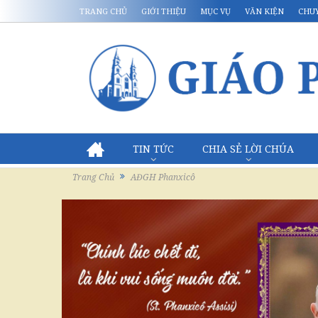
TRANG CHỦ
GIỚI THIỆU
MỤC VỤ
VĂN KIỆN
CHU
TIN TỨC
CHIA SẺ LỜI CHÚA
Trang Chủ
AĐGH Phanxicô