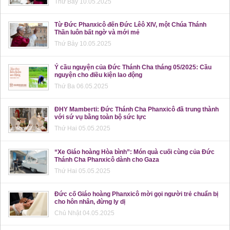
Thứ Bảy 10.05.2025
Từ Đức Phanxicô đến Đức Lêô XIV, một Chúa Thánh
Thần luôn bất ngờ và mới mẻ
Thứ Bảy 10.05.2025
Ý cầu nguyện của Đức Thánh Cha tháng 05/2025: Cầu
nguyện cho điều kiện lao động
Thứ Ba 06.05.2025
ĐHY Mamberti: Đức Thánh Cha Phanxicô đã trung thành
với sứ vụ bằng toàn bộ sức lực
Thứ Hai 05.05.2025
“Xe Giáo hoàng Hòa bình”: Món quà cuối cùng của Đức
Thánh Cha Phanxicô dành cho Gaza
Thứ Hai 05.05.2025
Đức cố Giáo hoàng Phanxicô mời gọi người trẻ chuẩn bị
cho hôn nhân, đừng ly dị
Chủ Nhật 04.05.2025