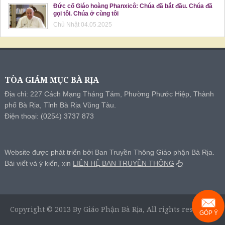
Đức cố Giáo hoàng Phanxicô: Chúa đã bắt đầu. Chúa đã
gọi tôi. Chúa ở cùng tôi
Chủ Nhật 04.05.2025
TÒA GIÁM MỤC BÀ RỊA
Địa chỉ: 227 Cách Mạng Tháng Tám, Phường Phước Hiệp, Thành
phố Bà Rịa, Tỉnh Bà Rịa Vũng Tàu.
Điện thoại: (0254) 3737 873
Website được phát triển bởi Ban Truyền Thông Giáo phận Bà Rịa.
Bài viết và ý kiến, xin
LIÊN HỆ BAN TRUYỀN THÔNG
Copyright © 2013 By Giáo Phận Bà Rịa, All rights reserved.
GÓP Ý