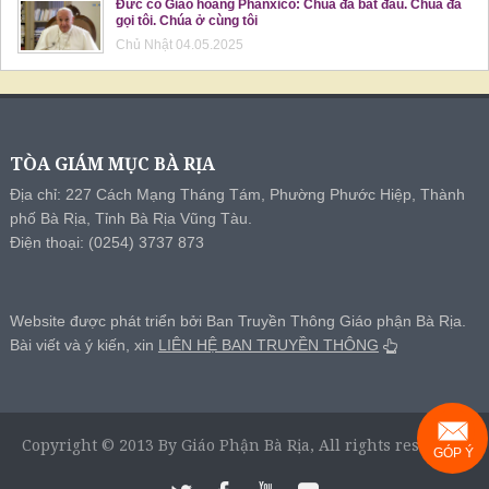
Đức cố Giáo hoàng Phanxicô: Chúa đã bắt đầu. Chúa đã
gọi tôi. Chúa ở cùng tôi
Chủ Nhật 04.05.2025
TÒA GIÁM MỤC BÀ RỊA
Địa chỉ: 227 Cách Mạng Tháng Tám, Phường Phước Hiệp, Thành
phố Bà Rịa, Tỉnh Bà Rịa Vũng Tàu.
Điện thoại: (0254) 3737 873
Website được phát triển bởi Ban Truyền Thông Giáo phận Bà Rịa.
Bài viết và ý kiến, xin
LIÊN HỆ BAN TRUYỀN THÔNG
Copyright © 2013 By Giáo Phận Bà Rịa, All rights reserved.
GÓP Ý