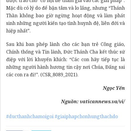
được trao cho “cơ hội để tham gia vào các giải pháp”.
Mặc dù có lý do để bận tâm và lo lắng, nhưng “Thánh
Thần không bao giờ ngừng hoạt động và làm phát
sinh những người kiến tạo tình huynh đệ, liên đới và
hiệp nhất”.
Sau khi ban phép lành cho các bạn trẻ Công giáo,
Chính thống và Tin lành, Đức Thánh Cha kết thúc sứ
điệp với lời khuyến khích: “Các con hãy tiếp tục là
những người hành hương tin cậy nơi Chúa, Đấng sai
các con ra đi!”. (CSR_8089_2021).
Ngọc Yến
Nguồn:
vaticannews.va/vi/
#ducthanhchamoigoi
#giaiphapchonhungthachdo