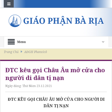
Menu
Trang Chủ
AĐGH Phanxicô
ĐTC kêu gọi Châu Âu mở cửa cho
người di dân tị nạn
Ngày đăng:
Thứ Năm 23.12.2021
ĐTC KÊU GỌI CHÂU ÂU MỞ CỬA CHO NGƯỜI DI
DÂN TỊ NẠN