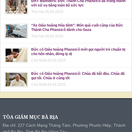
ĐHY Mamberti: Đức Thánh Cha Phanxicô đã trung thành
với sứ vụ bằng toàn bộ sức lực
Thứ Hai 05.05.2025
“Xe Giáo hoàng Hòa bình”: Món quà cuối cùng của Đức
Thánh Cha Phanxicô dành cho Gaza
Thứ Hai 05.05.2025
Đức cố Giáo hoàng Phanxicô mời gọi người trẻ chuẩn bị
cho hôn nhân, đừng ly dị
Chủ Nhật 04.05.2025
Đức cố Giáo hoàng Phanxicô: Chúa đã bắt đầu. Chúa đã
gọi tôi. Chúa ở cùng tôi
Chủ Nhật 04.05.2025
TÒA GIÁM MỤC BÀ RỊA
Địa chỉ: 227 Cách Mạng Tháng Tám, Phường Phước Hiệp, Thành
phố Bà Rịa, Tỉnh Bà Rịa Vũng Tàu.