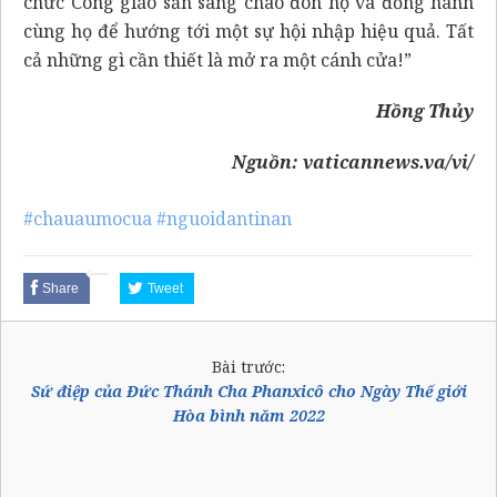
chức Công giáo sẵn sàng chào đón họ và đồng hành
cùng họ để hướng tới một sự hội nhập hiệu quả. Tất
cả những gì cần thiết là mở ra một cánh cửa!”
Hồng Thủy
Nguồn:
vaticannews.va/vi/
#chauaumocua
#nguoidantinan
Share
Tweet
Bài trước:
Sứ điệp của Đức Thánh Cha Phanxicô cho Ngày Thế giới
Hòa bình năm 2022