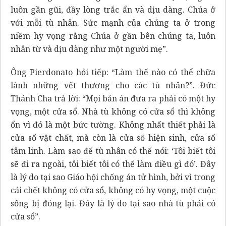
luôn gần gũi, đầy lòng trắc ẩn và dịu dàng. Chúa ở
với mỗi tù nhân. Sức mạnh của chúng ta ở trong
niềm hy vọng rằng Chúa ở gần bên chúng ta, luôn
nhân từ và dịu dàng như một người mẹ”.
Ông Pierdonato hỏi tiếp: “Làm thế nào có thể chữa
lành những vết thương cho các tù nhân?”. Đức
Thánh Cha trả lời: “Mọi bản án đưa ra phải có một hy
vọng, một cửa sổ. Nhà tù không có cửa sổ thì không
ổn vì đó là một bức tường. Không nhất thiết phải là
cửa sổ vật chất, mà còn là cửa sổ hiện sinh, cửa sổ
tâm linh. Làm sao để tù nhân có thể nói: ‘Tôi biết tôi
sẽ đi ra ngoài, tôi biết tôi có thể làm điều gì đó’. Đây
là lý do tại sao Giáo hội chống án tử hình, bởi vì trong
cái chết không có cửa sổ, không có hy vọng, một cuộc
sống bị đóng lại. Đây là lý do tại sao nhà tù phải có
cửa sổ”.