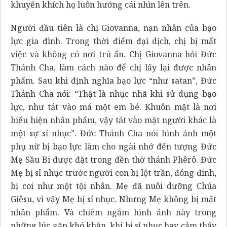
khuyến khích họ luôn hướng cái nhìn lên trên.
Người đầu tiên là chị Giovanna, nạn nhân của bạo
lực gia đình. Trong thời điểm đại dịch, chị bị mất
việc và không có nơi trú ẩn. Chị Giovanna hỏi Đức
Thánh Cha, làm cách nào để chị lấy lại được nhân
phẩm. Sau khi định nghĩa bạo lực “như satan”,
Đức
Thánh Cha
nói: “Thật là nhục nhã khi sử dụng bạo
lực, như tát vào má một em bé. Khuôn mặt là nơi
biểu hiện nhân phẩm, vậy tát vào mặt người khác là
một sự sỉ nhục”. Đức Thánh Cha nói hình ảnh một
phụ nữ bị bạo lực làm cho ngài nhớ đến tượng Đức
Mẹ Sầu Bi được đặt trong đền thờ thánh Phêrô. Đức
Mẹ bị sỉ nhục trước người con bị lột trần, đóng đinh,
bị coi như một tội nhân. Mẹ đã nuôi dưỡng Chúa
Giêsu, vì vậy Mẹ bị sỉ nhục. Nhưng Mẹ không bị mất
nhân phẩm. Và chiêm ngắm hình ảnh này trong
những lúc gặp khó khăn, khi bị sỉ nhục hay cảm thấy