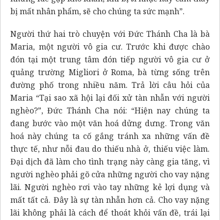
bị mất nhân phẩm, sẽ cho chúng ta sức mạnh”.
Người thứ hai trò chuyện với Đức Thánh Cha là bà
Maria, một người vô gia cư. Trước khi được chào
đón tại một trung tâm đón tiếp người vô gia cư ở
quảng trường Migliori ở Roma, bà từng sống trên
đường phố trong nhiều năm. Trả lời câu hỏi của
Maria “Tại sao xã hội lại đối xử tàn nhẫn với người
nghèo?”, Đức Thánh Cha nói: “Hiện nay chúng ta
đang bước vào một văn hoá dửng dưng. Trong văn
hoá này chúng ta cố gắng tránh xa những vấn đề
thực tế, như nỗi đau do thiếu nhà ở, thiếu việc làm.
Đại dịch đã làm cho tình trạng này càng gia tăng, vì
người nghèo phải gõ cửa những người cho vay nặng
lãi. Người nghèo rơi vào tay những kẻ lợi dụng và
mất tất cả. Đây là sự tàn nhẫn hơn cả. Cho vay nặng
lãi không phải là cách để thoát khỏi vấn đề, trái lại