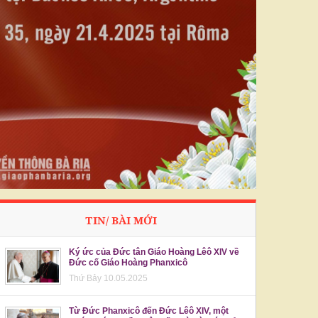
TIN/ BÀI MỚI
Ký ức của Đức tân Giáo Hoàng Lêô XIV về
Đức cố Giáo Hoàng Phanxicô
Thứ Bảy 10.05.2025
Từ Đức Phanxicô đến Đức Lêô XIV, một