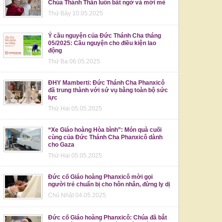
Chúa Thánh Thần luôn bất ngờ và mới mẻ
Thứ Bảy 10.05.2025
Ý cầu nguyện của Đức Thánh Cha tháng
05/2025: Cầu nguyện cho điều kiện lao
động
Thứ Ba 06.05.2025
ĐHY Mamberti: Đức Thánh Cha Phanxicô
đã trung thành với sứ vụ bằng toàn bộ sức
lực
Thứ Hai 05.05.2025
“Xe Giáo hoàng Hòa bình”: Món quà cuối
cùng của Đức Thánh Cha Phanxicô dành
cho Gaza
Thứ Hai 05.05.2025
Đức cố Giáo hoàng Phanxicô mời gọi
người trẻ chuẩn bị cho hôn nhân, đừng ly dị
Chủ Nhật 04.05.2025
Đức cố Giáo hoàng Phanxicô: Chúa đã bắt