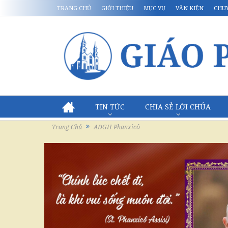
TRANG CHỦ
GIỚI THIỆU
MỤC VỤ
VĂN KIỆN
CHU
TIN TỨC
CHIA SẺ LỜI CHÚA
Trang Chủ
AĐGH Phanxicô