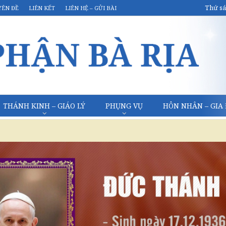
Thứ sá
YÊN ĐỀ
LIÊN KẾT
LIÊN HỆ – GỬI BÀI
THÁNH KINH – GIÁO LÝ
PHỤNG VỤ
HÔN NHÂN – GIA