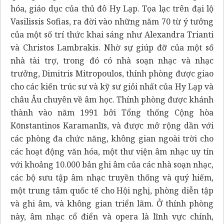
hóa, giáo dục của thủ đô Hy Lạp. Tọa lạc trên đại lộ
Vasilissis Sofias, ra đời vào những năm 70 từ ý tưởng
của một số trí thức khai sáng như Alexandra Trianti
và Christos Lambrakis. Nhờ sự giúp đỡ của một số
nhà tài trợ, trong đó có nhà soạn nhạc và nhạc
trưởng, Dimitris Mitropoulos, thính phòng được giao
cho các kiến trúc sư và kỹ sư giỏi nhất của Hy Lạp và
châu Âu chuyên về âm học. Thính phòng được khánh
thành vào năm 1991 bởi Tổng thống Cộng hòa
Kōnstantinos Karamanlīs, và được mở rộng dần với
các phòng đa chức năng, không gian ngoài trời cho
các hoạt động văn hóa, một thư viện âm nhạc uy tín
với khoảng 10.000 bản ghi âm của các nhà soạn nhạc,
các bộ sưu tập âm nhạc truyền thống và quý hiếm,
một trung tâm quốc tế cho Hội nghị, phòng diễn tập
và ghi âm, và không gian triển lãm. Ở thính phòng
này, âm nhạc cổ điển và opera là lĩnh vực chính,