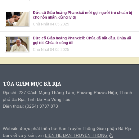
Đức cố Giáo hoàng Phanxicô mời gọi người trẻ chuẩn bị
cho hôn nhân, đừng ly dị
Chủ Nhật 04.05.2025
Đức cố Giáo hoàng Phanxicô: Chúa đã bắt đầu. Chúa đã
gọi tôi. Chúa ở cùng tôi
Chủ Nhật 04.05.2025
TÒA GIÁM MỤC BÀ RỊA
Địa chỉ: 227 Cách Mạng Tháng Tám, Phường Phước Hiệp, Thành
phố Bà Rịa, Tỉnh Bà Rịa Vũng Tàu.
Điện thoại: (0254) 3737 873
Website được phát triển bởi Ban Truyền Thông Giáo phận Bà Rịa.
Bài viết và ý kiến, xin
LIÊN HỆ BAN TRUYỀN THÔNG