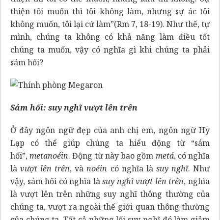
thiện tôi muốn thì tôi không làm, nhưng sự ác tôi
không muốn, tôi lại cứ làm”(Rm 7, 18-19). Như thế, tự
mình, chúng ta không có khả năng làm điều tốt
chúng ta muốn, vậy có nghĩa gì khi chúng ta phải
sám hối?
Sám hối: suy nghĩ vượt lên trên
Ở đây ngôn ngữ đẹp của anh chị em, ngôn ngữ Hy
Lạp có thể giúp chúng ta hiểu động từ “sám
hối”,
metanoéin
. Động từ này bao gồm
metá
, có nghĩa
là
vượt lên trên
, và
noéin
có nghĩa là
suy nghĩ
. Như
vậy, sám hối có nghĩa là
suy nghĩ vượt lên trên
, nghĩa
là vượt lên trên những suy nghĩ thông thường của
chúng ta, vượt ra ngoài thế giới quan thông thường
của chúng ta. Tất cả những lối suy nghĩ đó làm giảm