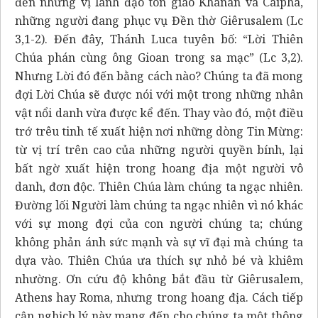
đến những vị lãnh đạo tôn giáo Khanan và Caipha,
những người đang phục vụ Đền thờ Giêrusalem (Lc
3,1-2). Đến đây, Thánh Luca tuyên bố: “Lời Thiên
Chúa phán cùng ông Gioan trong sa mạc” (Lc 3,2).
Nhưng Lời đó đến bằng cách nào? Chúng ta đã mong
đợi Lời Chúa sẽ được nói với một trong những nhân
vật nổi danh vừa được kể đến. Thay vào đó, một điều
trớ trêu tinh tế xuất hiện nơi những dòng Tin Mừng:
từ vị trí trên cao của những người quyền bính, lại
bất ngờ xuất hiện trong hoang địa một người vô
danh, đơn độc. Thiên Chúa làm chúng ta ngạc nhiên.
Đường lối Người làm chúng ta ngạc nhiên vì nó khác
với sự mong đợi của con người chúng ta; chúng
không phản ánh sức mạnh và sự vĩ đại mà chúng ta
dựa vào. Thiên Chúa ưa thích sự nhỏ bé và khiêm
nhường. Ơn cứu độ không bắt đầu từ Giêrusalem,
Athens hay Roma, nhưng trong hoang địa. Cách tiếp
cận nghịch lý này mang đến cho chúng ta một thông