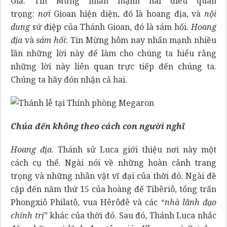
Giả. Tin Mừng nhấn mạnh hai điều quan
trọng:
nơi
Gioan hiện diện, đó là hoang địa, và
nội
dung
sứ điệp của Thánh Gioan, đó là sám hối.
Hoang
địa
và
sám hối
: Tin Mừng hôm nay nhấn mạnh nhiều
lần những lời này để làm cho chúng ta hiểu rằng
những lời này liên quan trực tiếp đến chúng ta.
Chúng ta hãy đón nhận cả hai.
Chúa đến không theo cách con người nghĩ
Hoang địa
. Thánh sử Luca giới thiệu nơi này một
cách cụ thể. Ngài nói về những hoàn cảnh trang
trọng và những nhân vật vĩ đại của thời đó. Ngài đề
cập đến năm thứ 15 của hoàng đế Tibêriô, tổng trấn
Phongxiô Philatô, vua Hêrôđê và các “
nhà lãnh đạo
chính trị
” khác của thời đó. Sau đó, Thánh Luca nhắc