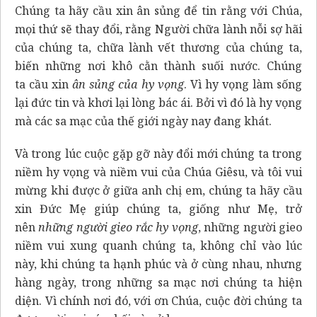
Chúng ta hãy cầu xin ân sủng để tin rằng với Chúa,
mọi thứ sẽ thay đổi, rằng Người chữa lành nỗi sợ hãi
của chúng ta, chữa lành vết thương của chúng ta,
biến những nơi khô cằn thành suối nước. Chúng
ta cầu xin
ân sủng của hy vọng
. Vì hy vọng làm sống
lại đức tin và khơi lại lòng bác ái. Bởi vì đó là hy vọng
mà các sa mạc của thế giới ngày nay đang khát.
Và trong lúc cuộc gặp gỡ này đổi mới chúng ta trong
niềm hy vọng và niềm vui của Chúa Giêsu, và tôi vui
mừng khi được ở giữa anh chị em, chúng ta hãy cầu
xin Đức Mẹ giúp chúng ta, giống như Mẹ, trở
nên
những người gieo rắc hy vọng
, những người gieo
niềm vui xung quanh chúng ta, không chỉ vào lúc
này, khi chúng ta hạnh phúc và ở cùng nhau, nhưng
hàng ngày, trong những sa mạc nơi chúng ta hiện
diện. Vì chính nơi đó, với ơn Chúa, cuộc đời chúng ta