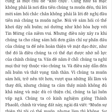
cũng là một chủ đề “khó chịu”. Cũng như sa mạc
không phải là nơi đầu tiên chúng ta muốn đến, thì lời
mời sám hối chắc chắn không phải là lời đề nghị đầu
tiên mà chúng ta muốn nghe. Nói về sám hối có thể
khơi dậy nỗi buồn; nó dường như khó hòa hợp với
Tin Mừng của niềm vui. Nhưng điều này xảy ra khi
chúng ta cho rằng sám hối đơn giản chỉ sự phấn đấu
của chúng ta để nên hoàn thiện về mặt đạo đức, như
thể đó là điều chúng ta có thể đạt được nhờ nỗ lực
của chính chúng ta. Vấn đề nằm ở chỗ: chúng ta nghĩ
mọi thứ tuỳ thuộc vào chúng ta. Và điều này dẫn đến
nỗi buồn và thất vọng tinh thần. Vì chúng ta muốn
sám hối, trở nên tốt hơn, vượt qua những lỗi lầm và
thay đổi, nhưng chúng ta cảm thấy mình không đủ
khả năng và mặc dù có thiện chí, chúng ta lại luôn
vấp ngã. Chúng ta có kinh nghiệm giống Thánh
Phaolô, chính từ vùng đất này, ngài đã viết: “Muốn sự
thiện thì tôi có thể muốn, nhưng làm thì không. Sự