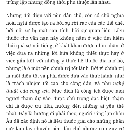
trùng lặp nhưng đồng thời phụ thuộc lẫn nhau.
Nhưng đối diện với nền dân chủ, còn có chủ nghĩa
hoài nghi được tạo ra bởi sự rời rạc của các thể chế,
bởi nỗi sợ bị mất căn tính, bởi sự quan liêu. Liều
thuốc cho vấn nạn này không nằm ở việc tìm kiếm
thái quá sự nổi tiếng, ở khát khao được nhìn nhận, ở
việc đưa ra những lời hứa không thiết thực hay ở
việc gắn kết với những ý thức hệ thuộc địa mơ hồ,
nhưng là ở một nền chính trị tốt lành. Bởi vì chính trị
là một điều tốt và phải được đưa vào thực hành, như
là trách nhiệm tối cao cho công dân, và như
nghệ
thuật của công ích
. Mục đích là công ích được mọi
người tham dự vào, được chú trọng đặc biệt, thậm
chí là được ưu tiên, hướng đến những ai yếu thế
nhất. Đây là hướng đi phải theo; người sáng lập châu
Âu đã xác định nó là liều thuốc giải cho những phân
cực làm lay chuyển nền dân chủ nhưng có nguy cơ