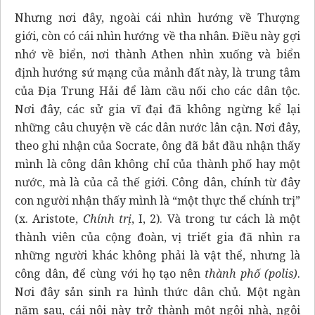
Nhưng nơi đây, ngoài cái nhìn hướng về Thượng
giới, còn có cái nhìn hướng về tha nhân. Điều này gợi
nhớ về biển, nơi thành Athen nhìn xuống và biển
định hướng sứ mạng của mảnh đất này, là trung tâm
của Địa Trung Hải để làm cầu nối cho các dân tộc.
Nơi đây, các sử gia vĩ đại đã không ngừng kể lại
những câu chuyện về các dân nước lân cận. Nơi đây,
theo ghi nhận của Socrate, ông đã bắt đầu nhận thấy
mình là công dân không chỉ của thành phố hay một
nước, mà là của cả thế giới. Công dân, chính từ đây
con người nhận thấy mình là “một thực thể chính trị”
(x. Aristote,
Chính trị
, I, 2). Và trong tư cách là một
thành viên của cộng đoàn, vị triết gia đã nhìn ra
những người khác không phải là vật thể, nhưng là
công dân, để cùng với họ tạo nên
thành phố (polis)
.
Nơi đây sản sinh ra hình thức dân chủ. Một ngàn
năm sau, cái nôi này trở thành một ngôi nhà, ngôi