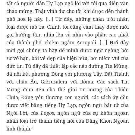
tất cả người dân Hy Lạp ngỏ lời với tôi qua diễn văn
chào mừng. Thật vinh dự cho tôi khi được đến thành
phố hoa lệ này. […] Từ đây, những chân trời nhân
loại được mở ra. Chính tôi cũng cảm thấy được mời
gọi hướng tầm nhìn lên và nhìn vào phần cao nhất
của thành phố, chiêm ngắm Acropoli. […] Nơi đây
mời gọi chúng ta hãy để mình được ngỡ ngàng bởi
sự vô hạn, bởi vẻ đẹp của hiện hữu, bởi niềm vui của
đức tin. Từ đây đã thiết lập các nẻo đường Tin Mừng,
đã nối kết phương Đông với phương Tây, Đất Thánh
với châu Âu, Giêrusalem với Rôma. Các sách Tin
Mừng đem đến cho thế giới tin mừng của Thiên
Chúa, Đấng yêu thương con người, các sách ấy đều
được viết bằng tiếng Hy Lạp, ngôn ngữ bất tử của
Ngôi Lời, của
Logos
, ngôn ngữ của sự khôn ngoan
nhân loại trở thành tiếng nói của Đấng Khôn Ngoan
linh thánh.”