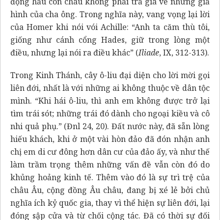
động hầu con cháu không phải trả giá về những giả
hình của cha ông. Trong nghĩa này, vang vọng lại lời
của Homer khi nói vói Achille: “Anh ta căm thù tôi,
giống như cánh cổng Hades, giữ trong lòng một
điều, nhưng lại nói ra điều khác” (
Iliade
, IX, 312-313).
Trong Kinh Thánh, cây ô-liu đại diện cho lời mời gọi
liên đới, nhất là với những ai không thuộc về dân tộc
mình. “Khi hái ô-liu, thì anh em không được trở lại
tìm trái sót; những trái đó dành cho ngoại kiều và cô
nhi quả phụ.” (Đnl 24, 20). Đất nước này, đã sẵn lòng
hiếu khách, khi ở một vài hòn đảo đã đón nhận anh
chị em di cư đông hơn dân cư của đảo ấy, và như thế
làm trầm trọng thêm những vấn đề vẫn còn đó do
khủng hoảng kinh tế. Thêm vào đó là sự trì trệ của
châu Âu, cộng đồng Âu châu, đang bị xé lẻ bởi chủ
nghĩa ích kỷ quốc gia, thay vì thể hiện sự liên đới, lại
đóng sập cửa và từ chối cộng tác. Đã có thời sự đối