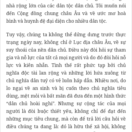
nhà rộng lớn của các dân tộc dân chủ. Tôi muốn nói
đến Cộng đồng chung châu Âu và về ước mơ hoà
bình và huynh đệ đại diện cho nhiều dân tộc.
Tuy vậy, chúng ta không thể dửng dưng trước thực
trạng ngày nay, không chỉ ở Lục địa châu Âu, về sự
suy thoái của nền dân chủ. Điều này đòi hỏi sự tham
gia và nỗ lực của tất cả mọi người và do đó đòi hỏi nỗ
lực và kiên nhẫn. Tình thế rất phức tạp bởi chủ
nghĩa độc tài lan rộng và những lời hứa xuông từ
chủ nghĩa dân tuý có vẻ luôn hấp dẫn. Nhiều nơi, do
lo ngại về an sinh và bị cuốn theo chủ nghĩa tiêu
dùng, mệt mỏi và bất mãn đã đưa đến một hình thức
“dân chủ hoài nghi”. Nhưng sự cộng tác của mọi
người là đòi buộc thiết yếu, không chỉ để đạt đến
những mục tiêu chung, mà còn để trả lời câu hỏi về
điều chúng ta đang là: đó là hữu thể xã hội, không