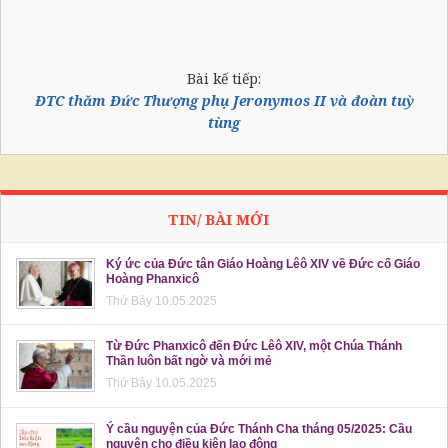
Bài kế tiếp:
ĐTC thăm Đức Thượng phụ Jeronymos II và đoàn tuỳ
tùng
TIN/ BÀI MỚI
Ký ức của Đức tân Giáo Hoàng Lêô XIV về Đức cố Giáo
Hoàng Phanxicô
Thứ Bảy 10.05.2025
Từ Đức Phanxicô đến Đức Lêô XIV, một Chúa Thánh
Thần luôn bất ngờ và mới mẻ
Thứ Bảy 10.05.2025
Ý cầu nguyện của Đức Thánh Cha tháng 05/2025: Cầu
nguyện cho điều kiện lao động