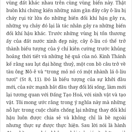
vùng đất khác nhau trên cùng vùng biển này. Thật
buồn khi chứng kiến những năm gần đây cây ô-liu bị
cháy rụi từ lửa do những biến đổi khí hậu gây ra,
những vụ cháy đó lại là tác nhân gây ra những biến
đổi khí hậu khác. Trước những vùng bị tổn thương
ấy của đất nước xinh đẹp này, cây ô-liu có thể trở
thành biểu tượng của ý chí kiên cường trước khủng
hoảng thời tiết và những hệ quả của nó. Kinh Thánh
kể rằng sau lụt đại hồng thuỷ, một con bồ câu trở về
tàu ông Nô-ê và “trong mỏ nó có một nhành lá ô-liu
tươi” (St 8, 11). Đó là biểu tượng của sự khởi đầu
mới, của sức mạnh bắt đầu thay đổi lối sống, làm mới
lại tương quan với Đấng Tạo Hoá, với sinh vật và tạo
vật. Tôi mong ước rằng trong ý nghĩa này mà những
nỗ lực trong cuộc chiến chống lại những thay đổi khí
hậu luôn được chia sẻ và không chỉ là bề ngoài
nhưng thực sự được thực hiện. Sau lời nói là hành