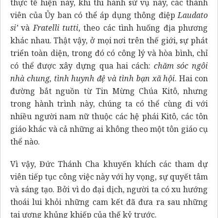
thực tế hiện này, khi thi hành sứ vụ này, các thành
viên của Ủy ban có thể áp dụng thông điệp
Laudato
si’
và
Fratelli tutti
, theo các tình huống địa phương
khác nhau. Thật vậy, ở mọi nơi trên thế giới, sự phát
triển toàn diện, trong đó có công lý và hòa bình, chỉ
có thể được xây dựng qua hai cách:
chăm sóc ngôi
nhà chung, tình huynh đệ và tình bạn xã hội
. Hai con
đường bắt nguồn từ Tin Mừng Chúa Kitô, nhưng
trong hành trình này, chúng ta có thể cùng đi với
nhiều người nam nữ thuộc các hệ phái Kitô, các tôn
giáo khác và cả những ai không theo một tôn giáo cụ
thể nào.
Vì vậy, Đức Thánh Cha khuyến khích các tham dự
viên tiếp tục công việc này với hy vọng, sự quyết tâm
và sáng tạo. Bởi vì do đại dịch, người ta có xu hướng
thoái lui khỏi những cam kết đã đưa ra sau những
tai ương khủng khiếp của thế kỷ trước.