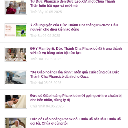
Từ Đức Phanxicô đến Đức Lêô XIV, một Chúa Thánh
Thần luôn bất ngờ và mới mẻ
Thứ Bảy 10.05.2025
Ý cầu nguyện của Đức Thánh Cha tháng 05/2025: Cầu
nguyện cho điều kiện lao động
Thứ Ba 06.05.2025
ĐHY Mamberti: Đức Thánh Cha Phanxicô đã trung thành
với sứ vụ bằng toàn bộ sức lực
Thứ Hai 05.05.2025
“Xe Giáo hoàng Hòa bình”: Món quà cuối cùng của Đức
Thánh Cha Phanxicô dành cho Gaza
Thứ Hai 05.05.2025
Đức cố Giáo hoàng Phanxicô mời gọi người trẻ chuẩn bị
cho hôn nhân, đừng ly dị
Chủ Nhật 04.05.2025
Đức cố Giáo hoàng Phanxicô: Chúa đã bắt đầu. Chúa đã
gọi tôi. Chúa ở cùng tôi