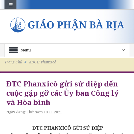
Menu
Trang Chủ
AĐGH Phanxicô
ĐTC Phanxicô gửi sứ điệp đến
cuộc gặp gỡ các Ủy ban Công lý
và Hòa bình
Ngày đăng:
Thứ Năm 18.11.2021
ĐTC PHANXICÔ GỬI SỨ ĐIỆP