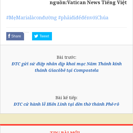
nguồn:
Vatican News Tiếng Việt
#MẹMarialàconđường
#phảiđiđểđếnvớiChúa
Share
Tweet
Bài trước:
ĐTC gửi sứ điệp nhân dịp khai mạc Năm Thánh kính
thánh Giacôbê tại Compostela
Bài kế tiếp:
ĐTC cử hành lễ Hiển Linh tại đền thờ thánh Phê-rô
TIN/ BÀI MỚI