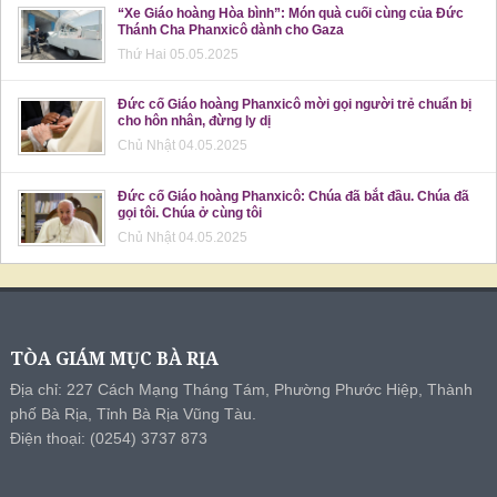
“Xe Giáo hoàng Hòa bình”: Món quà cuối cùng của Đức
Thánh Cha Phanxicô dành cho Gaza
Thứ Hai 05.05.2025
Đức cố Giáo hoàng Phanxicô mời gọi người trẻ chuẩn bị
cho hôn nhân, đừng ly dị
Chủ Nhật 04.05.2025
Đức cố Giáo hoàng Phanxicô: Chúa đã bắt đầu. Chúa đã
gọi tôi. Chúa ở cùng tôi
Chủ Nhật 04.05.2025
TÒA GIÁM MỤC BÀ RỊA
Địa chỉ: 227 Cách Mạng Tháng Tám, Phường Phước Hiệp, Thành
phố Bà Rịa, Tỉnh Bà Rịa Vũng Tàu.
Điện thoại: (0254) 3737 873