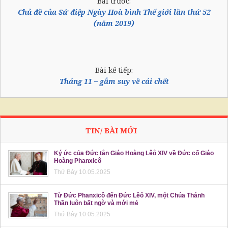
Bài trước:
Chủ đề của Sứ điệp Ngày Hoà bình Thế giới lần thứ 52
(năm 2019)
Bài kế tiếp:
Tháng 11 – gẫm suy về cái chết
TIN/ BÀI MỚI
Ký ức của Đức tân Giáo Hoàng Lêô XIV về Đức cố Giáo
Hoàng Phanxicô
Thứ Bảy 10.05.2025
Từ Đức Phanxicô đến Đức Lêô XIV, một Chúa Thánh
Thần luôn bất ngờ và mới mẻ
Thứ Bảy 10.05.2025