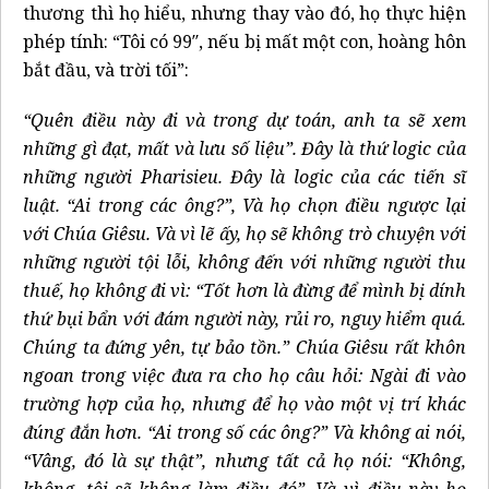
thương thì họ hiểu, nhưng thay vào đó, họ thực hiện
phép tính: “Tôi có 99″, nếu bị mất một con, hoàng hôn
bắt đầu, và trời tối”:
“Quên điều này đi và trong dự toán, anh ta sẽ xem
những gì đạt, mất và lưu số liệu”. Đây là thứ logic của
những người Pharisieu. Đây là logic của các tiến sĩ
luật. “Ai trong các ông?”, Và họ chọn điều ngược lại
với Chúa Giêsu. Và vì lẽ ấy, họ sẽ không trò chuyện với
những người tội lỗi, không đến với những người thu
thuế, họ không đi vì: “Tốt hơn là đừng để mình bị dính
thứ bụi bẩn với đám người này, rủi ro, nguy hiểm quá.
Chúng ta đứng yên, tự bảo tồn.” Chúa Giêsu rất khôn
ngoan trong việc đưa ra cho họ câu hỏi: Ngài đi vào
trường hợp của họ, nhưng để họ vào một vị trí khác
đúng đắn hơn. “Ai trong số các ông?” Và không ai nói,
“Vâng, đó là sự thật”, nhưng tất cả họ nói: “Không,
không, tôi sẽ không làm điều đó”. Và vì điều này họ