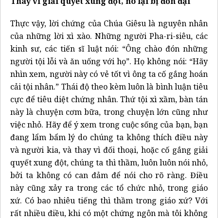
Thay vì giải quyết xung đột, nó lại bị đồn đại
Thực vậy, lời chứng của Chúa Giêsu là nguyên nhân
của những lời xì xào. Những người Pha-ri-siêu, các
kinh sư, các tiến sĩ luật nói: “Ông chào đón những
người tội lỗi và ăn uống với họ”. Họ không nói: “Hãy
nhìn xem, người này có vẻ tốt vì ông ta cố gắng hoán
cải tội nhân.” Thái độ theo kèm luôn là bình luận tiêu
cực để tiêu diệt chứng nhân. Thứ tội xì xầm, bàn tán
này là chuyện cơm bữa, trong chuyện lớn cũng như
việc nhỏ. Hãy để ý xem trong cuộc sống của bạn, bạn
đang lẩm bẩm lý do chúng ta không thích điều này
và người kia, và thay vì đối thoại, hoặc cố gắng giải
quyết xung đột, chúng ta thì thầm, luôn luôn nói nhỏ,
bởi ta không có can đảm để nói cho rõ ràng. Điều
này cũng xảy ra trong các tổ chức nhỏ, trong giáo
xứ. Có bao nhiêu tiếng thì thầm trong giáo xứ? Với
rất nhiều điều, khi có một chứng ngôn mà tôi không