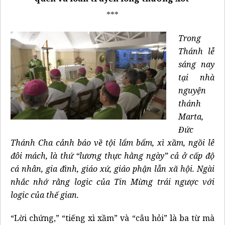
***
Trong
Thánh lễ
sáng nay
tại nhà
nguyện
thánh
Marta,
Đức
Thánh Cha cảnh báo về tội lẩm bẩm, xì xầm, ngồi lê
đôi mách, là thứ “lương thực hằng ngày” cả ở cấp độ
cá nhân, gia đình, giáo xứ, giáo phận lẫn xã hội. Ngài
nhắc nhớ rằng logic của Tin Mừng trái ngược với
logic của thế gian.
“Lời chứng,” “tiếng xì xầm” và “câu hỏi” là ba từ mà