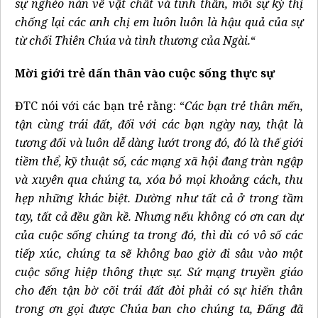
sự nghèo nàn về vật chất và tinh thần, mỗi sự kỳ thị
chống lại các anh chị em luôn luôn là hậu quả của sự
từ chối Thiên Chúa và tình thương của Ngài.
“
Mời giới trẻ dấn thân vào cuộc sống thực sự
ĐTC nói với các bạn trẻ rằng: “
Các bạn trẻ thân mến,
tận cùng trái đất, đối với các bạn ngày nay, thật là
tương đối và luôn dễ dàng lướt trong đó, đó là thế giới
tiềm thể, kỹ thuật số, các mạng xã hội đang tràn ngập
và xuyên qua chúng ta, xóa bỏ mọi khoảng cách, thu
hẹp những khác biệt. Dường như tất cả ở trong tầm
tay, tất cả đều gần kề. Nhưng nếu không có ơn can dự
của cuộc sống chúng ta trong đó, thì dù có vô số các
tiếp xúc, chúng ta sẽ không bao giờ đi sâu vào một
cuộc sống hiệp thông thực sự. Sứ mạng truyền giáo
cho đến tận bờ cõi trái đất đòi phải có sự hiến thân
trong ơn gọi được Chúa ban cho chúng ta, Đấng đã