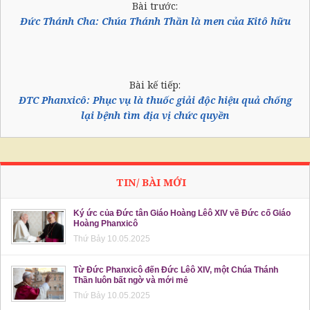
Bài trước:
Đức Thánh Cha: Chúa Thánh Thần là men của Kitô hữu
Bài kế tiếp:
ĐTC Phanxicô: Phục vụ là thuốc giải độc hiệu quả chống
lại bệnh tìm địa vị chức quyền
TIN/ BÀI MỚI
Ký ức của Đức tân Giáo Hoàng Lêô XIV về Đức cố Giáo
Hoàng Phanxicô
Thứ Bảy 10.05.2025
Từ Đức Phanxicô đến Đức Lêô XIV, một Chúa Thánh
Thần luôn bất ngờ và mới mẻ
Thứ Bảy 10.05.2025