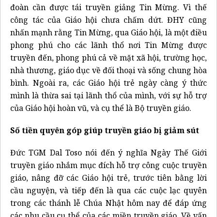
đoàn cần được tái truyền giảng Tin Mừng. Vì thế
công tác của Giáo hội chưa chấm dứt. ĐHY cũng
nhấn mạnh rằng Tin Mừng, qua Giáo hội, là một điều
phong phú cho các lãnh thổ nơi Tin Mừng được
truyền đến, phong phú cả về mặt xã hội, trường học,
nhà thương, giáo dục về đối thoại và sống chung hòa
bình. Ngoài ra, các Giáo hội trẻ ngày càng ý thức
mình là thừa sai tại lãnh thổ của mình, với sự hỗ trợ
của Giáo hội hoàn vũ, và cụ thể là Bộ truyền giáo.
Số tiền quyên góp giúp truyền giáo bị giảm sút
Đức TGM Dal Toso nói đến ý nghĩa Ngày Thế Giới
truyền giáo nhắm mục đích hỗ trợ công cuộc truyền
giáo, nâng đỡ các Giáo hội trẻ, trước tiên bằng lời
cầu nguyện, và tiếp đến là qua các cuộc lạc quyên
trong các thánh lễ Chúa Nhật hôm nay để đáp ứng
các nhu cầu cụ thể của các miền truyền giáo. Về vấn