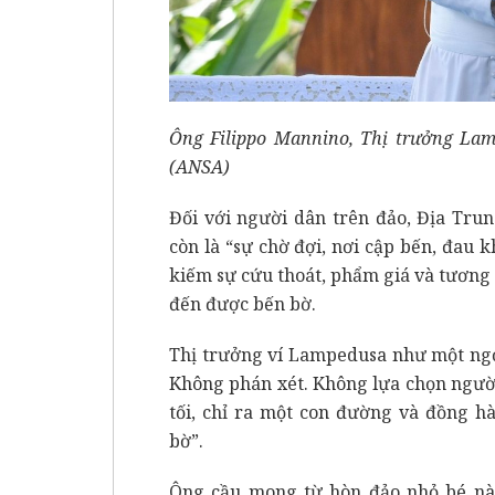
Ông Filippo Mannino, Thị trưởng La
(ANSA)
Đối với người dân trên đảo, Địa Tru
còn là “sự chờ đợi, nơi cập bến, đau k
kiếm sự cứu thoát, phẩm giá và tương 
đến được bến bờ.
Thị trưởng ví Lampedusa như một ngọ
Không phán xét. Không lựa chọn ngườ
tối, chỉ ra một con đường và đồng 
bờ”.
Ông cầu mong từ hòn đảo nhỏ bé này