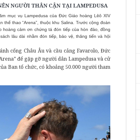
 NÊN NGƯỜI THÂN CẬN TẠI LAMPEDUSA
thăm mục vụ Lampedusa của Đức Giáo hoàng Lêô XIV
ân thể thao “Arena”, thuộc khu Salina. Trước cộng đoàn
o hoàng cảm ơn chứng tá đón tiếp của hòn đảo, đồng
ách lâu dài nhằm đón tiếp, bảo vệ, thăng tiến và hội
Cánh cổng Châu Âu và cầu cảng Favarolo, Đức
 “Arena” để gặp gỡ người dân Lampedusa và cử
 của Ban tổ chức, có khoảng 50.000 người tham