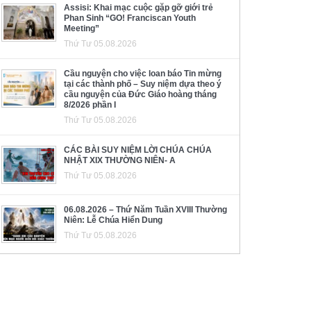
Assisi: Khai mạc cuộc gặp gỡ giới trẻ
Phan Sinh “GO! Franciscan Youth
Meeting”
Thứ Tư 05.08.2026
Cầu nguyện cho việc loan báo Tin mừng
tại các thành phố – Suy niệm dựa theo ý
cầu nguyện của Đức Giáo hoàng tháng
8/2026 phần I
Thứ Tư 05.08.2026
CÁC BÀI SUY NIỆM LỜI CHÚA CHÚA
NHẬT XIX THƯỜNG NIÊN- A
Thứ Tư 05.08.2026
06.08.2026 – Thứ Năm Tuần XVIII Thường
Niên: Lễ Chúa Hiển Dung
Thứ Tư 05.08.2026