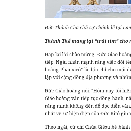
Đức Thánh Cha chủ sự Thánh lễ tại La
Thánh Thể mang lại “trái tim” cho 
Đáp lại lời chào mừng, Đức Giáo hoà
tiếp. Ngài nhấn mạnh rằng việc đổi t
hoàng Phanxicô” là dấu chỉ cho mối dâ
lập với cộng đồng địa phương và nhữn
Đức Giáo hoàng nói: “Hôm nay tôi hiệ
Giáo hoàng vẫn tiếp tục đồng hành, nâ
rằng mình không đến để đọc diễn văn,
nhất về sự hiện diện của Đức Kitô giữa
Theo ngài, cử chỉ Chúa Giêsu bẻ bánh