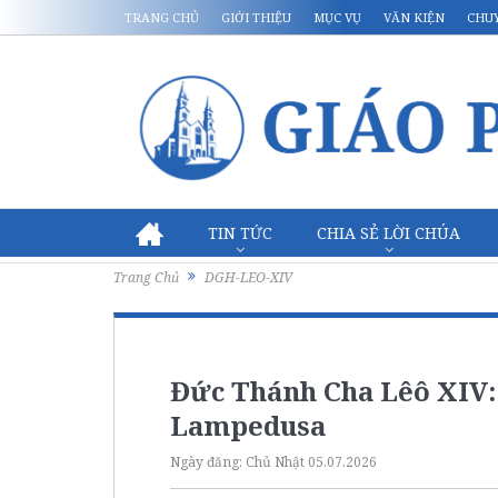
TRANG CHỦ
GIỚI THIỆU
MỤC VỤ
VĂN KIỆN
CHU
TIN TỨC
CHIA SẺ LỜI CHÚA
Trang Chủ
DGH-LEO-XIV
Đức Thánh Cha Lêô XIV:
Lampedusa
Ngày đăng:
Chủ Nhật 05.07.2026