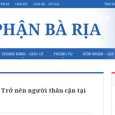
Thứ bả
YÊN ĐỀ
LIÊN KẾT
LIÊN HỆ – GỬI BÀI
THÁNH KINH – GIÁO LÝ
PHỤNG VỤ
HÔN NHÂN – GIA
 Trở nên người thân cận tại