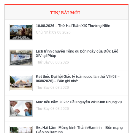
TIN/ BÀI MỚI
10.08.2026 – Thứ Hai Tuần XIX Thường Niên
Chủ Nhật 09.08.2026
Lịch trình chuyến Tông du bốn ngày của Đức Lêô
XIV tại Pháp
Thứ Bảy 08.08.2026
Kết thúc Đại hội Giáo lý toàn quốc lần thứ VII (03 –
06/8/2026) – Bản ghi nhớ
Thứ Bảy 08.08.2026
Mục tiêu năm 2026: Cầu nguyện với Kinh Phụng vụ
Thứ Bảy 08.08.2026
Gx. Hải Lâm: Mừng kính Thánh Đaminh – Bổn mạng
Giáo họ Đaminh