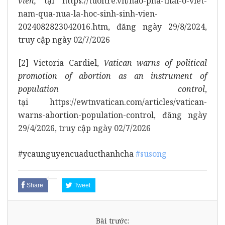
viên,
tại
https://tuoitre.vn/nao-pha-thai-o-viet-
nam-qua-nua-la-hoc-sinh-sinh-vien-
2024082823042016.htm
, đăng ngày 29/8/2024,
truy cập ngày 02/7/2026
[2]
Victoria Cardiel,
Vatican warns of political
promotion of abortion as an instrument of
population control
,
tại
https://ewtnvatican.com/articles/vatican-
warns-abortion-population-control
, đăng ngày
29/4/2026, truy cập ngày 02/7/2026
#ycaunguyencuaducthanhcha
#susong
Share
Tweet
Bài trước: