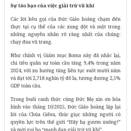
Sự táo bạo của việc giải trừ vũ khí
Các lời kêu gọi của Đức Giáo hoàng chạm đến
thực tại cụ thể của các xung đột và một trong
những nguyên nhân rõ ràng nhất của chúng:
chạy đua vũ trang.
Như chính vị Giám mục Roma này đã nhắc lại,
chi tiêu quân sự toàn cầu tăng 9,4% trong năm
2024, với xu hướng tăng liên tục suốt mười năm
và đạt tới 2,718 nghìn tỷ đô la, tương đương 2,5%
GDP toàn cầu.
Trong buổi canh thức cùng
Đức Mẹ xin ơn hòa
bình
vào tháng 10/2025, Đức Giáo hoàng lặp lại
lời của Chúa Giêsu, thúc giục những người có
quyền lực trên thế giới “Hãy hạ gươm xuống!”
và mời gọi họ “mạnh dạn giải trừ vũ khí”.