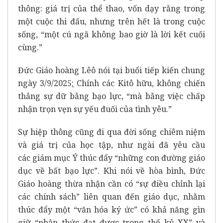
thông: giá trị của thể thao, vốn dạy rằng trong
một cuộc thi đấu, nhưng trên hết là trong cuộc
sống, “một cú ngã không bao giờ là lời kết cuối
cùng.”
Đức Giáo hoàng Lêô nói tại
buổi tiếp kiến chung
ngày 3/9/2025
:
Chính các Kitô hữu, không chiến
thắng sự dữ bằng bạo lực, “mà bằng việc chấp
nhận trọn vẹn sự yếu đuối của tình yêu.”
Sự hiệp thông cũng đi qua đời sống chiêm niệm
và giá trị của học tập, như ngài đã yêu cầu
các
giám mục Ý
thúc đẩy “những con đường giáo
dục về bất bạo lực”. Khi nói về hòa bình, Đức
Giáo hoàng thừa nhận cần có “sự điều chỉnh lại
các chính sách” liên quan đến giáo dục, nhằm
thúc đẩy một “văn hóa ký ức” có khả năng gìn
giữ “nhận thức đạt được trong thế kỷ XX” và