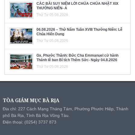
CÁC BÀI SUY NIỆM LỜI CHÚA CHÚA NHẬT XIX
THƯỜNG NIÊN- A
Thứ Tư 05.08.2026
06.08.2026 – Thứ Năm Tuần XVIII Thường Niên: Lễ
Chúa Hiển Dung
Thứ Tư 05.08.2026
Gx. Phước Thành: Đức Cha Emmanuel cử hành
Thánh lễ ban Bí tích Thêm Sức- Ngày 04.8.2026
Thứ Tư 05.08.2026
TÒA GIÁM MỤC BÀ RỊA
Địa chỉ: 227 Cách Mạng Tháng Tám, Phường Phước Hiệp, Thành
phố Bà Rịa, Tỉnh Bà Rịa Vũng Tàu.
Điện thoại: (0254) 3737 873