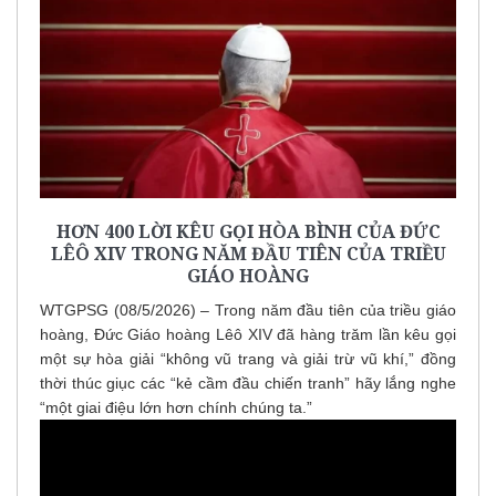
HƠN 400 LỜI KÊU GỌI HÒA BÌNH CỦA ĐỨC
LÊÔ XIV TRONG NĂM ĐẦU TIÊN CỦA TRIỀU
GIÁO HOÀNG
WTGPSG (08/5/2026) – Trong năm đầu tiên của triều giáo
hoàng, Đức Giáo hoàng Lêô XIV đã hàng trăm lần kêu gọi
một sự hòa giải “không vũ trang và giải trừ vũ khí,” đồng
thời thúc giục các “kẻ cầm đầu chiến tranh” hãy lắng nghe
“một giai điệu lớn hơn chính chúng ta.”