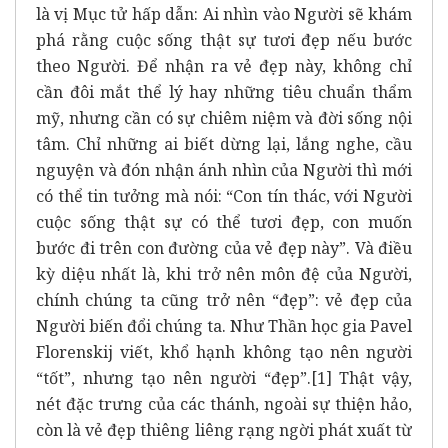
là vị Mục tử hấp dẫn: Ai nhìn vào Người sẽ khám
phá rằng cuộc sống thật sự tươi đẹp nếu bước
theo Người. Để nhận ra vẻ đẹp này, không chỉ
cần đôi mắt thể lý hay những tiêu chuẩn thẩm
mỹ, nhưng cần có sự chiêm niệm và đời sống nội
tâm. Chỉ những ai biết dừng lại, lắng nghe, cầu
nguyện và đón nhận ánh nhìn của Người thì mới
có thể tin tưởng mà nói: “Con tín thác, với Người
cuộc sống thật sự có thể tươi đẹp, con muốn
bước đi trên con đường của vẻ đẹp này”. Và điều
kỳ diệu nhất là, khi trở nên môn đệ của Người,
chính chúng ta cũng trở nên “đẹp”: vẻ đẹp của
Người biến đổi chúng ta. Như Thần học gia Pavel
Florenskij viết, khổ hạnh không tạo nên người
“tốt”, nhưng tạo nên người “đẹp”.
[1]
Thật vậy,
nét đặc trưng của các thánh, ngoài sự thiện hảo,
còn là vẻ đẹp thiêng liêng rạng ngời phát xuất từ