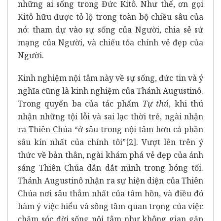
những ai sống trong Đức Kitô. Như thế, ơn gọi
Kitô hữu được tỏ lộ trong toàn bộ chiều sâu của
nó: tham dự vào sự sống của Người, chia sẻ sứ
mạng của Người, và chiếu tỏa chính vẻ đẹp của
Người.
Kinh nghiệm nội tâm này về sự sống, đức tin và ý
nghĩa cũng là kinh nghiệm của Thánh Augustinô.
Trong quyển ba của tác phẩm
Tự thú
, khi thú
nhận những tội lỗi và sai lạc thời trẻ, ngài nhận
ra Thiên Chúa “ở sâu trong nội tâm hơn cả phần
sâu kín nhất của chính tôi”
[2]
. Vượt lên trên ý
thức về bản thân, ngài khám phá vẻ đẹp của ánh
sáng Thiên Chúa dẫn dắt mình trong bóng tối.
Thánh Augustinô nhận ra sự hiện diện của Thiên
Chúa nơi sâu thẳm nhất của tâm hồn, và điều đó
hàm ý việc hiểu và sống tầm quan trọng của việc
chăm sóc đời sống nội tâm như không gian gặp