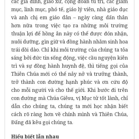
các gia đình, giáo xứ, cộng đoàn tu trì, các giám
mục, linh mục, phó tế, giáo lý viên, nhà giáo dục
và anh chị em giáo dân – ngày càng dấn thân
hơn nữa trong việc tạo ra những môi trường
thuận lợi để hồng ân này có thể được đón nhận,
nuôi dưỡng, gìn giữ và đồng hành nhằm sinh hoa
trái dồi dào. Chỉ khi môi trường của chúng ta tỏa
sáng bởi đức tin sống động, việc cầu nguyện kiên
trì và sự đồng hành huynh đệ, thì tiếng gọi của
Thiên Chúa mới có thể nảy nở và trưởng thành,
trở thành con đường hạnh phúc và ơn cứu độ
cho mỗi người và cho thế giới. Khi bước đi trên
con đường mà Chúa Giêsu, vị Mục tử tốt lành, chỉ
dẫn cho chúng ta, chúng ta mới học nhận biết
cách rõ ràng hơn về chính mình và Thiên Chúa,
Đấng đã kêu gọi chúng ta.
Hiểu biết lẫn nhau