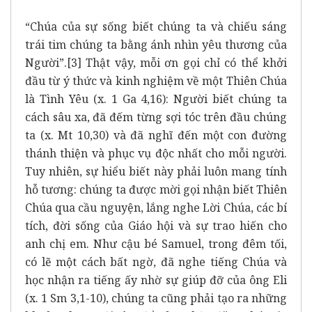
“Chúa của sự sống biết chúng ta và chiếu sáng
trái tim chúng ta bằng ánh nhìn yêu thương của
Người”.
[3]
Thật vậy, mỗi ơn gọi chỉ có thể khởi
đầu từ ý thức và kinh nghiệm về một Thiên Chúa
là Tình Yêu (x. 1 Ga 4,16): Người biết chúng ta
cách sâu xa, đã đếm từng sợi tóc trên đầu chúng
ta (x. Mt 10,30) và đã nghĩ đến một con đường
thánh thiện và phục vụ độc nhất cho mỗi người.
Tuy nhiên, sự hiểu biết này phải luôn mang tính
hỗ tương: chúng ta được mời gọi nhận biết Thiên
Chúa qua cầu nguyện, lắng nghe Lời Chúa, các bí
tích, đời sống của Giáo hội và sự trao hiến cho
anh chị em. Như cậu bé Samuel, trong đêm tối,
có lẽ một cách bất ngờ, đã nghe tiếng Chúa và
học nhận ra tiếng ấy nhờ sự giúp đỡ của ông Eli
(x. 1 Sm 3,1-10), chúng ta cũng phải tạo ra những