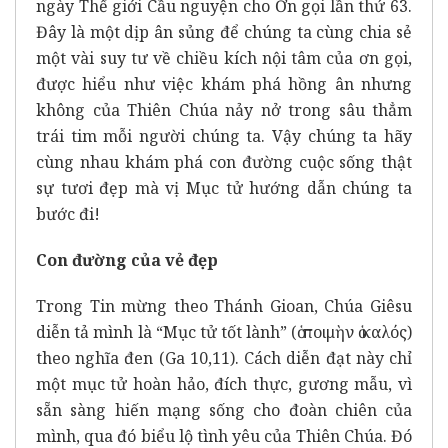
ngày Thế giới Cầu nguyện cho Ơn gọi lần thứ 63.
Đây là một dịp ân sủng để chúng ta cùng chia sẻ
một vài suy tư về chiều kích nội tâm của ơn gọi,
được hiểu như việc khám phá hồng ân nhưng
không của Thiên Chúa nảy nở trong sâu thẳm
trái tim mỗi người chúng ta. Vậy chúng ta hãy
cùng nhau khám phá con đường cuộc sống thật
sự tươi đẹp mà vị Mục tử hướng dẫn chúng ta
bước đi!
Con đường của vẻ đẹp
Trong Tin mừng theo Thánh Gioan, Chúa Giêsu
diễn tả mình là “Mục tử tốt lành” (ὁ ποιμὴν ὁ καλός)
theo nghĩa đen (Ga 10,11). Cách diễn đạt này chỉ
một mục tử hoàn hảo, đích thực, gương mẫu, vì
sẵn sàng hiến mạng sống cho đoàn chiên của
mình, qua đó biểu lộ tình yêu của Thiên Chúa. Đó