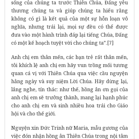
sống của chúng ta trước Thiên Chúa, Đấng yêu
thương chúng ta và giúp chúng ta hiểu rằng
không có gì là kết quả của một sự hỗn loạn vô
nghĩa, nhưng trái lại, mọi sự đều có thể được
đưa vào một hành trình đáp lại tiếng Chúa, Đấng
có một kế hoạch tuyệt vời cho chúng ta”.
[7]
Anh chị em thân mến, các bạn trẻ rất thân mến,
tôi khích lệ anh chị em hãy vun trồng mối tương
quan cá vị với Thiên Chúa qua việc cầu nguyện
hằng ngày và suy niệm Lời Chúa. Hãy dừng lại,
lắng nghe, tín thác: như thế, hồng ân ơn gọi của
anh chị em sẽ trưởng thành, mang lại hạnh phúc
cho anh chị em và sinh nhiều hoa trái cho Giáo
hội và cho thế giới.
Nguyện xin Đức Trinh nữ Maria, mẫu gương của
việc đón nhận hồng ân Thiên Chúa trong nội tâm