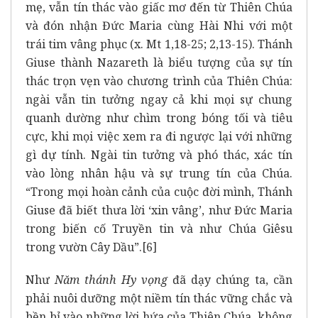
mẹ, vẫn tín thác vào giấc mơ đến từ Thiên Chúa
và đón nhận Đức Maria cùng Hài Nhi với một
trái tim vâng phục (x. Mt 1,18-25; 2,13-15). Thánh
Giuse thành Nazareth là biểu tượng của sự tín
thác trọn vẹn vào chương trình của Thiên Chúa:
ngài vẫn tin tưởng ngay cả khi mọi sự chung
quanh dường như chìm trong bóng tối và tiêu
cực, khi mọi việc xem ra đi ngược lại với những
gì dự tính. Ngài tin tưởng và phó thác, xác tín
vào lòng nhân hậu và sự trung tín của Chúa.
“Trong mọi hoàn cảnh của cuộc đời mình, Thánh
Giuse đã biết thưa lời ‘xin vâng’, như Đức Maria
trong biến cố Truyền tin và như Chúa Giêsu
trong vườn Cây Dầu”.
[6]
Như
Năm thánh Hy vọng
đã dạy chúng ta, cần
phải nuôi dưỡng một niềm tín thác vững chắc và
bền bỉ vào những lời hứa của Thiên Chúa, không