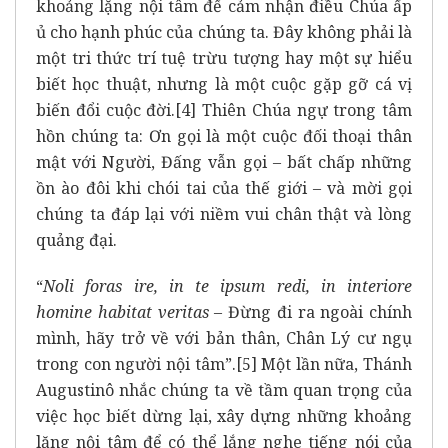
khoảng lặng nội tâm để cảm nhận điều Chúa ấp
ủ cho hạnh phúc của chúng ta. Đây không phải là
một tri thức trí tuệ trừu tượng hay một sự hiểu
biết học thuật, nhưng là một cuộc gặp gỡ cá vị
biến đổi cuộc đời.
[4]
Thiên Chúa ngự trong tâm
hồn chúng ta: Ơn gọi là một cuộc đối thoại thân
mật với Người, Đấng vẫn gọi – bất chấp những
ồn ào đôi khi chói tai của thế giới – và mời gọi
chúng ta đáp lại với niềm vui chân thật và lòng
quảng đại.
“
Noli foras ire, in te ipsum redi, in interiore
homine habitat veritas
– Đừng đi ra ngoài chính
mình, hãy trở về với bản thân, Chân Lý cư ngụ
trong con người nội tâm”.
[5]
Một lần nữa, Thánh
Augustinô nhắc chúng ta về tầm quan trọng của
việc học biết dừng lại, xây dựng những khoảng
lặng nội tâm để có thể lắng nghe tiếng nói của