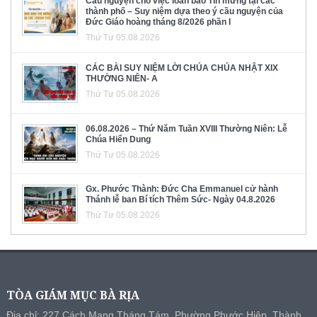
Cầu nguyện cho việc loan báo Tin mừng tại các
thành phố – Suy niệm dựa theo ý cầu nguyện của
Đức Giáo hoàng tháng 8/2026 phần I
Thứ Tư 05.08.2026
CÁC BÀI SUY NIỆM LỜI CHÚA CHÚA NHẬT XIX
THƯỜNG NIÊN- A
Thứ Tư 05.08.2026
06.08.2026 – Thứ Năm Tuần XVIII Thường Niên: Lễ
Chúa Hiển Dung
Thứ Tư 05.08.2026
Gx. Phước Thành: Đức Cha Emmanuel cử hành
Thánh lễ ban Bí tích Thêm Sức- Ngày 04.8.2026
Thứ Tư 05.08.2026
TÒA GIÁM MỤC BÀ RỊA
Địa chỉ: 227 Cách Mạng Tháng Tám, Phường Phước Hiệp, Thành