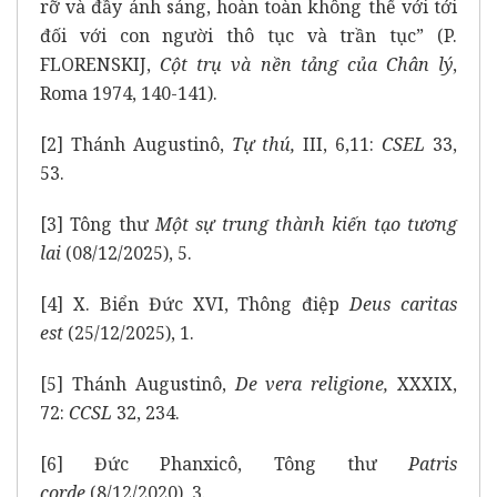
rỡ và đầy ánh sáng, hoàn toàn không thể với tới
đối với con người thô tục và trần tục” (P.
FLORENSKIJ,
Cột trụ và nền tảng của Chân lý
,
Roma 1974, 140-141).
[2]
Thánh Augustinô,
Tự thú,
III, 6,11:
CSEL
33,
53.
[3]
Tông thư
Một sự trung thành kiến tạo tương
lai
(08/12/2025), 5.
[4]
X. Biển Đức XVI, Thông điệp
Deus caritas
est
(25/12/2025), 1.
[5]
Thánh Augustinô,
De vera religione,
XXXIX,
72:
CCSL
32, 234.
[6]
Đức Phanxicô,
Tông thư
Patris
corde
(8/12/2020), 3.