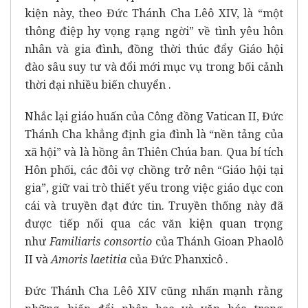
kiện này, theo Đức Thánh Cha Lêô XIV, là “một
thông điệp hy vọng rạng ngời” về tình yêu hôn
nhân và gia đình, đồng thời thúc đẩy Giáo hội
đào sâu suy tư và đổi mới mục vụ trong bối cảnh
thời đại nhiều biến chuyển .
Nhắc lại giáo huấn của Công đồng Vatican II, Đức
Thánh Cha khẳng định gia đình là “nền tảng của
xã hội” và là hồng ân Thiên Chúa ban. Qua bí tích
Hôn phối, các đôi vợ chồng trở nên “Giáo hội tại
gia”, giữ vai trò thiết yếu trong việc giáo dục con
cái và truyền đạt đức tin. Truyền thống này đã
được tiếp nối qua các văn kiện quan trọng
như
Familiaris consortio
của Thánh Gioan Phaolô
II và
Amoris laetitia
của Đức Phanxicô .
Đức Thánh Cha Lêô XIV cũng nhấn mạnh rằng