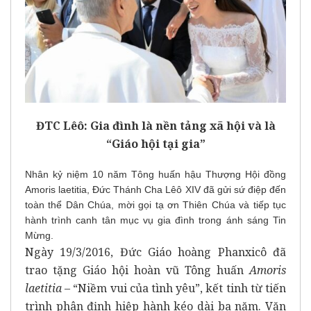
ĐTC Lêô: Gia đình là nền tảng xã hội và là
“Giáo hội tại gia”
Nhân kỷ niệm 10 năm Tông huấn hậu Thượng Hội đồng
Amoris laetitia, Đức Thánh Cha Lêô XIV đã gửi sứ điệp đến
toàn thể Dân Chúa, mời gọi tạ ơn Thiên Chúa và tiếp tục
hành trình canh tân mục vụ gia đình trong ánh sáng Tin
Mừng.
Ngày 19/3/2016, Đức Giáo hoàng Phanxicô đã
trao tặng Giáo hội hoàn vũ Tông huấn
Amoris
laetitia
– “Niềm vui của tình yêu”, kết tinh từ tiến
trình phân định hiệp hành kéo dài ba năm. Văn