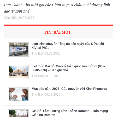
Đức Thánh Cha mời gọi các Giám mục Á châu nuôi dưỡng linh
đạo Thánh Thể
Chủ Nhật 26.07.2026
TIN/ BÀI MỚI
Lịch trình chuyến Tông du bốn ngày của Đức Lêô
XIV tại Pháp
Thứ Bảy 08.08.2026
Kết thúc Đại hội Giáo lý toàn quốc lần thứ VII (03 –
06/8/2026) – Bản ghi nhớ
Thứ Bảy 08.08.2026
Mục tiêu năm 2026: Cầu nguyện với Kinh Phụng vụ
Thứ Bảy 08.08.2026
Gx. Hải Lâm: Mừng kính Thánh Đaminh – Bổn mạng
Giáo họ Đaminh