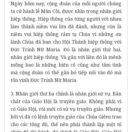
Ngày hôm nay, cộng đoàn của mỗi người chúng
ta cử hành lễ Mân Côi, được nhìn trong nhãn giới
hiệp thông. Hiệp thông của từng người với nhau
làm thành niềm vui lớn đã đành, nhưng còn là
niềm vui hiệp thông cảm tạ Chúa vì những ơn
lành Chúa đã ban cho Hội Thánh hiệp thông với
Đức Trinh Nữ Maria. Đó là nhãn giới thứ hai,
nhãn giới hiệp thông. Và gắn với liền đó là mênh
mông bao là những biến cố cũng như tâm tình
mà cộng đoàn có thể gắn bó tiếp nối vào đó mà
tôn vinh Đức Trinh Nữ Maria.
3. Nhãn giới thứ ba chính là nhãn giới sứ vụ. Bản
chất của Giáo Hội là truyền giáo. Không phải vì
có Giáo Hội, rồi mới có sứ vụ truyền giáo. Nhưng
bởi vì đã có lệnh truyền giáo của Chúa Giêsu trao
cho các tông đồ, thế nên phải thành lập một tổ
chức để thi hành, đó chính là Giáo Hội. Giáo Hội