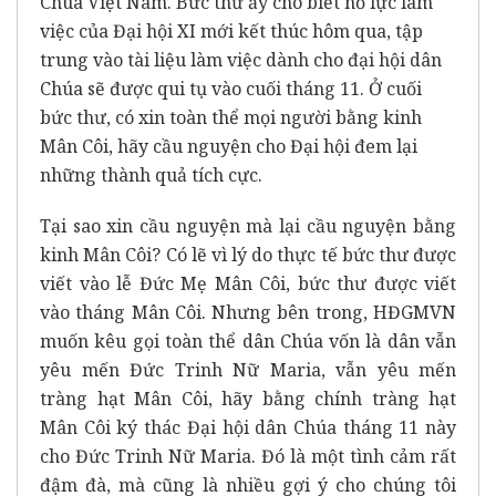
Chúa Việt Nam. Bức thư ấy cho biết nỗ lực làm
việc của Đại hội XI mới kết thúc hôm qua, tập
trung vào tài liệu làm việc dành cho đại hội dân
Chúa sẽ được qui tụ vào cuối tháng 11. Ở cuối
bức thư, có xin toàn thể mọi người bằng kinh
Mân Côi, hãy cầu nguyện cho Đại hội đem lại
những thành quả tích cực.
Tại sao xin cầu nguyện mà lại cầu nguyện bằng
kinh Mân Côi? Có lẽ vì lý do thực tế bức thư được
viết vào lễ Đức Mẹ Mân Côi, bức thư được viết
vào tháng Mân Côi. Nhưng bên trong, HĐGMVN
muốn kêu gọi toàn thể dân Chúa vốn là dân vẫn
yêu mến Đức Trinh Nữ Maria, vẫn yêu mến
tràng hạt Mân Côi, hãy bằng chính tràng hạt
Mân Côi ký thác Đại hội dân Chúa tháng 11 này
cho Đức Trinh Nữ Maria. Đó là một tình cảm rất
đậm đà, mà cũng là nhiều gợi ý cho chúng tôi