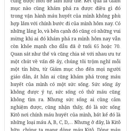
cũng được mời để làm như thế. Kết quả là Giám
mục nào cũng khám phá ra được điều gì đó
trong vận hành máu huyết của mình không phù
hợp lắm với chính bước đi của mình hôm nay. Có
những lắng lo, và bên cạnh đó cũng có những vui
mừng khi ai đó khám phá ra mình hôm nay vẫn
còn khỏe mạnh cho dẫu đã ở tuổi 65 hoặc 70.
Quan sát như thế và cũng chia sẻ với nhau ưu tư
một chút về vấn đề ấy, chúng tôi trộm nghĩ mỗi
một tín hữu, từ Giám mục cho đến mọi người
giáo dân, ắt hẳn ai cũng khám phá trong máu
huyết của mình có một sức sống. Sức sống ấy
không được ý tự, sức sống có thử máu cũng
không tìm ra. Nhưng sức sống ai cũng cảm
nghiệm được, cũng nhận thấy, đó là sức sống
Kitô nơi chính máu huyết của mình, bất kể đó là
những loại máu A, B, C, D,… Nhưng ở đây, là Kitô
hữu, chúng ta mang dòng máu Kitô. Dòng máu