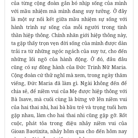
của từng cộng đoàn gắn bó nhịp sống của mình
với mầu nhiệm mà mình đang suy tưởng. Ở đây
là một sự nối kết giữa mầu nhiệm sự sống với
hành trình sự sống của mỗi người trong tinh
thần hiệp thông. Chính nhãn giới hiệp thông này,
ta gặp thấy trọn vẹn đời sống của mình được dàn
trải ra từ những ngóc ngách của suy tư, cho đến
những lối ngõ của hành động. Ở đó, đâu đâu
cũng có sự đồng hành của Đức Trinh Nữ Maria.
Cộng đoàn cứ thử nghĩ mà xem, trong ngày thăm
viếng, Đức Maria đã làm gì. Ngài không đến để
chia sẻ, để niềm vui của Mẹ được hiệp thông với
Bà Isave, mà cuối cùng là bừng vỡ lên niềm vui
của hai thai nhi, hai bà bầu trẻ và trọng tuổi hơn
gặp nhau, làm cho hai thai nhi cũng gặp gỡ. Rốt
cuộc, phát tỏa trong điệu nhảy niềm vui của
Gioan Baotixita, nhảy hôm qua cho đến hôm nay