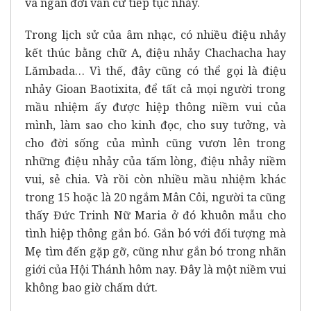
và ngàn đời vẫn cứ tiếp tục nhảy.
Trong lịch sử của âm nhạc, có nhiều điệu nhảy
kết thúc bằng chữ A, điệu nhảy Chachacha hay
Lămbada… Vì thế, đây cũng có thể gọi là điệu
nhảy Gioan Baotixita, để tất cả mọi người trong
mầu nhiệm ấy được hiệp thông niềm vui của
mình, làm sao cho kinh đọc, cho suy tưởng, và
cho đời sống của mình cũng vươn lên trong
những điệu nhảy của tấm lòng, điệu nhảy niềm
vui, sẻ chia. Và rồi còn nhiều mầu nhiệm khác
trong 15 hoặc là 20 ngắm Mân Côi, người ta cũng
thấy Đức Trinh Nữ Maria ở đó khuôn mẫu cho
tình hiệp thông gắn bó. Gắn bó với đối tượng mà
Mẹ tìm đến gặp gỡ, cũng như gắn bó trong nhãn
giới của Hội Thánh hôm nay. Đây là một niềm vui
không bao giờ chấm dứt.