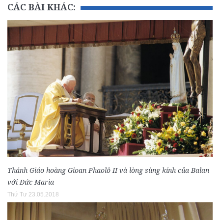
CÁC BÀI KHÁC:
Thánh Giáo hoàng Gioan Phaolô II và lòng sùng kính của Balan
với Đức Maria
Thứ Tư 23.05.2018