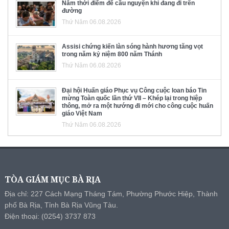
Năm thời điểm để cầu nguyện khi đang đi trên
đường
Thứ Năm 06.08.2026
Assisi chứng kiến làn sóng hành hương tăng vọt
trong năm kỷ niệm 800 năm Thánh
Thứ Năm 06.08.2026
Đại hội Huấn giáo Phục vụ Công cuộc loan báo Tin
mừng Toàn quốc lần thứ VII – Khép lại trong hiệp
thông, mở ra một hướng đi mới cho công cuộc huấn
giáo Việt Nam
Thứ Năm 06.08.2026
TÒA GIÁM MỤC BÀ RỊA
Địa chỉ: 227 Cách Mạng Tháng Tám, Phường Phước Hiệp, Thành
phố Bà Rịa, Tỉnh Bà Rịa Vũng Tàu.
Điện thoại: (0254) 3737 873