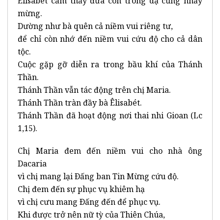
Êlisabét cảm thấy đứa con trong dạ cũng nhảy
mừng.
Dường như bà quên cả niềm vui riêng tư,
để chỉ còn nhớ đến niềm vui cứu độ cho cả dân
tộc.
Cuộc gặp gỡ diễn ra trong bầu khí của Thánh
Thần.
Thánh Thần vẫn tác động trên chị Maria.
Thánh Thần tràn đầy bà Êlisabét.
Thánh Thần đã hoạt động nơi thai nhi Gioan (Lc
1,15).
Chị Maria đem đến niềm vui cho nhà ông
Dacaria
vì chị mang lại Ðấng ban Tin Mừng cứu độ.
Chị đem đến sự phục vụ khiêm hạ
vì chị cưu mang Ðấng đến để phục vụ.
Khi được trở nên nữ tỳ của Thiên Chúa,