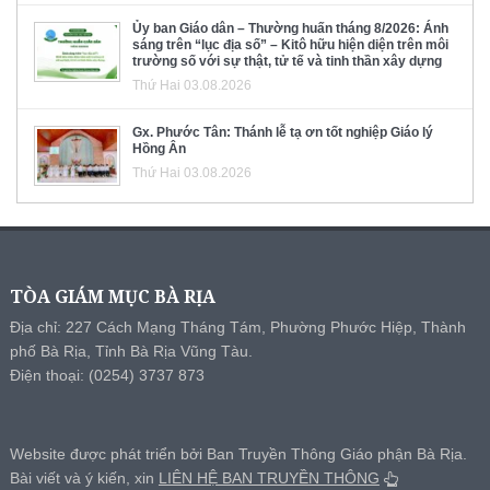
Ủy ban Giáo dân – Thường huấn tháng 8/2026: Ánh
sáng trên “lục địa số” – Kitô hữu hiện diện trên môi
trường số với sự thật, tử tế và tinh thần xây dựng
Thứ Hai 03.08.2026
Gx. Phước Tân: Thánh lễ tạ ơn tốt nghiệp Giáo lý
Hồng Ân
Thứ Hai 03.08.2026
TÒA GIÁM MỤC BÀ RỊA
Địa chỉ: 227 Cách Mạng Tháng Tám, Phường Phước Hiệp, Thành
phố Bà Rịa, Tỉnh Bà Rịa Vũng Tàu.
Điện thoại: (0254) 3737 873
Website được phát triển bởi Ban Truyền Thông Giáo phận Bà Rịa.
Bài viết và ý kiến, xin
LIÊN HỆ BAN TRUYỀN THÔNG