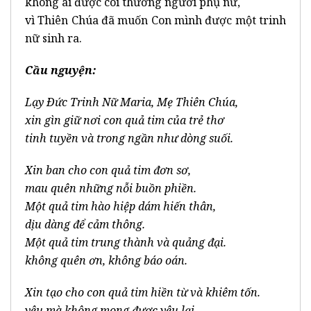
không ai được coi thường người phụ nữ,
vì Thiên Chúa đã muốn Con mình được một trinh
nữ sinh ra.
Cầu nguy
ện:
Lạy Ðức Trinh Nữ Maria, Mẹ Thiên Chúa,
xin gìn giữ nơi con quả tim của trẻ thơ
tinh tuyền và trong ngần như dòng suối.
Xin ban cho con quả tim đơn sơ,
mau quên những nỗi buồn phiền.
Một quả tim hào hiệp dám hiến thân,
dịu dàng để cảm thông.
Một quả tim trung thành và quảng đại.
không quên ơn, không báo oán.
Xin tạo cho con quả tim hiền từ và khiêm tốn.
yêu mà không mong được yêu lại,