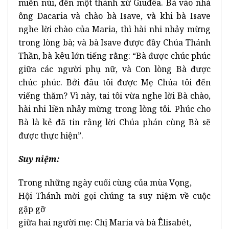
miền núi, đến một thành xứ Giuđêa. Bà vào nhà
ông Dacaria và chào bà Isave, và khi bà Isave
nghe lời chào của Maria, thì hài nhi nhảy mừng
trong lòng bà; và bà Isave được đầy Chúa Thánh
Thần, bà kêu lớn tiếng rằng: “Bà được chúc phúc
giữa các người phụ nữ, và Con lòng Bà được
chúc phúc. Bởi đâu tôi được Mẹ Chúa tôi đến
viếng thăm? Vì này, tai tôi vừa nghe lời Bà chào,
hài nhi liền nhảy mừng trong lòng tôi. Phúc cho
Bà là kẻ đã tin rằng lời Chúa phán cùng Bà sẽ
được thực hiện”.
Suy ni
ệm:
Trong những ngày cuối cùng của mùa Vọng,
Hội Thánh mời gọi chúng ta suy niệm về cuộc
gặp gỡ
giữa hai người mẹ: Chị Maria và bà Êlisabét,