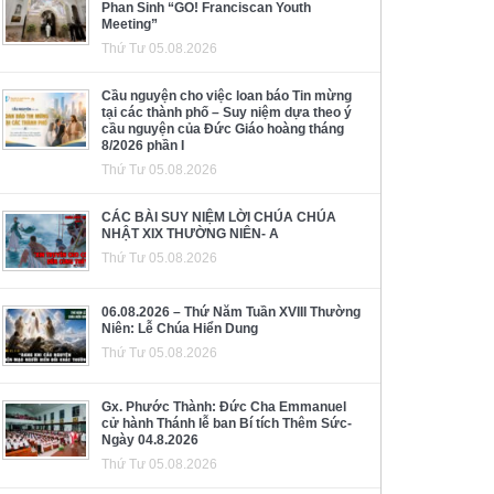
Phan Sinh “GO! Franciscan Youth
Meeting”
Thứ Tư 05.08.2026
Cầu nguyện cho việc loan báo Tin mừng
tại các thành phố – Suy niệm dựa theo ý
cầu nguyện của Đức Giáo hoàng tháng
8/2026 phần I
Thứ Tư 05.08.2026
CÁC BÀI SUY NIỆM LỜI CHÚA CHÚA
NHẬT XIX THƯỜNG NIÊN- A
Thứ Tư 05.08.2026
06.08.2026 – Thứ Năm Tuần XVIII Thường
Niên: Lễ Chúa Hiển Dung
Thứ Tư 05.08.2026
Gx. Phước Thành: Đức Cha Emmanuel
cử hành Thánh lễ ban Bí tích Thêm Sức-
Ngày 04.8.2026
Thứ Tư 05.08.2026