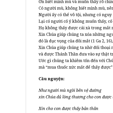
Ơn biết mình mù và muốn thấy rõ chín
Có người mù, không biết mình mù, nên
Người ấy có thể vô tội, nhưng có nguy 
Lại có người cố ý không muốn thấy, cố
Họ không thấy được cái xà trong mắt m
Xin Chúa giúp chúng ta xóa những n
đó là dục vọng của đôi mắt (1 Ga 2, 16)
Xin Chúa giúp chúng ta nhờ đối thoại 
và được Thánh Thần đưa vào sự thật tr
Ước gì chúng ta khiêm tốn đến với Ch
mà “mua thuốc xức mắt để thấy được” (
Cầu nguyện:
Như người mù ngồi bên vệ đường
xin Chúa dủ lòng thương cho con được 
Xin cho con được thấy bản thân