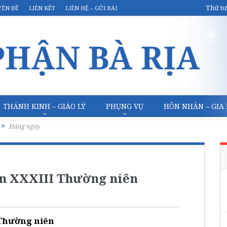
Thứ tư
YÊN ĐỀ
LIÊN KẾT
LIÊN HỆ – GỬI BÀI
THÁNH KINH – GIÁO LÝ
PHỤNG VỤ
HÔN NHÂN – GIA
Hằng ngày
uần XXXIII Thường niên
 Thường niên