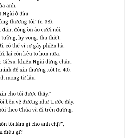
của anh.
t Ngài ở đâu.
òng thương tôi” (c. 38).
g đám đông ồn ào cười nói.
 tưởng, hy vọng, tha thiết.
i, có thể vì sợ gây phiền hà.
, lại còn kêu to hơn nữa.
c Giêsu, khiến Ngài dừng chân.
ình để xin thương xót (c. 40).
nh mong từ lâu:
.
xin cho tôi được thấy.”
ồi bên vệ đường như trước đây.
i theo Chúa và đi trên đường.
ốn tôi làm gì cho anh chị?”,
ài điều gì?