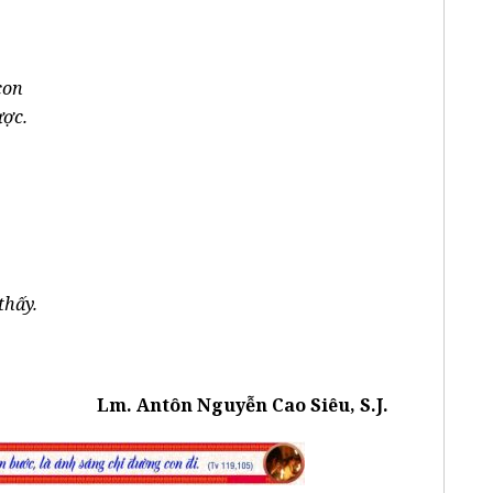
con
ược.
thấy.
Lm. Antôn Nguyễn Cao Siêu, S.J.