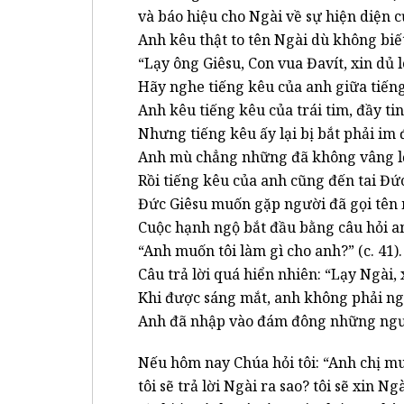
và báo hiệu cho Ngài về sự hiện diện 
Anh kêu thật to tên Ngài dù không biế
“Lạy ông Giêsu, Con vua Đavít, xin dủ l
Hãy nghe tiếng kêu của anh giữa tiến
Anh kêu tiếng kêu của trái tim, đầy tin
Nhưng tiếng kêu ấy lại bị bắt phải im đ
Anh mù chẳng những đã không vâng lời
Rồi tiếng kêu của anh cũng đến tai Đứ
Đức Giêsu muốn gặp người đã gọi tên m
Cuộc hạnh ngộ bắt đầu bằng câu hỏi a
“Anh muốn tôi làm gì cho anh?” (c. 41)
Câu trả lời quá hiển nhiên: “Lạy Ngài, 
Khi được sáng mắt, anh không phải ng
Anh đã nhập vào đám đông những ngườ
Nếu hôm nay Chúa hỏi tôi: “Anh chị mu
tôi sẽ trả lời Ngài ra sao? tôi sẽ xin Ng