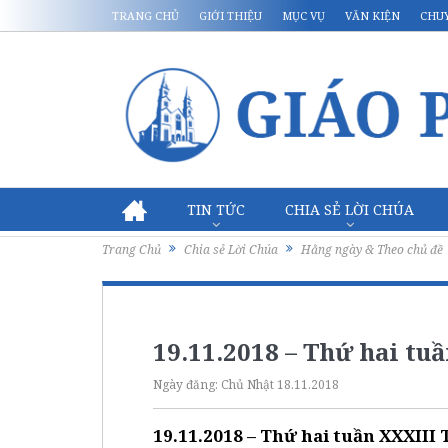
TRANG CHỦ
GIỚI THIỆU
MỤC VỤ
VĂN KIỆN
CHU
TIN TỨC
CHIA SẺ LỜI CHÚA
Trang Chủ
Chia sẻ Lời Chúa
Hằng ngày & Theo chủ đề
19.11.2018 – Thứ hai t
Ngày đăng:
Chủ Nhật 18.11.2018
19.11.2018 – Thứ hai tuần XXXIII