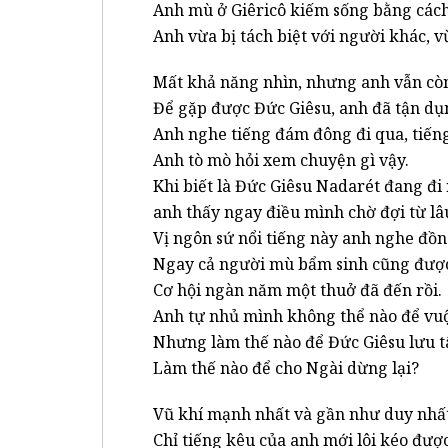
Anh mù ở Giêricô kiếm sống bằng cách
Anh vừa bị tách biệt với người khác, v
Mất khả năng nhìn, nhưng anh vẫn cò
Để gặp được Đức Giêsu, anh đã tận dụ
Anh nghe tiếng đám đông đi qua, tiếng
Anh tò mò hỏi xem chuyện gì vậy.
Khi biết là Đức Giêsu Nadarét đang đ
anh thấy ngay điều mình chờ đợi từ lâ
Vị ngôn sứ nổi tiếng này anh nghe đồn
Ngay cả người mù bẩm sinh cũng được
Cơ hội ngàn năm một thuở đã đến rồi.
Anh tự nhủ mình không thể nào để vu
Nhưng làm thế nào để Đức Giêsu lưu 
Làm thế nào để cho Ngài dừng lại?
Vũ khí mạnh nhất và gần như duy nhất 
Chỉ tiếng kêu của anh mới lôi kéo đượ