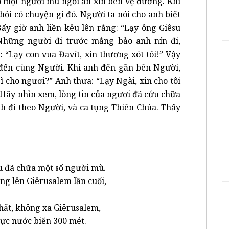
có một người mù ngồi ăn xin bên vệ đường. Khi
hỏi có chuyện gì đó. Người ta nói cho anh biết
ấy giờ anh liền kêu lên rằng: “Lạy ông Giêsu
 Những người đi trước mắng bảo anh nín đi,
 “Lạy con vua Đavít, xin thương xót tôi!” Vậy
 đến cùng Người. Khi anh đến gần bên Người,
 cho ngươi?” Anh thưa: “Lạy Ngài, xin cho tôi
“Hãy nhìn xem, lòng tin của ngươi đã cứu chữa
h đi theo Người, và ca tụng Thiên Chúa. Thấy
u đã chữa một số người mù.
ng lên Giêrusalem lần cuối,
nhất, không xa Giêrusalem,
mực nước biển 300 mét.