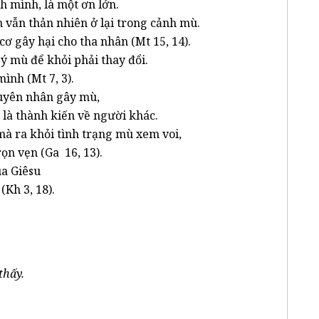
h mình, là một ơn lớn.
 vẫn thản nhiên ở lại trong cảnh mù.
cơ gây hại cho tha nhân (Mt 15, 14).
 ý mù để khỏi phải thay đổi.
ình (Mt 7, 3).
guyên nhân gây mù,
, là thành kiến về người khác.
mà ra khỏi tình trạng mù xem voi,
ọn vẹn (Ga 16, 13).
úa Giêsu
Kh 3, 18).
thấy.