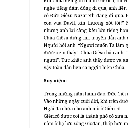
Khi Chúa đến gần thành Giêricô, thì 
nghe tiếng đám đông đi qua, anh liền 
có Đức Giêsu Nazareth đang đi qua. B
con vua Đavít, xin thương xót tôi!”
nhưng anh lại càng kêu lớn tiếng hơn:
Chúa Giêsu dừng lại, truyền dẫn anh
Người hỏi anh: “Ngươi muốn Ta làm gì
được xem thấy”. Chúa Giêsu bảo anh: 
ngươi”. Tức khắc anh thấy được và an
vậy toàn dân liền ca ngợi Thiên Chúa.
Suy niệm:
Trong những năm hành đạo, Đức Giês
Vào những ngày cuối đời, khi trên đườ
Ngài đã chữa cho anh mù ở Giêricô.
Giêricô được coi là thành phố cổ xưa 
nằm ở hạ lưu sông Giođan, thấp hơn 