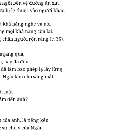
 ngồi bên vệ đường ăn xin.
ừa bị lệ thuộc vào người khác.
n khả năng nghe và nói.
ng mọi khả năng còn lại.
 chân người rộn ràng (c. 36).
i ngang qua,
u, nay đã đến.
 đã làm bao phép lạ lẫy lừng.
 Ngài làm cho sáng mắt.
ột mất.
tâm đến anh?
của anh, là tiếng kêu.
c sự chú ý của Ngài,