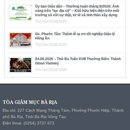
Ủy ban Giáo dân – Thường huấn tháng 8/2026: Ánh
sáng trên “lục địa số” – Kitô hữu hiện diện trên môi
trường số với sự thật, tử tế và tinh thần xây dựng
Thứ Hai 03.08.2026
Gx. Phước Tân: Thánh lễ tạ ơn tốt nghiệp Giáo lý
Hồng Ân
Thứ Hai 03.08.2026
04.08.2026 – Thứ Ba Tuần XVIII Thường Niên: Thánh
Gioan Vianney
Thứ Hai 03.08.2026
TÒA GIÁM MỤC BÀ RỊA
Địa chỉ: 227 Cách Mạng Tháng Tám, Phường Phước Hiệp, Thành
phố Bà Rịa, Tỉnh Bà Rịa Vũng Tàu.
Điện thoại: (0254) 3737 873