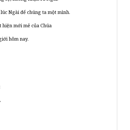
 lúc Ngài để chúng ta một mình.
t hiện mới mẻ của Chúa
giới hôm nay.
n
,