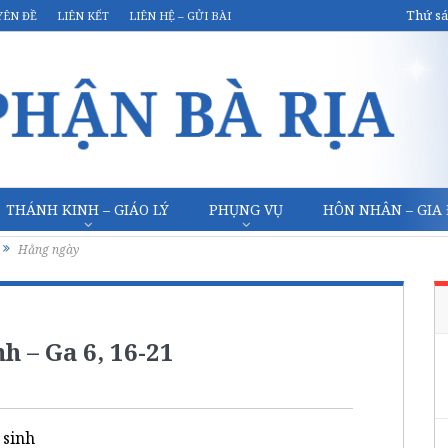
Thứ sá
YÊN ĐỀ
LIÊN KẾT
LIÊN HỆ – GỬI BÀI
THÁNH KINH – GIÁO LÝ
PHỤNG VỤ
HÔN NHÂN – GIA
Hằng ngày
h – Ga 6, 16-21
 sinh