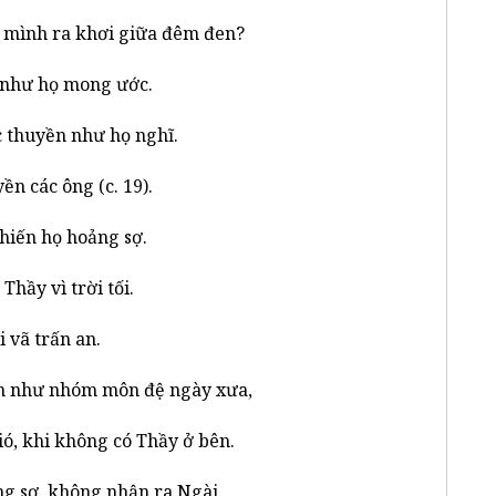
sai mình ra khơi giữa đêm đen?
 như họ mong ước.
 thuyền như họ nghĩ.
n các ông (c. 19).
hiến họ hoảng sợ.
hầy vì trời tối.
 vã trấn an.
ệm như nhóm môn đệ ngày xưa,
ió, khi không có Thầy ở bên.
ng sợ, không nhận ra Ngài.