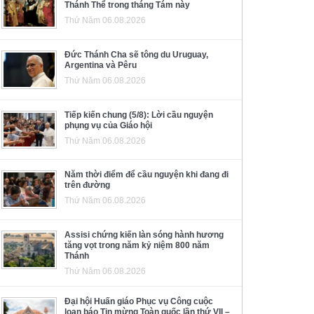
Thánh Thể trong tháng Tám này
Thứ Năm 06.08.2026
Đức Thánh Cha sẽ tông du Uruguay,
Argentina và Pêru
Thứ Năm 06.08.2026
Tiếp kiến chung (5/8): Lời cầu nguyện
phụng vụ của Giáo hội
Thứ Năm 06.08.2026
Năm thời điểm để cầu nguyện khi đang đi
trên đường
Thứ Năm 06.08.2026
Assisi chứng kiến làn sóng hành hương
tăng vọt trong năm kỷ niệm 800 năm
Thánh
Thứ Năm 06.08.2026
Đại hội Huấn giáo Phục vụ Công cuộc
loan báo Tin mừng Toàn quốc lần thứ VII –