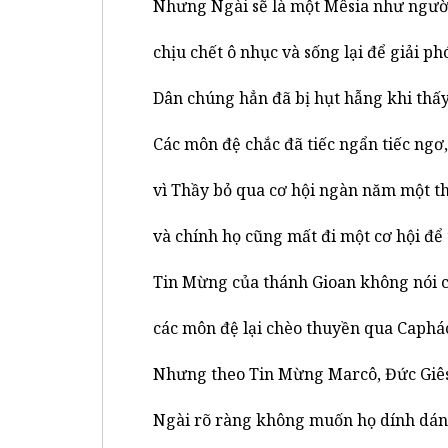
Nhưng Ngài sẽ là một Mêsia như người
chịu chết ô nhục và sống lại để giải phó
Dân chúng hẳn đã bị hụt hẫng khi thấy
Các môn đệ chắc đã tiếc ngẩn tiếc ngơ,
vì Thầy bỏ qua cơ hội ngàn năm một th
và chính họ cũng mất đi một cơ hội để 
Tin Mừng của thánh Gioan không nói ch
các môn đệ lại chèo thuyền qua Caphác
Nhưng theo Tin Mừng Marcô, Đức Giêsu
Ngài rõ ràng không muốn họ dính dáng