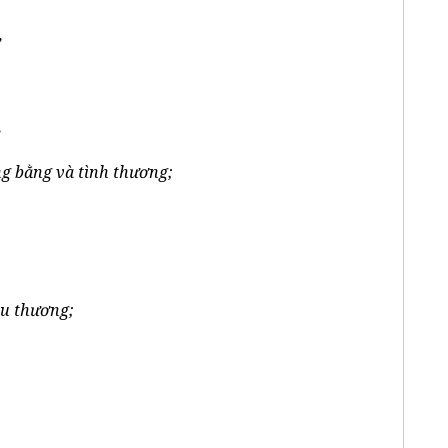
,
,
ng bằng và tình thương;
êu thương;