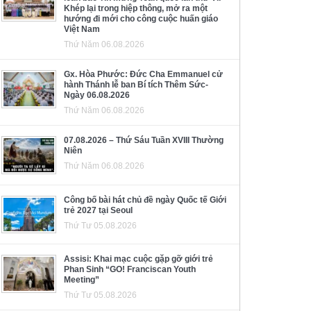
Khép lại trong hiệp thông, mở ra một
hướng đi mới cho công cuộc huấn giáo
Việt Nam
Thứ Năm 06.08.2026
Gx. Hòa Phước: Đức Cha Emmanuel cử
hành Thánh lễ ban Bí tích Thêm Sức-
Ngày 06.08.2026
Thứ Năm 06.08.2026
07.08.2026 – Thứ Sáu Tuần XVIII Thường
Niên
Thứ Năm 06.08.2026
Công bố bài hát chủ đề ngày Quốc tế Giới
trẻ 2027 tại Seoul
Thứ Tư 05.08.2026
Assisi: Khai mạc cuộc gặp gỡ giới trẻ
Phan Sinh “GO! Franciscan Youth
Meeting”
Thứ Tư 05.08.2026