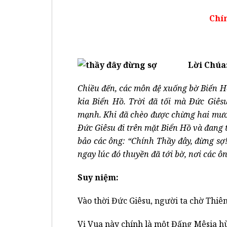
Chí
Lời Chúa:
Chiều đến, các môn đệ xuống bờ Biển H
kia Biển Hồ. Trời đã tối mà Ðức Giêsu
mạnh. Khi đã chèo được chừng hai mươ
Ðức Giêsu đi trên mặt Biển Hồ và đang
bảo các ông: “Chính Thầy đây, đừng s
ngay lúc đó thuyền đã tới bờ, nơi các ô
Suy niệm:
Vào thời Đức Giêsu, người ta chờ Thiên
Vị Vua này chính là một Đấng Mêsia h