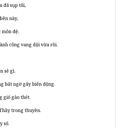
u đã sụp tối,
bên này,
c môn đệ.
ành công vang dội vừa rồi.
 sẻ gì.
ng bất ngờ gây biển động.
 gió gào thét.
Thầy trong thuyền.
y số.