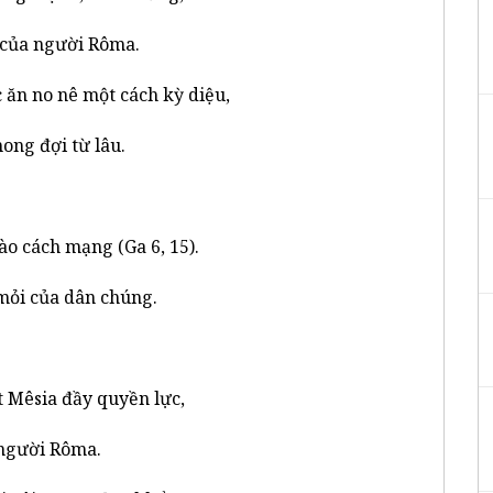
 của người Rôma.
 ăn no nê một cách kỳ diệu,
ong đợi từ lâu.
o cách mạng (Ga 6, 15).
mỏi của dân chúng.
t Mêsia đầy quyền lực,
 người Rôma.