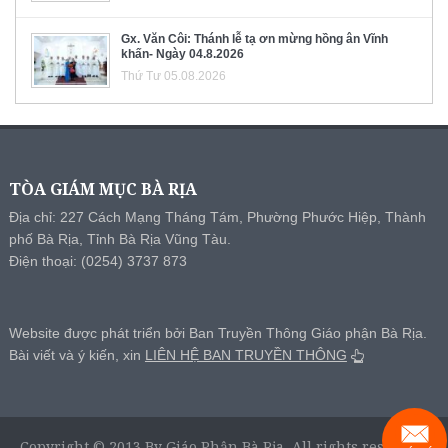
Gx. Văn Côi: Thánh lễ tạ ơn mừng hồng ân Vĩnh
khấn- Ngày 04.8.2026
Thứ Tư 05.08.2026
TÒA GIÁM MỤC BÀ RỊA
Địa chỉ: 227 Cách Mạng Tháng Tám, Phường Phước Hiệp, Thành
phố Bà Rịa, Tỉnh Bà Rịa Vũng Tàu.
Điện thoại: (0254) 3737 873
Website được phát triển bởi Ban Truyền Thông Giáo phận Bà Rịa.
Bài viết và ý kiến, xin
LIÊN HỆ BAN TRUYỀN THÔNG
Copyright © 2013 By Giáo Phận Bà Rịa, All rights reserved.