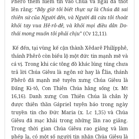
Phêrô thêm niềm tin vào Chúa và ngài đã thốt
lên rằng: “
Bây giờ tôi biết thực sự là Chúa đã sai
thiên sứ của Người đến, và Người đã cứu tôi thoát
khỏi tay vua Hê-rô-đê, và khỏi mọi điều dân Do-
thái mong muốn tôi phải chịu
” (Cv 12,11).
Kế đến, tại vùng kế cận thành Xêdarê Philípphê,
thánh Phêrô còn biểu lộ một đức tin mạnh mẽ và
cá vị. Trong khi các tông đồ khác lúng túng chưa
trả lời Chúa Giêsu là ngôn sứ hay là Êlia, thánh
Phêrô đã mạnh mẽ tuyên xưng Chúa Giêsu là
Đấng Ki-tô, Con Thiên Chúa hằng sống (x. Mt
16,16). Danh xưng Con Thiên Chúa là chân lý
được thiên thần Gápriel tuyên báo trong ngày
truyền tin cho Đức Maria (x. Lc 1,35) và Chúa
Giêsu đã mạc khải trong những lần rao giảng.
Trong thời gian Chúa Giêsu rao giảng và làm
phép lạ, có một số người tin nhận Chúa Giêsu là