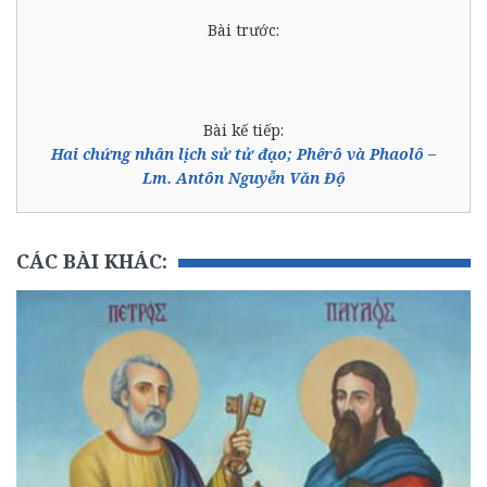
Bài trước:
Bài kế tiếp:
Hai chứng nhân lịch sử tử đạo; Phêrô và Phaolô –
Lm. Antôn Nguyễn Văn Độ
CÁC BÀI KHÁC: