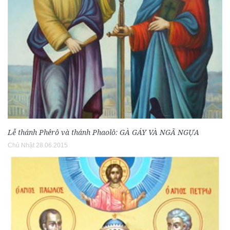
Lễ thánh Phêrô và thánh Phaolô: GÀ GÁY VÀ NGÃ NGỰA
Chủ Nhật 28.06.2015