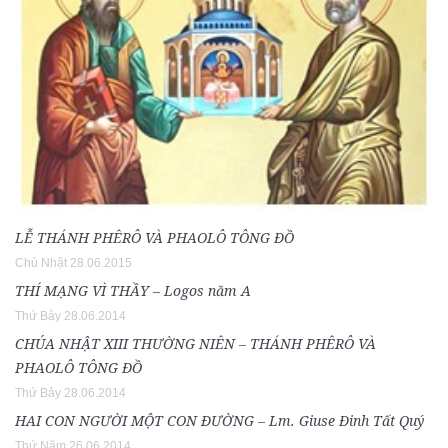
LỄ THÁNH PHÊRÔ VÀ PHAOLÔ TÔNG ĐỒ
Chủ Nhật 28.06.2015
THÍ MẠNG VÌ THẦY – Logos năm A
Thứ Bảy 28.06.2014
CHÚA NHẬT XIII THƯỜNG NIÊN – THÁNH PHÊRÔ VÀ
PHAOLÔ TÔNG ĐỒ
Thứ Bảy 28.06.2014
HAI CON NGƯỜI MỘT CON ÐƯỜNG – Lm. Giuse Đinh Tất Quý
Thứ Năm 26.06.2014