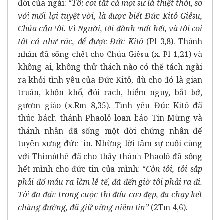
đời của ngài: “
Tôi coi tất cả mọi sư là thiệt thòi, so
với mối lợi tuyệt vời, là được biết Đức Kitô Giêsu,
Chúa của tôi. Vì Người, tôi đành mất hết, và tôi coi
tất cả như rác, để được Đức Kitô
(Pl 3,8). Thánh
nhân đã sống chết cho Chúa Giêsu (x. Pl 1,21) và
không ai, không thử thách nào có thể tách ngài
ra khỏi tình yêu của Đức Kitô, dù cho đó là gian
truân, khốn khổ, đói rách, hiểm nguy, bắt bớ,
gươm giáo (x.Rm 8,35). Tình yêu Đức Kitô đã
thúc bách thánh Phaolô loan báo Tin Mừng và
thánh nhân đã sống một đời chứng nhân để
tuyên xưng đức tin. Những lời tâm sự cuối cùng
với Thimôthê đã cho thấy thánh Phaolô đã sống
hết mình cho đức tin của mình: “
Còn tôi, tôi sắp
phải đổ máu ra làm lễ tế, đã đến giờ tôi phải ra đi.
Tôi đã đấu trong cuộc thi đấu cao đẹp, đã chạy hết
chặng đường, đã giữ vững niềm tin”
(2Tm 4,6).