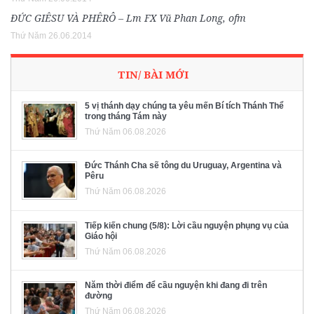
ĐỨC GIÊSU VÀ PHÊRÔ – Lm FX Vũ Phan Long, ofm
Thứ Năm 26.06.2014
TIN/ BÀI MỚI
5 vị thánh dạy chúng ta yêu mến Bí tích Thánh Thể
trong tháng Tám này
Thứ Năm 06.08.2026
Đức Thánh Cha sẽ tông du Uruguay, Argentina và
Pêru
Thứ Năm 06.08.2026
Tiếp kiến chung (5/8): Lời cầu nguyện phụng vụ của
Giáo hội
Thứ Năm 06.08.2026
Năm thời điểm để cầu nguyện khi đang đi trên
đường
Thứ Năm 06.08.2026