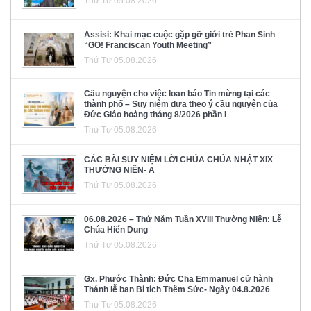
Thứ Tư 05.08.2026
Assisi: Khai mạc cuộc gặp gỡ giới trẻ Phan Sinh
“GO! Franciscan Youth Meeting”
Thứ Tư 05.08.2026
Cầu nguyện cho việc loan báo Tin mừng tại các
thành phố – Suy niệm dựa theo ý cầu nguyện của
Đức Giáo hoàng tháng 8/2026 phần I
Thứ Tư 05.08.2026
CÁC BÀI SUY NIỆM LỜI CHÚA CHÚA NHẬT XIX
THƯỜNG NIÊN- A
Thứ Tư 05.08.2026
06.08.2026 – Thứ Năm Tuần XVIII Thường Niên: Lễ
Chúa Hiển Dung
Thứ Tư 05.08.2026
Gx. Phước Thành: Đức Cha Emmanuel cử hành
Thánh lễ ban Bí tích Thêm Sức- Ngày 04.8.2026
Thứ Tư 05.08.2026