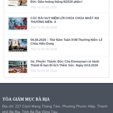
Đức Giáo hoàng tháng 8/2026 phần I
Thứ Tư 05.08.2026
CÁC BÀI SUY NIỆM LỜI CHÚA CHÚA NHẬT XIX
THƯỜNG NIÊN- A
Thứ Tư 05.08.2026
06.08.2026 – Thứ Năm Tuần XVIII Thường Niên: Lễ
Chúa Hiển Dung
Thứ Tư 05.08.2026
Gx. Phước Thành: Đức Cha Emmanuel cử hành
Thánh lễ ban Bí tích Thêm Sức- Ngày 04.8.2026
Thứ Tư 05.08.2026
TÒA GIÁM MỤC BÀ RỊA
Địa chỉ: 227 Cách Mạng Tháng Tám, Phường Phước Hiệp, Thành
phố Bà Rịa, Tỉnh Bà Rịa Vũng Tàu.