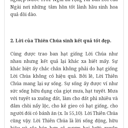
Ngài nơi những tâm hồn tốt lành hầu sinh hoa
quả dồi dào.
2. Lời của Thiên Chúa sinh kết quả tốt đẹp.
Cùng được trao ban hạt giống Lời Chúa như
nhau nhưng kết quả lại khác xa biết mấy. Sự
khác biệt ấy chắc chắn không phải do hạt giống
Lời Chúa không có hiệu quả. Bởi lẽ, Lời Thiên
Chúa mang lại sự sống. Sự sống ấy được ví như
sức sống hữu dụng của giọt mưa, hạt tuyết. Mưa
với tuyết sa xuống đất, làm cho đất phì nhiêu và
đâm chồi nẩy lộc, cho kẻ gieo có hạt giống, cho
người đói có bánh ăn (x. Is 55,10). Lời Thiên Chúa
cũng vậy. Lời Thiên Chúa là lời sống động, hữu
hiệu và sắc bén hơn cả gươm hai lưỡi: xuyên