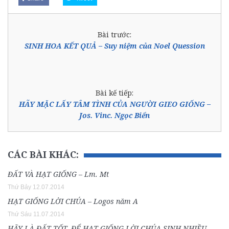
Bài trước:
SINH HOA KẾT QUẢ – Suy niệm của Noel Quession
Bài kế tiếp:
HÃY MẶC LẤY TÂM TÌNH CỦA NGƯỜI GIEO GIỐNG –
Jos. Vinc. Ngọc Biển
CÁC BÀI KHÁC:
ĐẤT VÀ HẠT GIỐNG – Lm. Mt
Thứ Bảy 12.07.2014
HẠT GIỐNG LỜI CHÚA – Logos năm A
Thứ Sáu 11.07.2014
HÃY LÀ ĐẤT TỐT, ĐỂ HẠT GIỐNG LỜI CHÚA SINH NHIỀU