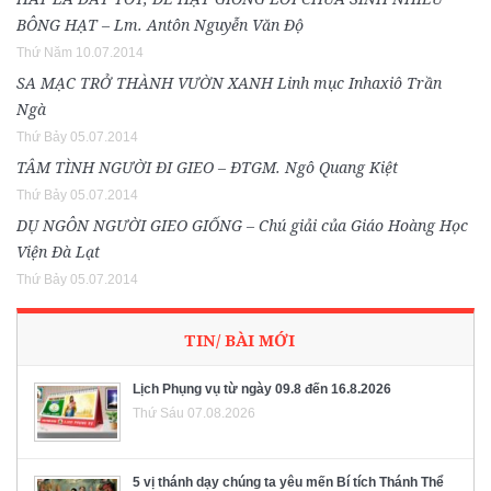
BÔNG HẠT – Lm. Antôn Nguyễn Văn Độ
Thứ Năm 10.07.2014
SA MẠC TRỞ THÀNH VƯỜN XANH Linh mục Inhaxiô Trần
Ngà
Thứ Bảy 05.07.2014
TÂM TÌNH NGƯỜI ĐI GIEO – ĐTGM. Ngô Quang Kiệt
Thứ Bảy 05.07.2014
DỤ NGÔN NGƯỜI GIEO GIỐNG – Chú giải của Giáo Hoàng Học
Viện Đà Lạt
Thứ Bảy 05.07.2014
TIN/ BÀI MỚI
Lịch Phụng vụ từ ngày 09.8 đến 16.8.2026
Thứ Sáu 07.08.2026
5 vị thánh dạy chúng ta yêu mến Bí tích Thánh Thể