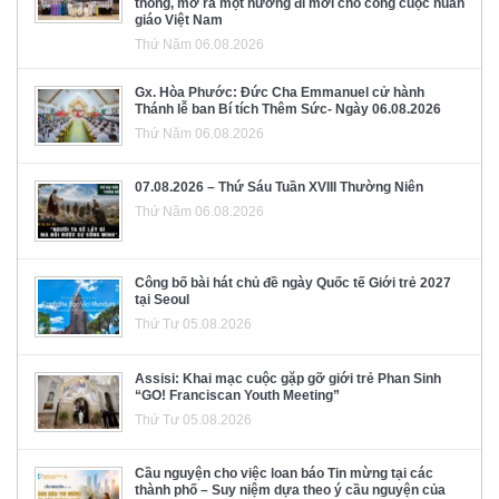
thông, mở ra một hướng đi mới cho công cuộc huấn
giáo Việt Nam
Thứ Năm 06.08.2026
Gx. Hòa Phước: Đức Cha Emmanuel cử hành
Thánh lễ ban Bí tích Thêm Sức- Ngày 06.08.2026
Thứ Năm 06.08.2026
07.08.2026 – Thứ Sáu Tuần XVIII Thường Niên
Thứ Năm 06.08.2026
Công bố bài hát chủ đề ngày Quốc tế Giới trẻ 2027
tại Seoul
Thứ Tư 05.08.2026
Assisi: Khai mạc cuộc gặp gỡ giới trẻ Phan Sinh
“GO! Franciscan Youth Meeting”
Thứ Tư 05.08.2026
Cầu nguyện cho việc loan báo Tin mừng tại các
thành phố – Suy niệm dựa theo ý cầu nguyện của