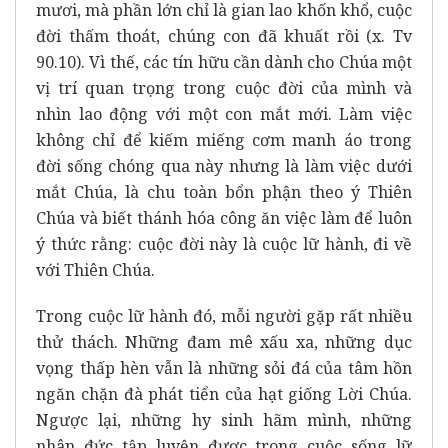
mươi, mà phần lớn chỉ là gian lao khốn khổ, cuộc
đời thấm thoát, chúng con đã khuất rồi (x. Tv
90.10). Vì thế, các tín hữu cần dành cho Chúa một
vị trí quan trọng trong cuộc đời của mình và
nhìn lao động với một con mắt mới. Làm việc
không chỉ để kiếm miếng cơm manh áo trong
đời sống chóng qua này nhưng là làm việc dưới
mắt Chúa, là chu toàn bổn phận theo ý Thiên
Chúa và biết thánh hóa công ăn việc làm để luôn
ý thức rằng: cuộc đời này là cuộc lữ hành, đi về
với Thiên Chúa.
Trong cuộc lữ hành đó, mỗi người gặp rất nhiều
thử thách. Những đam mê xấu xa, những dục
vọng thấp hèn vẫn là những sỏi đá của tâm hồn
ngăn chặn đà phát tiển của hạt giống Lời Chúa.
Ngược lại, những hy sinh hãm mình, những
nhân đức tập luyện được trong cuộc sống lữ